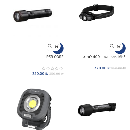
-29%
-12%
MH5 פנס ראש – 400 לומנס
P5R CORE
220.00
₪
250.00
₪
250.00
₪
350.00
₪