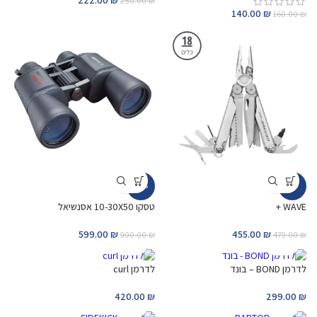
222.00
₪
250.00
₪
140.00
₪
160.00
₪
-33%
-5%
WAVE +
טסקו 10-30X50 אסנשיאל
599.00
₪
455.00
₪
900.00
₪
479.00
₪
לדרמן BOND – בונד
לדרמן curl
420.00
₪
299.00
₪