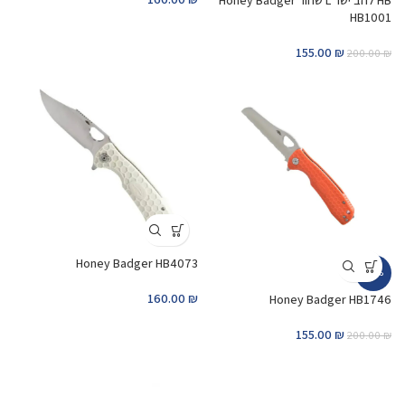
HB להב ישר L שחור Honey Badger
HB1001
155.00
₪
200.00
₪
Honey Badger HB4073
-23%
160.00
₪
Honey Badger HB1746
155.00
₪
200.00
₪