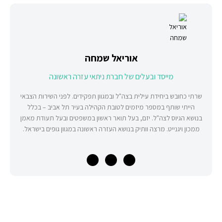
אוריאל שמחה
מייסד ובעלים של חברת ניתאי עזרה ראשונה
שרתי כחובש ביחידת עילית בצה"ל ובמגוון תפקידים. לפני השירות הצבאי
הייתי שותף במספר מיזמים לטובת הקהילה בעיר תל אביב – בכלל
בנושא הגיוס לצה"ל. יזם, בעל תואר ראשון במשפטים ובעל תעודת מאמן
ממכון ויגנייט. מרצה וותיק בנושא העזרה ראשונה במגוון גופים בישראל.
הנמכרים ביותר
רכישת ציוד רפואי
מד לחץ דם
מחוללי חמצן ניידים