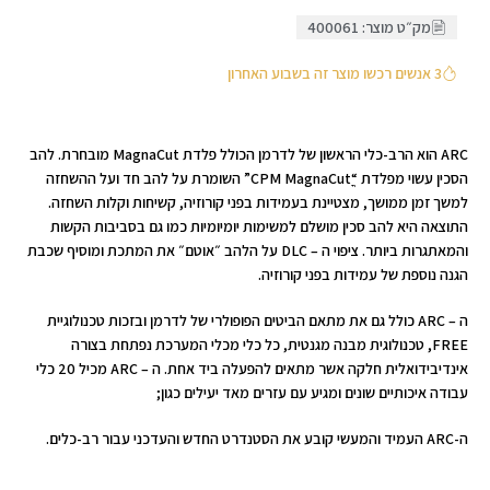
מק״ט מוצר: 400061
3 אנשים רכשו מוצר זה בשבוע האחרון
ARC הוא הרב-כלי הראשון של לדרמן הכולל פלדת MagnaCut מובחרת. להב
הסכין עשוי מפלדת “CPM MagnaCutֳ” השומרת על להב חד ועל ההשחזה
למשך זמן ממושך, מצטיינת בעמידות בפני קורוזיה, קשיחות וקלות השחזה.
התוצאה היא להב סכין מושלם למשימות יומיומיות כמו גם בסביבות הקשות
והמאתגרות ביותר. ציפוי ה – DLC על הלהב ״אוטם״ את המתכת ומוסיף שכבת
הגנה נוספת של עמידות בפני קורוזיה.
ה – ARC כולל גם את מתאם הביטים הפופולרי של לדרמן ובזכות טכנולוגיית
FREE, טכנולוגית מבנה מגנטית, כל כלי מכלי המערכת נפתחת בצורה
אינדיבידואלית חלקה אשר מתאים להפעלה ביד אחת. ה – ARC מכיל 20 כלי
עבודה איכותיים שונים ומגיע עם עזרים מאד יעילים כגון;
ה-ARC העמיד והמעשי קובע את הסטנדרט החדש והעדכני עבור רב-כלים.