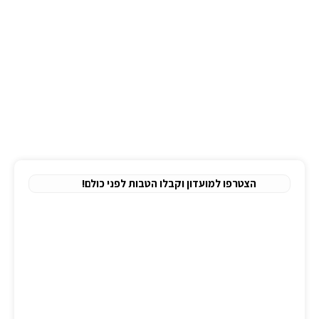
ארון תרופות
BPAP/CPAP
מחולל נייד רציף
רולטורים
ניווט מהיר
בלוג
אודות
לימודי עזרה ראשונה
הצהרת נגישות
תקנון אתר
מדיניות פרטיות
הצטרפו למועדון וקבלו הטבות לפני כולם!
כתובתנו
משרד:
יגיע כפיים 2, תל אביב.
מיקוד:
6777886
טלפון
יאיר:
077-8047309