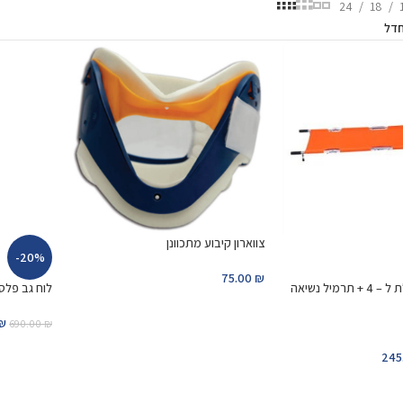
24
18
צווארון קיבוע מתכוונן
-20%
75.00
₪
אלונקה מתקפלת ל – 4 + תרמיל נשיאה
לוח גב פלס
₪
690.00
₪
245