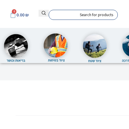
0
0.00
₪