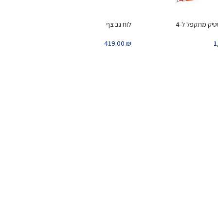
טיק מתקפל ל-4
לוח גב צף
419.00
₪
1