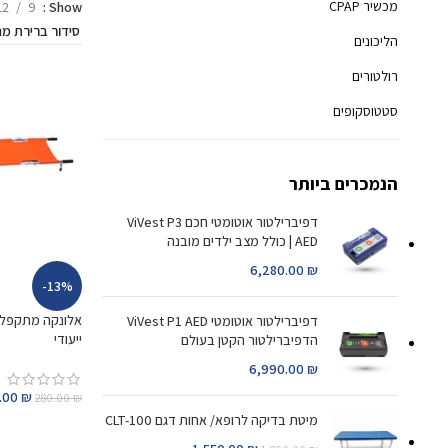
מכשיר CPAP
12
9
Show
הליכונים
רולטורים
סטטוסקופים
הנמכרים ביותר
דפיברילטור אוטומטי חכם ViVest P3
AED | כולל מצב ילדים מובנה
6,280.00
₪
-13%
דפיברילטור אוטומטי ViVest P1 AED
ייעודי
הדפיברילטור הקטן בעולם
6,990.00
₪
.00
₪
280.00
₪
מיטת בדיקה לרופא/ אחות דגם CLT-100