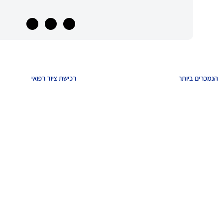
הנמכרים ביותר
רכישת ציוד רפואי
מד לחץ דם
מ
ארון תרופות
מחולל נייד רציף