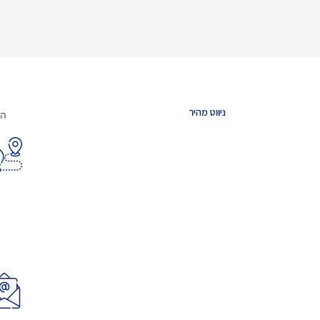
ניווט מהיר
הצ
חוללי חמצן ניידים
בלוג
BPAP/CPAP
אודות
רולטורים
לימודי עזרה ראשונה
הצהרת נגישות
תקנון אתר
מדיניות פרטיות