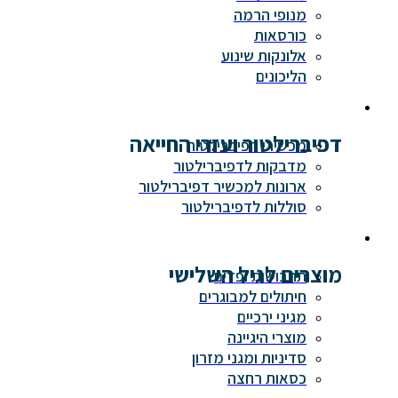
מנופי הרמה
כורסאות
אלונקות שינוע
הליכונים
דפיברילטור ועזרי החייאה
מכשירי דפיברילטור
מדבקות לדפיברילטור
ארונות למכשיר דפיברילטור
סוללות לדפיברילטור
מוצרים לגיל השלישי
תחבושות ופדים
חיתולים למבוגרים
מגיני ירכיים
מוצרי היגיינה
סדיניות ומגני מזרון
כסאות רחצה