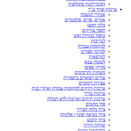
דפיברילטור סימולציה
ערכות וציוד ע"ר
אביזרי הנשמה
אגדים, פדים, פלסטרים
בלוני חמצן
חסמי עורקים
טיפול בכוויות ואש
לבריכות
למקומות עבודה
למרכזי ספורט
למרפאות
לשטח/ צבא
מזרקי אפיפן
משחות ותרסיסים
עזרים רפואיים בתפזורת
עצירת דימומים
ערכות ותיקים למקומות עבודה ואתרי בניה
ערכות עירוי
ערכות תיקים וארונות ללא תכולה
פחי מחטים
ציוד נלווה לעירוי
ציוד נשיאה ופינוי | אלונקה
ציוד קיבוע
שקיות קירור
תחבושות שונות