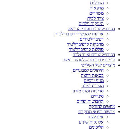
מפעלים
מרפאות
משרדים
ציוד לבית
תינוקות וילדים
דפיברילטורים ועזרי החייאה
ארונות למכשירי דפיברילטור
דפיברילטורים
מדבקות לדפיברילטור
סוללות לדפיברילטור
דפיברילטורים וציוד נלווה
הנמכרים ביותר – לעמוד ראשי
מוצרים לגיל השלישי
חיתולים למבוגרים
כסאות רחצה
מגיני ירכיים
מוצרי היגיינה
סדיניות ומגני מזרון
סינריים
תחבושות ופדים
מחטים להזרקה
מכשור רפואי מתקדם
אינהלציה
אלונקות שינוע
הליכונים