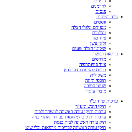
סכינים
לדרמנים
פנסים
ציוד בטיחות
ווסטים
מגפונים וגלגלי הצלה
מצלמות
ציוד מגן
גלאי עשן
שילוטי הצלה שונים
בריאות וכושר
מדרסים
ציוד פיזיותרפיה
כריות למניעת פצעי לחץ
משקולות
תוספי תזונה
שעוני ספורט
מוצרי עיסויי
ערכות וציוד ע"ר
תיקי חובש ומע"ר
ערכות ותיקי עזרה ראשונה למשרד ולבית
ערכות ותיקים למקומות עבודה ואתרי בניה
תיק עזרה ראשונה לבית כנסת
תיקי עזרה ראשונה לבריכות מרפאות וכלי שיט