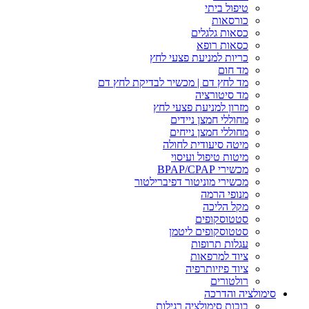
טיפול ביתי
כורסאות
כסאות גלגלים
כסאות רופא
כריות למניעת פצעי לחץ
מד חום
מד לחץ דם | מכשיר לבדיקת לחץ דם
מד סיטורציה
מזרון למניעת פצעי לחץ
מחוללי חמצן ניידים
מחוללי חמצן נייחים
מיטה סיעודית לחולה
מיטות טיפול ועיסוי
מכשירי BPAP/CPAP
מכשירי מוניטור דפיברילטור
מנופי הרמה
מקל הליכה
סטטוסקופים
סטטוסקופים ליטמן
עגלות תרופות
ציוד למרפאות
ציוד פיזיותרפיה
רולטורים
סימולציה והדרכה
בובות סימולציה רגילות