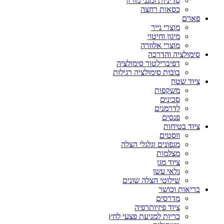
סדיניות ומגני מזרון
כסאות רחצה
פארם
מוצרי נייר
מיגון וחיטוי
מוצרי אלוורה
סימולציה והדרכה
דפיברילטור סימולציה
בובות סימולציה רגילות
ציוד שטח
משקפות
סכינים
לדרמנים
פנסים
ציוד בטיחות
ווסטים
מגפונים וגלגלי הצלה
מצלמות
ציוד מגן
גלאי עשן
שילוטי הצלה שונים
בריאות וכושר
מדרסים
ציוד פיזיותרפיה
כריות למניעת פצעי לחץ