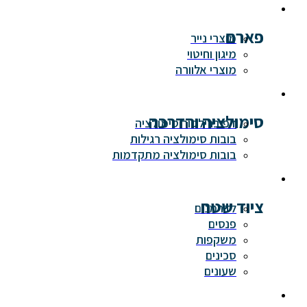
פארם
מוצרי נייר
מיגון וחיטוי
מוצרי אלוורה
סימולציה והדרכה
דפיברילטור סימולציה
בובות סימולציה רגילות
בובות סימולציה מתקדמות
ציוד שטח
לדרמנים
פנסים
משקפות
סכינים
שעונים