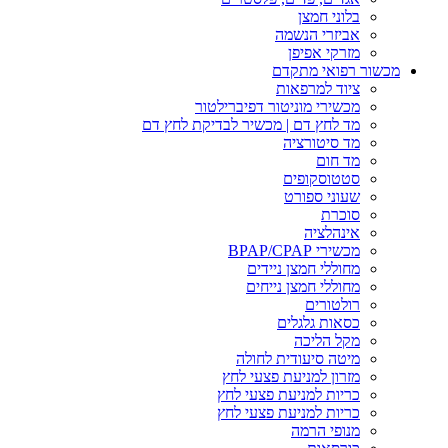
בלוני חמצן
אביזרי הנשמה
מזרקי אפיפן
מכשור רפואי מתקדם
ציוד למרפאות
מכשירי מוניטור דפיברילטור
מד לחץ דם | מכשיר לבדיקת לחץ דם
מד סיטורציה
מד חום
סטטוסקופים
שעוני ספורט
סוכרת
אינהלציה
מכשירי BPAP/CPAP
מחוללי חמצן ניידים
מחוללי חמצן נייחים
רולטורים
כסאות גלגלים
מקל הליכה
מיטה סיעודית לחולה
מזרון למניעת פצעי לחץ
כריות למניעת פצעי לחץ
כריות למניעת פצעי לחץ
מנופי הרמה