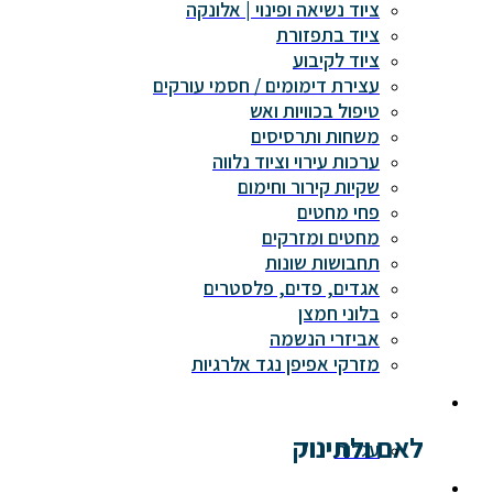
ציוד נשיאה ופינוי | אלונקה
ציוד בתפזורת
ציוד לקיבוע
עצירת דימומים / חסמי עורקים
טיפול בכוויות ואש
משחות ותרסיסים
ערכות עירוי וציוד נלווה
שקיות קירור וחימום
פחי מחטים
מחטים ומזרקים
תחבושות שונות
אגדים, פדים, פלסטרים
בלוני חמצן
אביזרי הנשמה
מזרקי אפיפן נגד אלרגיות
לאם ולתינוק
עגלות