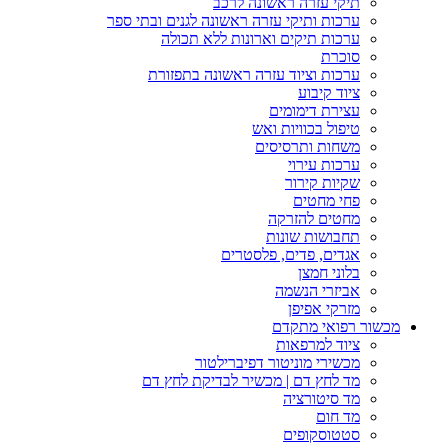
תיקי עזרה ראשונה לרכב
ערכות ותיקי עזרה ראשונה לגנים ובתי ספר
ערכות תיקים וארונות ללא תכולה
סוכרת
ערכות וציוד עזרה ראשונה בתפזורת
ציוד קיבוע
עצירת דימומים
טיפול בכוויות ואש
משחות ותרסיסים
ערכות עירוי
שקיות קירור
פחי מחטים
מחטים להזרקה
תחבושות שונות
אגדים, פדים, פלסטרים
בלוני חמצן
אביזרי הנשמה
מזרקי אפיפן
מכשור רפואי מתקדם
ציוד למרפאות
מכשירי מוניטור דפיברילטור
מד לחץ דם | מכשיר לבדיקת לחץ דם
מד סיטורציה
מד חום
סטטוסקופים