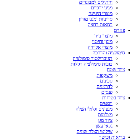
חיתולים למבוגרים
מגיני ירכיים
מוצרי היגיינה
סדיניות ומגני מזרון
כסאות רחצה
פארם
מוצרי נייר
מיגון וחיטוי
מוצרי אלוורה
סימולציה והדרכה
דפיברילטור סימולציה
בובות סימולציה רגילות
ציוד שטח
משקפות
סכינים
לדרמנים
פנסים
ציוד בטיחות
ווסטים
מגפונים וגלגלי הצלה
מצלמות
ציוד מגן
גלאי עשן
שילוטי הצלה שונים
בריאות וכושר