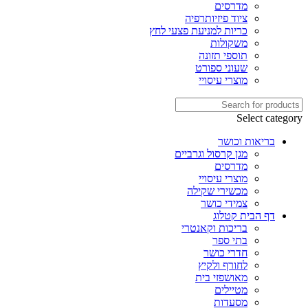
מדרסים
ציוד פיזיותרפיה
כריות למניעת פצעי לחץ
משקולות
תוספי תזונה
שעוני ספורט
מוצרי עיסויי
Select category
בריאות וכושר
מגן קרסול וגרביים
מדרסים
מוצרי עיסויי
מכשירי שקילה
צמידי כושר
דף הבית קטלוג
בריכות וקאנטרי
בתי ספר
חדרי כושר
לחורף ולקיץ
מאושפזי בית
מטיילים
מסעדות