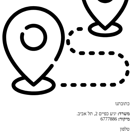
כתובתנו
משרד:
יגיע כפיים 2, תל אביב.
מיקוד:
6777886
טלפון