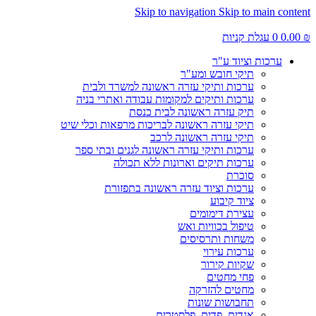
Skip to navigation
Skip to main content
₪
0.00
0
עגלת קניות
ערכות וציוד ע"ר
תיקי חובש ומע"ר
ערכות ותיקי עזרה ראשונה למשרד ולבית
ערכות ותיקים למקומות עבודה ואתרי בניה
תיק עזרה ראשונה לבית כנסת
תיקי עזרה ראשונה לבריכות מרפאות וכלי שיט
תיקי עזרה ראשונה לרכב
ערכות ותיקי עזרה ראשונה לגנים ובתי ספר
ערכות תיקים וארונות ללא תכולה
סוכרת
ערכות וציוד עזרה ראשונה בתפזורת
ציוד קיבוע
עצירת דימומים
טיפול בכוויות ואש
משחות ותרסיסים
ערכות עירוי
שקיות קירור
פחי מחטים
מחטים להזרקה
תחבושות שונות
אגדים, פדים, פלסטרים