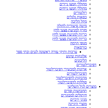
מחוללי חמצן ניידים
מחוללי חמצן נייחים
רולטורים
כסאות גלגלים
מקל הליכה
מיטה סיעודית לחולה
מזרון למניעת פצעי לחץ
כריות למניעת פצעי לחץ
כריות למניעת פצעי לחץ
מנופי הרמה
כורסאות
ערכות ותיקי עזרה ראשונה לגנים ובתי ספר
אלונקות שינוע
הליכונים
דפיברילטורים
ארונות למכשירי דפיברילטור
דפיברילטורים
מדבקות לדפיברילטור
סוללות לדפיברילטור
מוצרים לגיל השלישי
תחבושות ופדים
חיתולים למבוגרים
מגיני ירכיים
מוצרי היגיינה