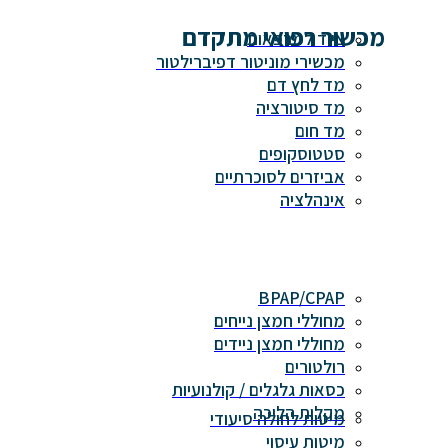
מכשור רפואי מתקדם
ציוד למרפאות
מכשירי מוניטור דפיברילטור
מד לחץ דם
מד סיטורציה
מד חום
סטטוסקופים
אביזרים לסוכרתיים
אינהלציה
BPAP/CPAP
מחוללי חמצן נייחים
מחוללי חמצן ניידים
רולטורים
כסאות גלגלים / קולנועיות
מקלות הליכה
מיטות לחולה סיעודי
מיטות עיסוי