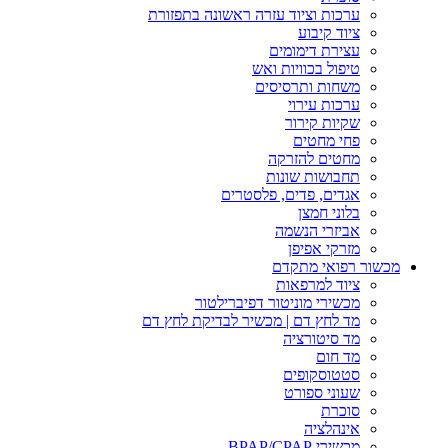
ערכות וציוד עזרה ראשונה בתפזורת
ציוד קיבוע
עצירת דימומים
טיפול בכוויות ואש
משחות ותרסיסים
ערכות עירוי
שקיות קירור
פחי מחטים
מחטים להזרקה
תחבושות שונות
אגדים, פדים, פלסטרים
בלוני חמצן
אביזרי הנשמה
מזרקי אפיפן
מכשור רפואי מתקדם
ציוד למרפאות
מכשירי מוניטור דפיברילטור
מד לחץ דם | מכשיר לבדיקת לחץ דם
מד סיטורציה
מד חום
סטטוסקופים
שעוני ספורט
סוכרת
אינהלציה
מכשירי BPAP/CPAP