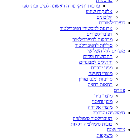
כורסאות
ערכות ותיקי עזרה ראשונה לגנים ובתי ספר
אלונקות שינוע
הליכונים
דפיברילטורים
ארונות למכשירי דפיברילטור
דפיברילטורים
מדבקות לדפיברילטור
סוללות לדפיברילטור
מוצרים לגיל השלישי
תחבושות ופדים
חיתולים למבוגרים
מגיני ירכיים
מוצרי היגיינה
סדיניות ומגני מזרון
כסאות רחצה
פארם
מוצרי נייר
מיגון וחיטוי
מוצרי אלוורה
סימולציה והדרכה
דפיברילטור סימולציה
בובות סימולציה רגילות
ציוד שטח
משקפות