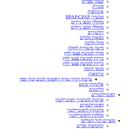
שעוני ספורט
סוכרת
אינהלציה
מכשירי BPAP/CPAP
מחוללי חמצן ניידים
מחוללי חמצן נייחים
רולטורים
כסאות גלגלים
מקל הליכה
מיטה סיעודית לחולה
מזרון למניעת פצעי לחץ
כריות למניעת פצעי לחץ
כריות למניעת פצעי לחץ
מנופי הרמה
כורסאות
ערכות ותיקי עזרה ראשונה לגנים ובתי ספר
אלונקות שינוע
הליכונים
דפיברילטורים
ארונות למכשירי דפיברילטור
דפיברילטורים
מדבקות לדפיברילטור
סוללות לדפיברילטור
מוצרים לגיל השלישי
תחבושות ופדים