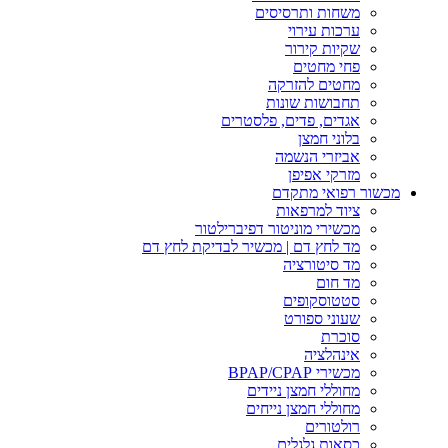
משחות ותרסיסים
ערכות עירוי
שקיות קירור
פחי מחטים
מחטים להזרקה
תחבושות שונות
אגדים, פדים, פלסטרים
בלוני חמצן
אביזרי הנשמה
מזרקי אפיפן
מכשור רפואי מתקדם
ציוד למרפאות
מכשירי מוניטור דפיברילטור
מד לחץ דם | מכשיר לבדיקת לחץ דם
מד סיטורציה
מד חום
סטטוסקופים
שעוני ספורט
סוכרת
אינהלציה
מכשירי BPAP/CPAP
מחוללי חמצן ניידים
מחוללי חמצן נייחים
רולטורים
כסאות גלגלים