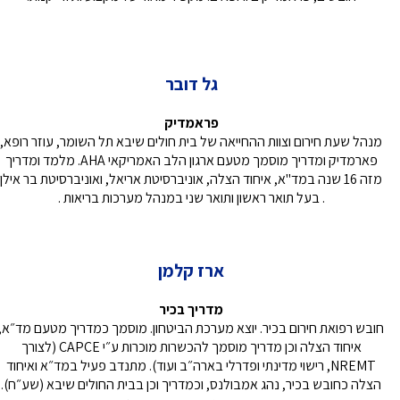
גל דובר
פראמדיק
מנהל שעת חירום וצוות ההחייאה של בית חולים שיבא תל השומר, עוזר רופא,
פארמדיק ומדריך מוסמך מטעם ארגון הלב האמריקאי AHA. מלמד ומדריך
מזה 16 שנה במד"א, איחוד הצלה, אוניברסיטת אריאל, ואוניברסיטת בר אילן
. בעל תואר ראשון ותואר שני במנהל מערכות בריאות .
ארז קלמן
מדריך בכיר
חובש רפואת חירום בכיר. יוצא מערכת הביטחון. מוסמך כמדריך מטעם מד״א,
איחוד הצלה וכן מדריך מוסמך להכשרות מוכרות ע״י CAPCE (לצורך
NREMT, רישוי מדינתי ופדרלי בארה״ב ועוד). מתנדב פעיל במד״א ואיחוד
הצלה כחובש בכיר, נהג אמבולנס, וכמדריך וכן בבית החולים שיבא (שע״ח).