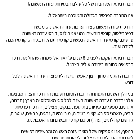
חברת ניתאי היא הבית של כל עולם הבטיחות ועזרה ראשונה!
אנו החברה הפרטית הגדולה והמוכרת בישראל ל:
הדרכות עזרה ראשונה, ציוד וערכות עזרה ראשונה, מכשירי
דפיברילטור, קורסי חובשים ונהגי אמבולנס, קורסי עזרה ראשונה
פרטיים, קורסי עזרה ראשונה נפשית, קורסי התנהלות בטוחה, קורסי הכנה
ללידה ועוד..
חברת ניתאי הוקמה לפני כ-8 שנים ע״י אוריאל שמחה שהחל את דרכו
הרפואית כחובש ביחידת עילית בצה״ל.
החברה הוקמה מתוך רצון לאפשר גישה לידע וציוד עזרה ראשונה לכל
דורש.
במהלך השנים התפתחה החברה וכיום חטיבות ההדרכה והציוד מבצעות
אלפי הדרכות עזרה ראשונה בשנה לכל סוגי האוכלוסייה בארץ (חברות,
ארגונים, מפעלים, עיריות, בתי ספר, בנקים, מצילים, הדרכות פרטיות
בבית, מאמני ספורט. קציני בטיחות, מורי נהיגה, נהגים, כבאים, שוטרים,
קורסים קהילתיים, ועוד..) וכן גם קורסי חובשים ונהגי אמבולנס.
בנוסף, אנו מספקים שלל מוצרי עזרה ראשונה ומכשירים רפואיים
לארגונים הגדולים בישראל וכן ללקוחות פרטיים.