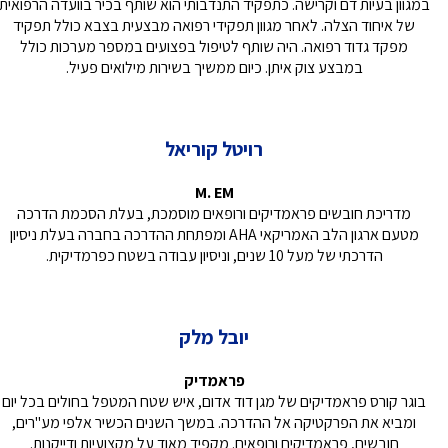
במגוון בעיות דם וקרישה. כתפקיד התנדבותי הוא שותף בכיר בוועדה הרפואית
של איחוד הצלה. לאחר מגוון תפקידי רפואה מבצעית בצבא כולל תפקיד
מפקד גדוד רפואה. היה שותף לטיפול בפצועים במספר מערכות כולל
במבצע צוק איתן. כיום ממשיך בשירות מילואים פעיל.
רויטל קוריאל
M. EM
מדריכת חובשים פראמדיקים ורופאים מוסמכת, בעלת הסכמת הדרכה
מטעם ארגון הלב האמריקאי AHA ומפתחת ההדרכה בחברה בעלת ניסיון
הדרכתי של מעל 10 שנים, וניסיון עבודה בשטח כפרמדיקית.
יובל מלק
פראמדיק
בוגר קורס פראמדיקים של מגן דוד אדום, איש שטח המטפל בחולים בכל יום
ומביא את הפרקטיקה אל ההדרכה. במשך השנים הכשיר אלפי מע''רים,
חובשים, פראמדיקים ורופאים. מקפיד מאוד על מקצועיות ודייקנות.