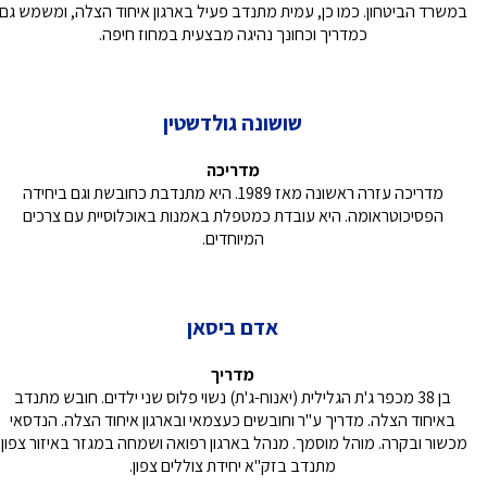
במשרד הביטחון. כמו כן, עמית מתנדב פעיל בארגון איחוד הצלה, ומשמש גם
כמדריך וכחונך נהיגה מבצעית במחוז חיפה.
שושונה גולדשטין
מדריכה
מדריכה עזרה ראשונה מאז 1989. היא מתנדבת כחובשת וגם ביחידה
הפסיכוטראומה. היא עובדת כמטפלת באמנות באוכלוסיית עם צרכים
המיוחדים.
אדם ביסאן
מדריך
בן 38 מכפר ג'ת הגלילית (יאנוח-ג'ת) נשוי פלוס שני ילדים. חובש מתנדב
באיחוד הצלה. מדריך ע"ר וחובשים כעצמאי ובארגון איחוד הצלה. הנדסאי
מכשור ובקרה. מוהל מוסמך. מנהל בארגון רפואה ושמחה במגזר באיזור צפון.
מתנדב בזק"א יחידת צוללים צפון.