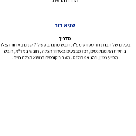
הדורות הבאים.
שגיא דור
מדריך
בעלים של חברת דור ספורט מפ"ת חובש מתנדב פעיל 7 שנים באיחוד הצל
ביחידת האופנולנסים, רכז מבצעים באיחוד הצלה , חובש במד"א, חובש
מסייע נט"ן, ונהג אמבולנס . מעביר קורסים בנושא הצלת חיים .
הנמכרים ביותר
רכישת ציוד רפואי
מד לחץ דם
מחוללי חמצן ניידים
ארון תרופות
BPAP/CPAP
מחולל נייד רציף
רולטורים
ניווט מהיר
בלוג