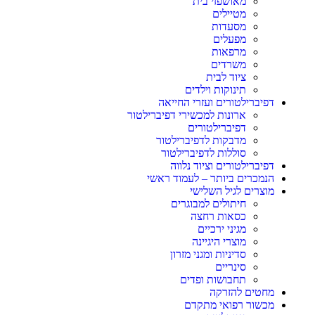
מאושפזי בית
מטיילים
מסעדות
מפעלים
מרפאות
משרדים
ציוד לבית
תינוקות וילדים
דפיברילטורים ועזרי החייאה
ארונות למכשירי דפיברילטור
דפיברילטורים
מדבקות לדפיברילטור
סוללות לדפיברילטור
דפיברילטורים וציוד נלווה
הנמכרים ביותר – לעמוד ראשי
מוצרים לגיל השלישי
חיתולים למבוגרים
כסאות רחצה
מגיני ירכיים
מוצרי היגיינה
סדיניות ומגני מזרון
סינריים
תחבושות ופדים
מחטים להזרקה
מכשור רפואי מתקדם