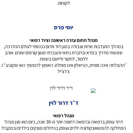
לקוחות.
יוסי פרס
מנהל תחום עזרה ראשונה וציוד רפואי
במהלך התנדבות שרות ועבודה במגן דוד אדום נכנסתי לעולם ההדרכה,
שמשתי מדריך במדא ובחברת ניתאי והעברתי מגוון קורסים שונים. אוהב
ללמוד, לחקור וליישם בשטח.
״ההצלחה אינה סופית, הכישלון אינו מוחלט. האומץ להמשיך הוא שקובע." ו.
צ'רצ'יל
ד״ר דרור לוין
מנהל רפואי
דרור עוסק ברפואה וברפואה דחופה יותר מ-30 שנה, כיום הוא סגן מנהל
המחלקה להמטואונקולוגיה ילדים ועוסק בגידולים מוצקים בילדים ובמקביל