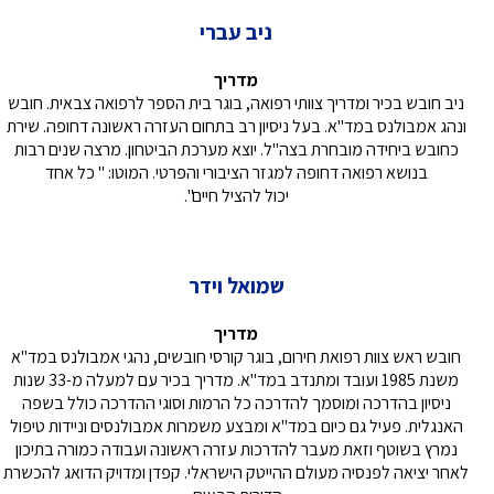
ניב עברי
מדריך
ניב חובש בכיר ומדריך צוותי רפואה, בוגר בית הספר לרפואה צבאית. חובש
ונהג אמבולנס במד"א. בעל ניסיון רב בתחום העזרה ראשונה דחופה. שירת
כחובש ביחידה מובחרת בצה"ל. יוצא מערכת הביטחון. מרצה שנים רבות
בנושא רפואה דחופה למגזר הציבורי והפרטי. המוטו: " כל אחד
יכול להציל חיים".
שמואל וידר
מדריך
חובש ראש צוות רפואת חירום, בוגר קורסי חובשים, נהגי אמבולנס במד"א
משנת 1985 ועובד ומתנדב במד"א. מדריך בכיר עם למעלה מ-33 שנות
ניסיון בהדרכה ומוסמך להדרכה כל הרמות וסוגי ההדרכה כולל בשפה
האנגלית. פעיל גם כיום במד"א ומבצע משמרות אמבולנסים וניידות טיפול
נמרץ בשוטף וזאת מעבר להדרכות עזרה ראשונה ועבודה כמורה בתיכון
לאחר יציאה לפנסיה מעולם ההייטק הישראלי. קפדן ומדויק הדואג להכשרת