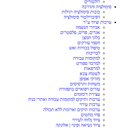
רולטורים
סימולציה והדרכה
בובות סימולציה רגילות
דפיברילטור סימולציה
ערכות וציוד ע"ר
אביזרי הנשמה
אגדים, פדים, פלסטרים
בלוני חמצן
חסמי עורקים
טיפול בכוויות ואש
לבריכות
למקומות עבודה
למרכזי ספורט
למרפאות
לשטח/ צבא
מזרקי אפיפן
משחות ותרסיסים
עזרים רפואיים בתפזורת
עצירת דימומים
ערכות ותיקים למקומות עבודה ואתרי בניה
ערכות עירוי
ערכות תיקים וארונות ללא תכולה
פחי מחטים
ציוד נלווה לעירוי
ציוד נשיאה ופינוי | אלונקה