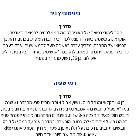
בינימוביץ ניר
מדריך
בוגר לימודי רפואה של האוניברסיטה הממלכתית לרפואה באודסה,
אוקראינה. משמש כיועץ הרפואי למדריכי החברה ומסייע בכתיבת התוכן
הרפואי של החברה, מדריך עזרה ראשונה מעל לחמש שנים, עבד בעבר
כחובש רפואת חירום ונהג אמבולנס במד”א. שימש כעוזר רופא בבית חולים
איכילוב. בן 36, נשוי, מתגורר בנתניה.
רמי שעיה
מדריך
בן 60 חקלאי ומנהל חווה . נשוי, אב ל 4 וסב יחסית טרי. מתנדב 31 שנה
במד"א פעיל כחובש נהג אמבולנס בשדה בוקר ובתחנת ירוחם. חובש בכיר,
וחובש חוסן באיחוד הצלה כ-8 שנים. בשנתיים האחרונות מוניתי למנהל סניף
הר הנגב של איחוד הצלה. כמו כן הוכשרתי כמדריך ע״ר עד רמה של קורס
חובשים. תחביבים רכיבת על תלת אופן בשטח, מדריך ספורט אתגרי kite
buggy. סה'כ חושב חיובי ואדם חיובי.