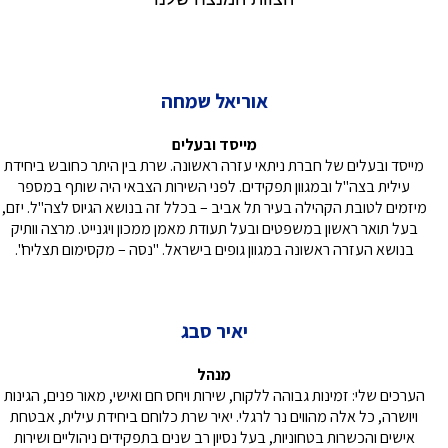
אוריאל שמחה
מייסד ובעלים
מייסד ובעלים של חברת ניתאי עזרה ראשונה. שרת בין היתר כחובש ביחידת
עילית בצה"ל ובמגוון תפקידים. לפני השירות הצבאי היה שותף במספר
מיזמים לטובת הקהילה בעיר תל אביב – בכלל זה בנושא הגיוס לצה"ל. יזם,
בעל תואר ראשון במשפטים ובעל תעודת מאמן ממכון ויגנייט. מרצה וותיק
בנושא העזרה ראשונה במגוון גופים בישראל. "נסה – מקסימום תצליח".
יאיר סבג
מנהל
הערכים שלי: זמינות גבוהה ללקוח, שירות ויחס חם ואישי, מאור פנים, הגינות
ויושרה, כל אלה מהווים נר לרגלי. יאיר שרת כלוחם ביחידת עילית, אבטחת
אישים והכשרות בטחוניות, בעל נסיון רב שנים בתפקידים ניהוליים ושירות