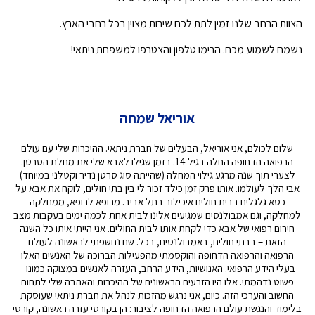
הצוות הרחב שלנו זמין לתת לכם שירות מצוין בכל רחבי הארץ.
נשמח לשמוע מכם. הרימו טלפון והצטרפו למשפחת ניתאי!
אוריאל שמחה
שלום לכולם, אני אוריאל, הבעלים של חברת ניתאי. ההיכרות שלי עם עולם
הרפואה הדחופה החלה בגיל 14. בזמן שגילו לאבא שלי את מחלת הסרטן.
לצערי תוך שנה מרגע גילוי המחלה (שהייתה סוג סרטן נדיר וקטלני במיוחד)
אבי הלך לעולמו. אותו פרק זמן כילד זכור לי בין בתי חולים, לוקח את אבא על
כסא גלגלים בבית חולים איכילוב בתל אביב. מרופא לרופא, ממחלקה
למחלקה, וגם אמבולנסים שמגיעים אלינו לבית אחת לכמה ימים בעקבות מצב
חירום רפואי של אבא כדי לקחת אותו לבית החולים. אני הייתי איתו כל השנה
הזאת – בבתי חולים, באמבולנסים, בכל. שם נחשפתי לראשונה לעולם
הרפואה והרפואה הדחופה והוקסמתי מהפעילות הברוכה של האנשים האלו
בעלי הידע הרפואי. האנושיות, הידע הרחב, העזרה לאנשים במצוקה כמונו –
פשוט נדהמתי. אלו היו הזרעים הראשונים של ההיכרות והאהבה שלי לתחום
החשוב והערכי הזה. כיום, אני נרגש מהזכות לנהל את חברת ניתאי שעוסקת
בלימוד והנגשת עולם הרפואה הדחופה לציבור: הן בקורסי עזרה ראשונה, קורסי