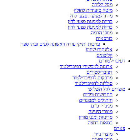
מקל הליכה
מיטה סיעודית לחולה
מזרון למניעת פצעי לחץ
כריות למניעת פצעי לחץ
כריות למניעת פצעי לחץ
מנופי הרמה
כורסאות
ערכות ותיקי עזרה ראשונה לגנים ובתי ספר
אלונקות שינוע
הליכונים
דפיברילטורים
ארונות למכשירי דפיברילטור
דפיברילטורים
מדבקות לדפיברילטור
סוללות לדפיברילטור
מוצרים לגיל השלישי
תחבושות ופדים
חיתולים למבוגרים
מגיני ירכיים
מוצרי היגיינה
סדיניות ומגני מזרון
כסאות רחצה
פארם
מוצרי נייר
מיגון וחיטוי