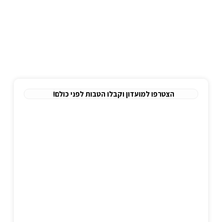
אודות
לימודי עזרה ראשונה
הצהרת נגישות
תקנון אתר
מדיניות פרטיות
הצטרפו למועדון וקבלו הטבות לפני כולם!
כתובתנו
משרד:
יגיע כפיים 2, תל אביב.
מיקוד:
6777886
טלפון
יאיר:
077-8047309
כתובת מייל
info@nitai-medic.com