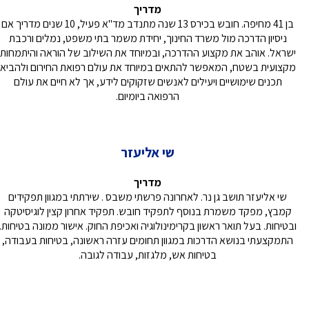
מדריך
בן 41 מחיפה. חובש בכירס 13 שנה מתנדב מד"א פעיל, 10 שנים מדריך אם
ניסיון הדרכה מול משרד החינוך, יחידת משמר בתי משפט, נמלים ורכבת
ישראל. אוהב את מקצוע ההדרכה, ובמיוחד את השילוב של הוראה והיתמחות
מקצועית בשטח, המאפשר להתאים במיוחד את עולם רפואת החירום ולהביא
תכנים שימושיים ויעילים לאנשים שזקוקים לידע, אך לא חיים את עולם
הרפואה ביומיום.
שי אליעזר
מדריך
שי אליעזר תושב גן נר. לאחרונה פרשתי משבס . שירתתי במגוון תפקידים
קמבץ, מפקד משמרת בנוסף לתפקיד חובש. תפקיד אחרון קצין לוגיסיטקה
ובטיחות. בעל תואר ראשון בקרימינולוגיה ואכיפת החוק. אישור ממונה בטיחות.
התמקצעתי בנושא הדרכות במגוון תחומים עזרה ראשונה, בטיחות בעבודה,
בטיחות אש, מלגזות, עבודה לגובה.