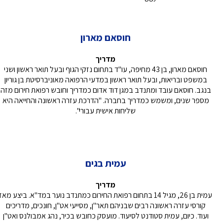
חוסאם מארון
מדריך
חוסאם מארון, בן 43 מחיפה, עו"ד בתחום נזקי הגוף ובעל תואר ראשון ושני
במשפט ובריאות, ובעל תואר ראשון במדעי הרפואה מאוניברסיטת בן גוריון
בנגב. חוסאם עובד ומתנדב במגן דוד אדום כמדריך וחובש רפואת חירום מזה
מספר שנים, ומשמש כמדריך בחברה. "הדרכת עזרה ראשונה והחייאה היא
שליחות אישית עבורי".
עמית בגים
מדריך
עמית בן 26, מגיל 14 בתחום רפואת החירום כמתנדב נוער במד"א. ביצע מאז
קורסי עזרה ראשונה רבים שבניהם תאר"ן, מסייעי אט"ן, חונכים, מדריכים
ועוד. כיום, עמית סטודנט לסיעוד. מועסק כחובש בכיר, נהג אמבולנס ואט"ן