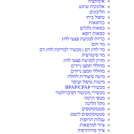
אינהלציה
אלונקות שינוע
הליכונים
טיפול ביתי
כורסאות
כסאות גלגלים
כסאות רופא
כריות למניעת פצעי לחץ
מד חום
מד לחץ דם | מכשיר לבדיקת לחץ דם
מד סיטורציה
מזרון למניעת פצעי לחץ
מחוללי חמצן ניידים
מחוללי חמצן נייחים
מיטה סיעודית לחולה
מיטות טיפול ועיסוי
מכשירי BPAP/CPAP
מכשירי מוניטור דפיברילטור
מנופי הרמה
מקל הליכה
סטטוסקופים
סטטוסקופים ליטמן
עגלות תרופות
ציוד למרפאות
ציוד פיזיותרפיה