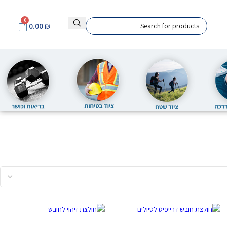
0
0.00
₪