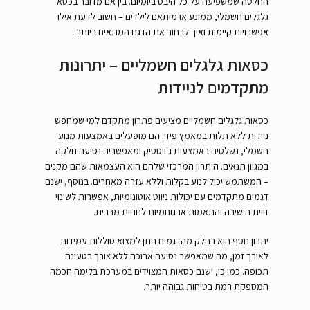
החלטה שמשפיעה על כל היבט ביומיום. בין אם מדובר בכסא
גלגלים חשמלי, ממונע או מותאם לילדים – חשוב לדעת אילו
אפשרויות קיימות ואיך לבחור את הדגם המתאים ביותר.
כסאות גלגלים חשמליים – יתרונות
מתקדמים לניידות
כסאות גלגלים חשמליים מציעים פתרון מתקדם למי שמחפש
ניידות ללא תלות במאמץ פיזי. הם מופעלים באמצעות מנוע
חשמלי, נשלטים באמצעות ג'ויסטיק ומאפשרים נסיעה חלקה
במגוון תנאים. היתרון המרכזי שלהם הוא העצמאות שהם מקנים
– המשתמש יכול לנוע בקלות וללא עזרה מאחרים. בנוסף, ישנם
דגמים מתקדמים עם יכולות ניווט אוטונומיות, אפשרות לשינוי
זווית הישיבה והתאמות ארגונומיות לנוחות מרבית.
יתרון נוסף הוא בחלק מהדגמים ניתן למצוא סוללות עמידות
לאורך זמן, מה שמאפשר נסיעה ארוכה ללא צורך בטעינה
תכופה. כמו כן, ישנם כסאות המצוידים במערכת בלימה חכמה
המספקת רמת בטיחות גבוהה יותר.