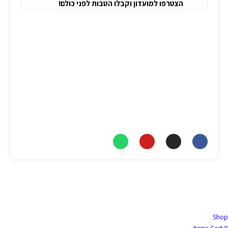
הצטרפו למועדון וקבלו הטבות לפני כולם!
כתובתנו
משרד:
יגיע כפיים 2, תל אביב.
מיקוד:
6777886
טלפון
יאיר:
077-8047309
כתובת מייל
info@nitai-medic.com
Shop