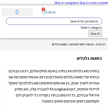
Skip to navigation
Skip to main content
0
0.00
₪
ערכות וציוד ע"ר
סימולציה והדרכה
מוצרים לגיל השלישי
מכשור רפואי מתקדם
Select category
Search
דף הבית
»
מכשור רפואי מתקדם
»
כסאות גלגלים
כסאות גלגלים
בחירת כסא גלגלים היא בחירה באיכות החיים שלכם, ריכזנו עבורכם
נבחרת של כסאות גלגלים המשלבים הנדסה אנושית מתקדמת עם
עמידות לאורך שנים, בין אם אתם מחפשים כסא גלגלים קל משקל
לניידות יומיומית, דגם Strongback להעברה קלה, הוא פתרון
אידיאלי עבורכם, כל הדגמים נבחרו בקפידה כדי להעניק לכם
מקסימום ביטחון ומינימום מאמץ בתפעול.