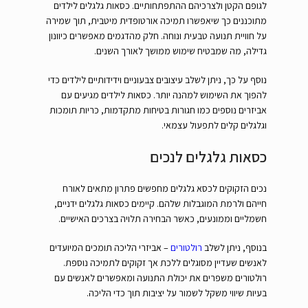
לגופם הקטן ולצרכיהם ההתפתחותיים. כסאות גלגלים לילדים
מתוכננים כך שיאפשרו תמיכה אורטופדית מיטבית, תוך שמירה
על חוויית תנועה טבעית ונוחה. חלק מהדגמים מאפשרים כיוונון
גדילה, מה שמבטיח שימוש ממושך לאורך השנים.
נוסף על כך, ניתן לשלב עיצובים צבעוניים וידידותיים לילדים כדי
להפוך את השימוש למהנה יותר. כסאות לילדים מגיעים עם
אביזרים נוספים כמו חגורות בטיחות מתקדמות, כריות תומכות
וגלגלים קלים לתפעול עצמאי.
כסאות גלגלים לנכים
נכים הזקוקים לכסא גלגלים מחפשים פתרון מתאים לאורח
חייהם ולרמת המוגבלות שלהם. קיימים כסאות גלגלים ידניים,
חשמליים וממונעים, כאשר הבחירה תלויה בצרכים האישיים.
בנוסף, ניתן לשלב
רולטורים
– אביזרי הליכה תומכים המיועדים
לאנשים שעדיין מסוגלים ללכת אך זקוקים לתמיכה נוספת.
רולטורים משפרים את יכולת התנועה ומאפשרים לאנשים עם
בעיות שיווי משקל לשמור על יציבות תוך כדי הליכה.