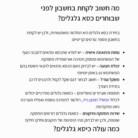
מה חשוב לקחת בחשבון לפני
שבוחרים כסא גלגלים?
בחירת כסא גלגלים היא החלטה משמעותית, ולכן יש לקחת
בחשבון מספר גורמים קריטיים:
נוחות והתאמה אישית
– יש לוודא שהכסא מתאים למבנה הגוף
של המשתמש ומספק תמיכה אורטופדית מספקת.
יכולת תנועה
– יש לבדוק האם הכסא מתאים לתנאי השטח בהם
המשתמש נע באופן יומיומי.
משקל וגודל
– חשוב לבחור דגם שקל לקפל ולהכניס לרכב
במידת הצורך.
תוספות ואביזרים משלימים – כסאות גלגלים מודרניים יכולים
לכלול
מחולל חמצן נייד
, רולטור לתמיכה נוספת ואפילו מערכת
ניווט מתקדמת.
שירות תחזוקה ותיקונים
– כסאות גלגלים דורשים תחזוקה
שוטפת, ולכן יש לבדוק מהי הזמינות של תיקונים וחלקי חילוף.
כמה עולה כיסא גלגלים?