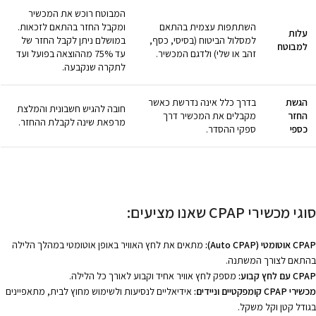
המבוטח רוכש את המכשיר
השתתפות עצמית בהתאם
ומקבל החזר בהתאם לזכאות.
עלות
למסלול הביטוח (בסיסי, כסף,
במושלם ניתן לקבל החזר של
למבוטח
זהב או שלי) ולדגם המכשיר.
עד 75% מההוצאה בפועל ועד
לתקרה שנקבעה.
הגשת
בדרך כלל אינה נדרשת כאשר
חובה להגיש חשבונית והמלצת
החזר
מקבלים את המכשיר דרך
מרפאת שינה לקבלת ההחזר.
כספי
ספקי ההסדר.
סוגי מכשירי CPAP שאנו מציעים:
CPAP אוטומטי (Auto CPAP):
מתאים את לחץ האוויר באופן אוטומטי במהלך הלילה
בהתאם לצורך המשתנה.
CPAP עם לחץ קבוע:
מספק לחץ אוויר אחיד וקבוע לאורך כל הלילה.
מכשירי CPAP קומפקטיים וניידים:
אידיאליים לנסיעות ולשימוש מחוץ לבית, מתאפיינים
בגודל קטן וקל משקל.