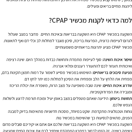
ליהנות מחיים בריאים ופעילים.
למה כדאי לקנות מכשיר CPAP?
השקעה במכשיר CPAP היא השקעה בבריאות ובאיכות החיים. מדובר במצב שעלול
לגרום לעייפות כרונית, הפרעות בריכוז, סיכון מוגבר למחלות לב וכלי דם ואף לתאונות.
מכשיר CPAP מציע יתרונות בריאותיים משמעותיים:
שיפור איכות השינה:
סוף לעייפות מתמדת ותחושת כבדות במהלך היום. שינה רציפה
ואיכותית תעזור לכם להתעורר רעננים ומלאי אנרגיה.
מניעת סיבוכים בריאותיים:
השימוש במכשיר מסייע לשמור על רמות חמצן תקינות בדם,
מפחית את הלחץ על הלב ומפחית את הסיכון למחלות כמו יתר לחץ דם.
שדרוג איכות החיים:
שינה טובה משפיעה על מצב הרוח, משפרת את יכולת הריכוז
ומגבירה את הפרודוקטיביות.
תחושת ביטחון:
הידיעה שאתם מטפלים במצב באופן יעיל ומוכח תורמת לרוגע ולשלוות
הנפש שלכם.
נוחות וטכנולוגיה מתקדמת: שקט במיוחד, מסכות חדשניות מתאימות בדיוק למבנה
הפנים, מתאים לנסיעות כך שהשימות במכשיר נוח.
השקעה במכשיר CPAP היא השקעה בבריאות שלכם אם אתם או יקיריכם סובלים מדום
נשימה בשינה, זה הזמן לבחור בפתרון המתקדם שיחזיר לכם את איכות החיים שמגיעה