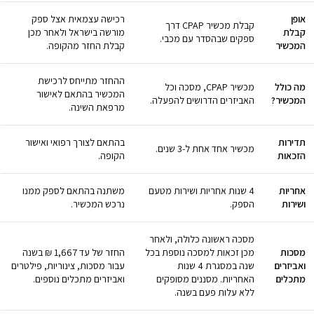
אופן
רכישה עצמאית אצל ספק
קבלת מכשיר CPAP דרך
קבלת
מורשה בישראל ולאחר מכן
ספקים שבהסדר עם מכבי.
המכשיר
קבלת החזר מהקופה.
ההחזר מתייחס לרכישת
מה כולל
מכשיר CPAP, מסכה וכל
המכשיר בהתאם לאישור
המכשיר?
האביזרים הדרושים להפעלה.
מרפאת השינה.
תדירות
בהתאם לצורך רפואי ואישור
מכשיר אחד אחת ל-3 שנים.
הזכאות
הקופה.
אחריות
4 שנות אחריות ושירות מטעם
משתנה בהתאם לספק ממנו
ושירות
הספק.
נרכש המכשיר.
מסכה ראשונה כלולה, ולאחר
מסכות
מכן זכאות למסכה נוספת בכל
החזר של עד 1,667 ₪ בשנה
ואביזרים
שנה במסגרת 4 שנות
עבור מסכות, צינוריות, פילטרים
מתכלים
האחריות. מסננים מסופקים
ואביזרים מתכלים נוספים.
ללא עלות פעם בשנה.