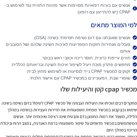
אנשים עם בעיות רפואיות מסוימות אשר מהוות התווית נגד לשימוש ב-
CPAP (יש להתייעץ עם רופא).
למי המוצר מתאים
אנשים שאובחנו עם דום נשימה חסימתי בשינה (OSA).
סובלים מנחירות חזקות המפריעות לאיכות השינה שלהם ושל הסובבים
אותם.
חווים עייפות כרונית, חוסר ריכוז וכאבי ראש בבוקר.
מחפשים פתרון מוכח ויעיל לשיפור איכות השינה ובריאותם הכללית.
זקוקים למכשיר CPAP נייד לנסיעות או לשימוש מחוץ לבית.
שומרי שבת, המעוניינים במכשיר CPAP עם אישור הלכתי.
מכשיר cpap קטן והיעילות שלו
מחקרים רבים הוכיחו את היעילות הגבוהה של מכשיר CPAP לטיפול בדום נשימה בשינה.
שימוש נכון קבוע במכשיר מפחית משמעותית את תדירות העצירות בנשימה במהלך
הלילה, משפר את רמות החמצן בדם ומבטיח שינה רציפה ואיכותית יותר. אנשים
המשתמשים במכשיר מדווחים על שיפור משמעותי ברמת האנרגיה, במצב הרוח וביכולת
הריכוז במהלך היום.
בנוסף, שימוש קבוע במכשיר מפחית את הסיכון להתפתחות מחלות כרוניות ומאפשר