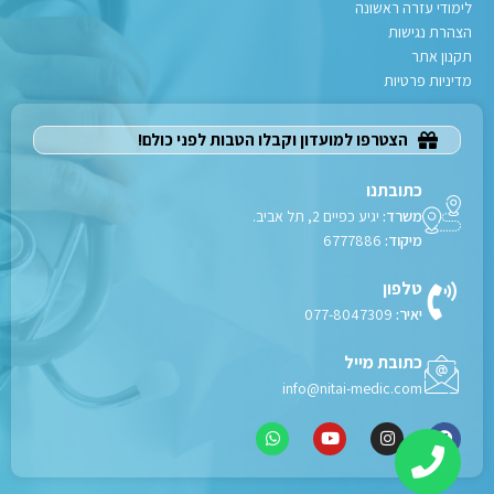
לימודי עזרה ראשונה
הצהרת נגישות
תקנון אתר
מדיניות פרטיות
הצטרפו למועדון וקבלו הטבות לפני כולם!
כתובתנו
משרד:
יגיע כפיים 2, תל אביב.
מיקוד:
6777886
טלפון
יאיר:
077-8047309
כתובת מייל
info@nitai-medic.com