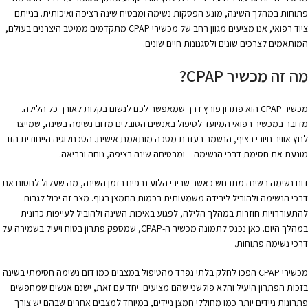
פתוחות במהלך השינה, מונע הפסקות נשימה ומבטיח שינה רציפה ואיכותית. בנייתם
ציוד רפואי, אנו מציעים מגוון רחב של מכשירי CPAP מתקדמים ממיטב היצרנים בעולם,
המותאמים לצרכים שונים ולסגנונות חיים שונים.
מה זה מכשיר CPAP?
מכשיר CPAP הוא פתרון פורץ דרך שמאפשר לכם לנשום בקלות לאורך כל הלילה.
מדובר במכשיר רפואי המיועד לטיפול באנשים הסובלים מדום נשימה בשינה, שמייצר
לחץ אוויר חיובי רציף, הנשמר בעזרת מסכה מותאמת אישית. הטכנולוגיה הייחודית הזו
מונעת את חסימת דרכי הנשימה – ומבטיחה שינה רציפה, נוחה ובריאה.
דום נשימה בשינה מתרחש כאשר שרירי הלוע נרפים בזמן השינה, מה שעלול לחסום את
דרכי הנשימה ולהוביל לירידה משמעותית בכמות החמצן בגוף. מצב זה יכול לגרום
להתעוררויות חוזרות במהלך הלילה, לפגוע באיכות השינה ולהוביל לעייפות כרונית
במהלך היום. כאן נכנס לתמונה מכשיר ה-CPAP, שמספק פתרון בטוח ויעיל בשמירה על
דרכי נשימה פתוחות.
מכשירי CPAP הפכו לחלק בלתי נפרד מהטיפול במצבים כמו דום נשימה חסימתי בשינה
בזכות הפתרון היעיל והלא פולשני שהם מציעים. יחד עם זאת, ישנם אנשים שמחפשים
פתרונות ניידים יותר כמו מחוללי חמצן ניידים, במיוחד למצבים אחרים שבהם יש צורך