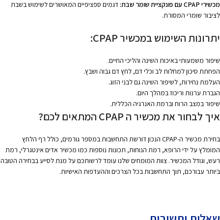
מכשירי CPAP עם פונקציית שומר שבת:
דגמים ספציפיים המאושרים לשימוש בשבת
לציבור שומרי המסורת.
יתרונות השימוש במכשיר CPAP:
שיפור משמעותי באיכות השינה והליכי החיים.
הפחתת סיכון למחלות לב וכלי דם, לחץ דם גבוה ושבץ.
העלמת נחירות, לשיפור השינה גם לבני הזוג.
הגברת ערנות וריכוז במהלך היום.
שיפור במצב הרוח וברמת האנרגיה הכללית.
איך לבחור את מכשיר ה CPAP המתאים לכם?
בחירת מכשיר ה-CPAP הנכון דורשת התחשבות במספר גורמים, כולל רף הלחץ
המומלץ על ידי הרופא, רמת הנוחות, תכונות נוספות כמו מכשיר אדים אינטגרלי, רמת
רעש, וגודל המכשיר. צוות המומחים שלנו עומד לרשותכם על מנת לסייע בבחירה הטובה
ביותר עבורכם, תוך התחשבות בכל הצרכים וההעדפות האישיות.
שאלות ותשובות