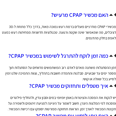
האם מכשיר CPAP מרעיש?
מכשירי CPAP מודרניים פועלים ברמת רעש נמוכה מאוד, בדרך כלל מתחת ל-30
דציבלים, מה שמאפשר שינה שקטה ורגועה. טכנולוגיות חדשניות מפחיתות רעש כמעט
לאפס בחלק מהדגמים.
כמה זמן לוקח להתרגל לשימוש במכשיר CPAP?
זמן ההסתגלות משתנה מאדם לאדם. רוב המשתמשים מדווחים על הסתגלות תוך
מספר ימים עד שבועיים. סבלנות והתמדה חשובות בתהליך, וצוות התמיכה שלנו זמין
לסייע בכל שאלה או קושי.
איך מטפלים ותחזוקים מכשיר CPAP?
יש לנקות את המסכה והצינורות באופן יומיומי במים וסבון עדין, ולהחליף פילטרים
ומסכות לפי המלצות היצרן. חשוב לשמור על היגיינה למניעת זיהומים ולשמירה על
תקינות המכשיר לאורך זמן. הוראות תחזוקה מפורטות יסופקו עם רכישת המכשיר.
האם ניתן לנסוע עם מכשיר CPAP?