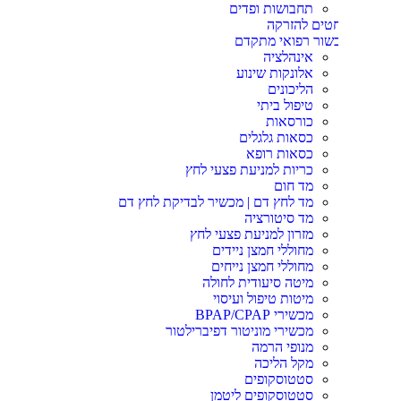
תחבושות ופדים
טים להזרקה
שור רפואי מתקדם
אינהלציה
אלונקות שינוע
הליכונים
טיפול ביתי
כורסאות
כסאות גלגלים
כסאות רופא
כריות למניעת פצעי לחץ
מד חום
מד לחץ דם | מכשיר לבדיקת לחץ דם
מד סיטורציה
מזרון למניעת פצעי לחץ
מחוללי חמצן ניידים
מחוללי חמצן נייחים
מיטה סיעודית לחולה
מיטות טיפול ועיסוי
מכשירי BPAP/CPAP
מכשירי מוניטור דפיברילטור
מנופי הרמה
מקל הליכה
סטטוסקופים
סטטוסקופים ליטמן