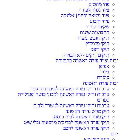
פחי מחטים
ציוד נלווה לעירוי
ציוד נשיאה ופינוי | אלונקה
ציוד קיבוע
שקיות קירור
תחבושות שונות
תיקי חובש ומע"ר
תיקי פרמדיק
תיקי רופא
תיקים ריקים ללא תכולה
כות וציוד עזרה ראשונה בתפזורת
אפיפן
ביגוד
סוכרת
כות עזרה ראשונה
ערכות ותיקי עזרה ראשונה לגנים ובתי ספר
ערכות ותיקי עזרה ראשונה למכוני כושר ופעילויות
ספורט
ערכות ותיקי עזרה ראשונה למשרד ולבית
תיק מגיש עזרה ראשונה
תיק עזרה ראשונה לבית כנסת
תיקי עזרה ראשונה לבריכות מרפאות וכלי שיט
תיקי עזרה ראשונה לרכב
רם
הגנה מהשמש