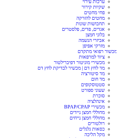
ערכות עירוי
שקיות קירור
פחי מחטים
מחטים להזרקה
תחבושות שונות
אגדים, פדים, פלסטרים
בלוני חמצן
אביזרי הנשמה
מזרקי אפיפן
כשור רפואי מתקדם
ציוד למרפאות
מכשירי מוניטור דפיברילטור
מד לחץ דם | מכשיר לבדיקת לחץ דם
מד סיטורציה
מד חום
סטטוסקופים
שעוני ספורט
סוכרת
אינהלציה
מכשירי BPAP/CPAP
מחוללי חמצן ניידים
מחוללי חמצן נייחים
רולטורים
כסאות גלגלים
מקל הליכה