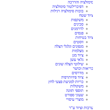
ימולציה והדרכה
דפיברילטור סימולציה
בובות סימולציה רגילות
יוד שטח
משקפות
סכינים
לדרמנים
פנסים
יוד בטיחות
ווסטים
מגפונים וגלגלי הצלה
מצלמות
ציוד מגן
גלאי עשן
שילוטי הצלה שונים
ריאות וכושר
מדרסים
ציוד פיזיותרפיה
כריות למניעת פצעי לחץ
משקולות
תוספי תזונה
שעוני ספורט
מוצרי עיסויי
רכות וציוד ע"ר