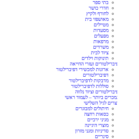
בתי ספר
חדרי כושר
לחורף ולקיץ
מאושפזי בית
מטיילים
מסעדות
מפעלים
מרפאות
משרדים
ציוד לבית
תינוקות וילדים
יברילטורים ועזרי החייאה
ארונות למכשירי דפיברילטור
דפיברילטורים
מדבקות לדפיברילטור
סוללות לדפיברילטור
יברילטורים וציוד נלווה
מכרים ביותר – לעמוד ראשי
צרים לגיל השלישי
חיתולים למבוגרים
כסאות רחצה
מגיני ירכיים
מוצרי היגיינה
סדיניות ומגני מזרון
סינריים