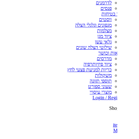
לדרמנים
פנסים
 בטיחות
ווסטים
מגפונים וגלגלי הצלה
מצלמות
ציוד מגן
גלאי עשן
שילוטי הצלה שונים
ות וכושר
מדרסים
ציוד פיזיותרפיה
כריות למניעת פצעי לחץ
משקולות
תוספי תזונה
שעוני ספורט
מוצרי עיסויי
Login / Regi
Sho
it
M