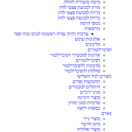
מיטה סיעודית לחולה
מזרון למניעת פצעי לחץ
כריות למניעת פצעי לחץ
כריות למניעת פצעי לחץ
מנופי הרמה
כורסאות
ערכות ותיקי עזרה ראשונה לגנים ובתי ספר
אלונקות שינוע
הליכונים
פיברילטורים
ארונות למכשירי דפיברילטור
דפיברילטורים
מדבקות לדפיברילטור
סוללות לדפיברילטור
וצרים לגיל השלישי
תחבושות ופדים
חיתולים למבוגרים
מגיני ירכיים
מוצרי היגיינה
סדיניות ומגני מזרון
כסאות רחצה
ארם
מוצרי נייר
מיגון וחיטוי
מוצרי אלוורה