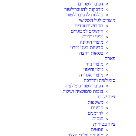
דפיברילטורים
מדבקות לדפיברילטור
סוללות לדפיברילטור
וצרים לגיל השלישי
תחבושות ופדים
חיתולים למבוגרים
מגיני ירכיים
מוצרי היגיינה
סדיניות ומגני מזרון
כסאות רחצה
ארם
מוצרי נייר
מיגון וחיטוי
מוצרי אלוורה
ימולציה והדרכה
דפיברילטור סימולציה
בובות סימולציה רגילות
יוד שטח
משקפות
סכינים
לדרמנים
פנסים
יוד בטיחות
ווסטים
מגפונים וגלגלי הצלה