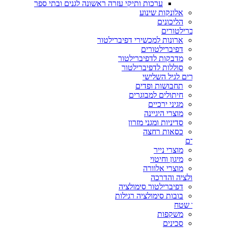
ערכות ותיקי עזרה ראשונה לגנים ובתי ספר
אלונקות שינוע
הליכונים
רילטורים
ארונות למכשירי דפיברילטור
דפיברילטורים
מדבקות לדפיברילטור
סוללות לדפיברילטור
ים לגיל השלישי
תחבושות ופדים
חיתולים למבוגרים
מגיני ירכיים
מוצרי היגיינה
סדיניות ומגני מזרון
כסאות רחצה
ם
מוצרי נייר
מיגון וחיטוי
מוצרי אלוורה
לציה והדרכה
דפיברילטור סימולציה
בובות סימולציה רגילות
 שטח
משקפות
סכינים