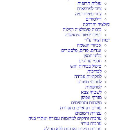
עגלות תרופות
ציוד למרפאות
ציוד פיזיותרפיה
רולטורים
מולציה והדרכה
בובות סימולציה רגילות
דפיברילטור סימולציה
כות וציוד ע"ר
אביזרי הנשמה
אגדים, פדים, פלסטרים
בלוני חמצן
חסמי עורקים
טיפול בכוויות ואש
לבריכות
למקומות עבודה
למרכזי ספורט
למרפאות
לשטח/ צבא
מזרקי אפיפן
משחות ותרסיסים
עזרים רפואיים בתפזורת
עצירת דימומים
ערכות ותיקים למקומות עבודה ואתרי בניה
ערכות עירוי
ערכות תיקים וארונות ללא תכולה