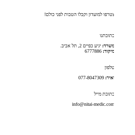
טרפו למועדון וקבלו הטבות לפני כולם!
תובתנו
שרד:
יגיע כפיים 2, תל אביב.
יקוד:
6777886
לפון
איר:
077-8047309
תובת מייל
info@nitai-medic.co