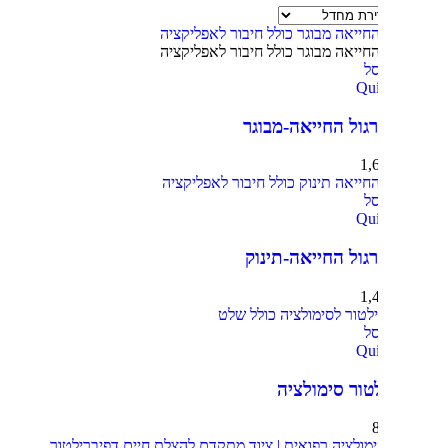
ל
Qu
גול החייאה-מבוגר
1,
ל
Qu
גול החייאה-תינוק
1,
ל
Qu
טור סימולציה