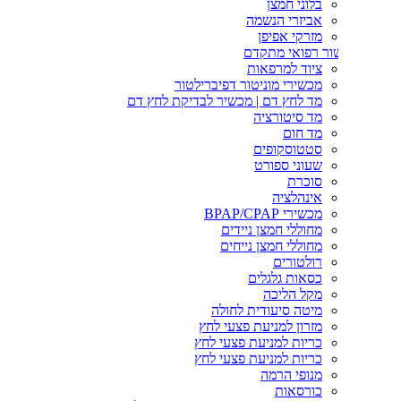
בלוני חמצן
אביזרי הנשמה
מזרקי אפיפן
ור רפואי מתקדם
ציוד למרפאות
מכשירי מוניטור דפיברילטור
מד לחץ דם | מכשיר לבדיקת לחץ דם
מד סיטורציה
מד חום
סטטוסקופים
שעוני ספורט
סוכרת
אינהלציה
מכשירי BPAP/CPAP
מחוללי חמצן ניידים
מחוללי חמצן נייחים
רולטורים
כסאות גלגלים
מקל הליכה
מיטה סיעודית לחולה
מזרון למניעת פצעי לחץ
כריות למניעת פצעי לחץ
כריות למניעת פצעי לחץ
מנופי הרמה
כורסאות