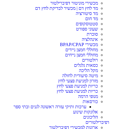
מכשירי מוניטור דפיברילטור
מד לחץ דם | מכשיר לבדיקת לחץ דם
מד סיטורציה
מד חום
סטטוסקופים
שעוני ספורט
סוכרת
אינהלציה
מכשירי BPAP/CPAP
מחוללי חמצן ניידים
מחוללי חמצן נייחים
רולטורים
כסאות גלגלים
מקל הליכה
מיטה סיעודית לחולה
מזרון למניעת פצעי לחץ
כריות למניעת פצעי לחץ
כריות למניעת פצעי לחץ
מנופי הרמה
כורסאות
ערכות ותיקי עזרה ראשונה לגנים ובתי ספר
אלונקות שינוע
הליכונים
פיברילטורים
ארונות למכשירי דפיברילטור