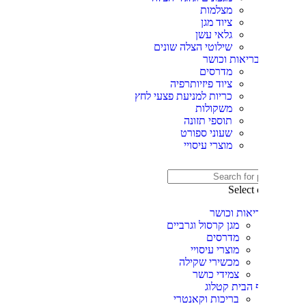
מצלמות
ציוד מגן
גלאי עשן
שילוטי הצלה שונים
ריאות וכושר
מדרסים
ציוד פיזיותרפיה
כריות למניעת פצעי לחץ
משקולות
תוספי תזונה
שעוני ספורט
מוצרי עיסויי
Select
יאות וכושר
מגן קרסול וגרביים
מדרסים
מוצרי עיסויי
מכשירי שקילה
צמידי כושר
 הבית קטלוג
בריכות וקאנטרי