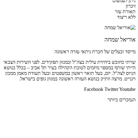
ניתן לעמעום
זיכרון
תאורת עזר
ללא ריצוד
אוריאל שמחה
מייסד ובעלים של חברת ניתאי עזרה ראשונה
שרתי כחובש ביחידת עילית בצה"ל ובמגוון תפקידים. לפני השירות הצבאי
הייתי שותף במספר מיזמים לטובת הקהילה בעיר תל אביב – בכלל בנושא
הגיוס לצה"ל. יזם, בעל תואר ראשון במשפטים ובעל תעודת מאמן ממכון
ויגנייט. מרצה וותיק בנושא העזרה ראשונה במגוון גופים בישראל.
Facebook
Twitter
Youtube
הנמכרים ביותר
מד לחץ דם
ארון תרופות
מחולל נייד רציף