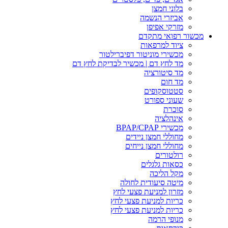
בלוני חמצן
אביזרי הנשמה
מזרקי אפיפן
מכשור רפואי מתקדם
ציוד למרפאות
מכשירי מוניטור דפיברילטור
מד לחץ דם | מכשיר לבדיקת לחץ דם
מד סיטורציה
מד חום
סטטוסקופים
שעוני ספורט
סוכרת
אינהלציה
מכשירי BPAP/CPAP
מחוללי חמצן ניידים
מחוללי חמצן נייחים
רולטורים
כסאות גלגלים
מקל הליכה
מיטה סיעודית לחולה
מזרון למניעת פצעי לחץ
כריות למניעת פצעי לחץ
כריות למניעת פצעי לחץ
מנופי הרמה