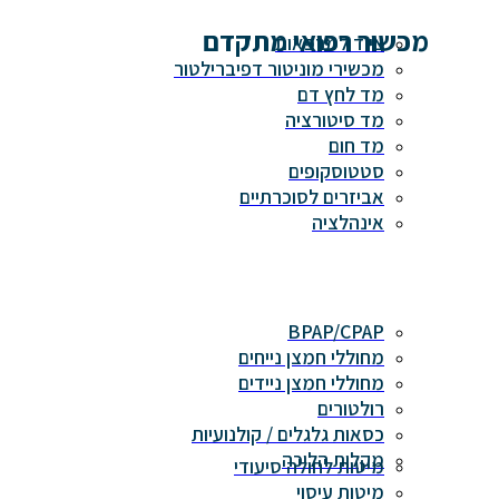
מכשור רפואי מתקדם
ציוד למרפאות
מכשירי מוניטור דפיברילטור
מד לחץ דם
מד סיטורציה
מד חום
סטטוסקופים
אביזרים לסוכרתיים
אינהלציה
BPAP/CPAP
מחוללי חמצן נייחים
מחוללי חמצן ניידים
רולטורים
כסאות גלגלים / קולנועיות
מקלות הליכה
מיטות לחולה סיעודי
מיטות עיסוי