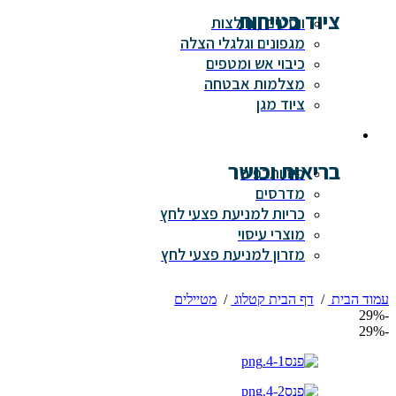
ציוד בטיחות
ווסטים / חולצות
מגפונים וגלגלי הצלה
כיבוי אש ומטפים
מצלמות אבטחה
ציוד מגן
בריאות וכושר
פיזיותרפיה
מדרסים
כריות למניעת פצעי לחץ
מוצרי עיסוי
מזרון למניעת פצעי לחץ
עמוד הבית
/
דף הבית קטלוג
/
מטיילים
-29%
-29%