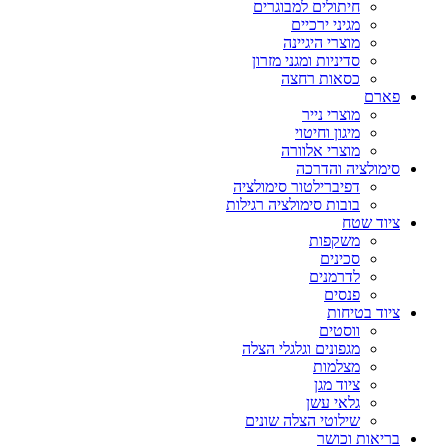
חיתולים למבוגרים
מגיני ירכיים
מוצרי היגיינה
סדיניות ומגני מזרון
כסאות רחצה
פארם
מוצרי נייר
מיגון וחיטוי
מוצרי אלוורה
סימולציה והדרכה
דפיברילטור סימולציה
בובות סימולציה רגילות
ציוד שטח
משקפות
סכינים
לדרמנים
פנסים
ציוד בטיחות
ווסטים
מגפונים וגלגלי הצלה
מצלמות
ציוד מגן
גלאי עשן
שילוטי הצלה שונים
בריאות וכושר