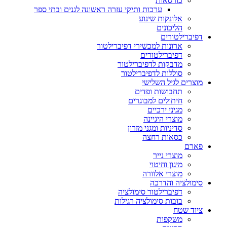
כורסאות
ערכות ותיקי עזרה ראשונה לגנים ובתי ספר
אלונקות שינוע
הליכונים
דפיברילטורים
ארונות למכשירי דפיברילטור
דפיברילטורים
מדבקות לדפיברילטור
סוללות לדפיברילטור
מוצרים לגיל השלישי
תחבושות ופדים
חיתולים למבוגרים
מגיני ירכיים
מוצרי היגיינה
סדיניות ומגני מזרון
כסאות רחצה
פארם
מוצרי נייר
מיגון וחיטוי
מוצרי אלוורה
סימולציה והדרכה
דפיברילטור סימולציה
בובות סימולציה רגילות
ציוד שטח
משקפות