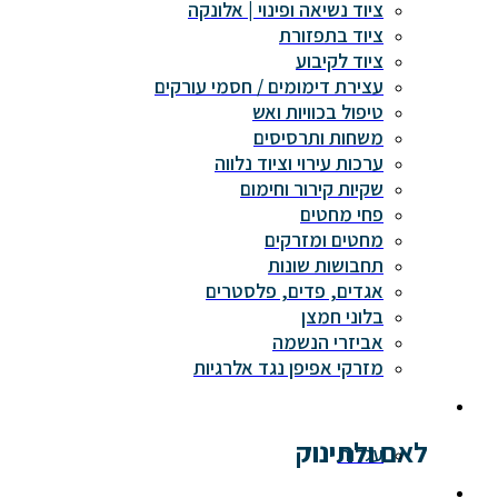
ציוד נשיאה ופינוי | אלונקה
ציוד בתפזורת
ציוד לקיבוע
עצירת דימומים / חסמי עורקים
טיפול בכוויות ואש
משחות ותרסיסים
ערכות עירוי וציוד נלווה
שקיות קירור וחימום
פחי מחטים
מחטים ומזרקים
תחבושות שונות
אגדים, פדים, פלסטרים
בלוני חמצן
אביזרי הנשמה
מזרקי אפיפן נגד אלרגיות
לאם ולתינוק
עגלות