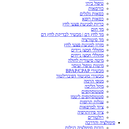
טיפול ביתי
כורסאות
כסאות גלגלים
כסאות רופא
כריות למניעת פצעי לחץ
מד חום
מד לחץ דם | מכשיר לבדיקת לחץ דם
מד סיטורציה
מזרון למניעת פצעי לחץ
מחוללי חמצן ניידים
מחוללי חמצן נייחים
מיטה סיעודית לחולה
מיטות טיפול ועיסוי
מכשירי BPAP/CPAP
מכשירי מוניטור דפיברילטור
מנופי הרמה
מקל הליכה
סטטוסקופים
סטטוסקופים ליטמן
עגלות תרופות
ציוד למרפאות
ציוד פיזיותרפיה
רולטורים
סימולציה והדרכה
בובות סימולציה רגילות