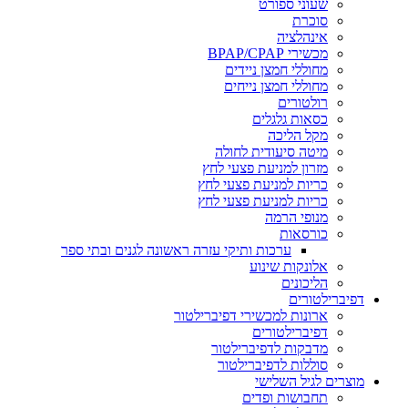
שעוני ספורט
סוכרת
אינהלציה
מכשירי BPAP/CPAP
מחוללי חמצן ניידים
מחוללי חמצן נייחים
רולטורים
כסאות גלגלים
מקל הליכה
מיטה סיעודית לחולה
מזרון למניעת פצעי לחץ
כריות למניעת פצעי לחץ
כריות למניעת פצעי לחץ
מנופי הרמה
כורסאות
ערכות ותיקי עזרה ראשונה לגנים ובתי ספר
אלונקות שינוע
הליכונים
דפיברילטורים
ארונות למכשירי דפיברילטור
דפיברילטורים
מדבקות לדפיברילטור
סוללות לדפיברילטור
מוצרים לגיל השלישי
תחבושות ופדים