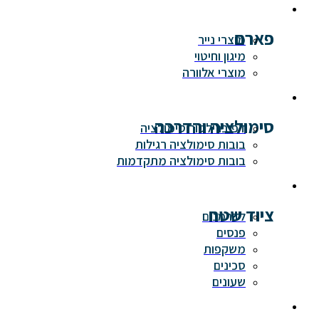
פארם
מוצרי נייר
מיגון וחיטוי
מוצרי אלוורה
סימולציה והדרכה
דפיברילטור סימולציה
בובות סימולציה רגילות
בובות סימולציה מתקדמות
ציוד שטח
לדרמנים
פנסים
משקפות
סכינים
שעונים