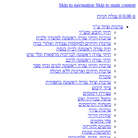
Skip to navigation
Skip to main content
₪
0.00
0
עגלת קניות
ערכות וציוד ע"ר
תיקי חובש ומע"ר
ערכות ותיקי עזרה ראשונה למשרד ולבית
ערכות ותיקים למקומות עבודה ואתרי בניה
תיק עזרה ראשונה לבית כנסת
תיקי עזרה ראשונה לבריכות מרפאות וכלי שיט
תיקי עזרה ראשונה לרכב
ערכות ותיקי עזרה ראשונה לגנים ובתי ספר
ערכות תיקים וארונות ללא תכולה
סוכרת
ערכות וציוד עזרה ראשונה בתפזורת
ציוד קיבוע
עצירת דימומים
טיפול בכוויות ואש
משחות ותרסיסים
ערכות עירוי
שקיות קירור
פחי מחטים
מחטים להזרקה
תחבושות שונות
אגדים, פדים, פלסטרים