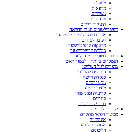
מפעלים
מרפאות
משרדים
ציוד לבית
תינוקות וילדים
דפיברילטורים ועזרי החייאה
ארונות למכשירי דפיברילטור
דפיברילטורים
מדבקות לדפיברילטור
סוללות לדפיברילטור
דפיברילטורים וציוד נלווה
הנמכרים ביותר – לעמוד ראשי
מוצרים לגיל השלישי
חיתולים למבוגרים
כסאות רחצה
מגיני ירכיים
מוצרי היגיינה
סדיניות ומגני מזרון
סינריים
תחבושות ופדים
מחטים להזרקה
מכשור רפואי מתקדם
אינהלציה
אלונקות שינוע
הליכונים