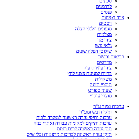
סכינים
לדרמנים
פנסים
ציוד בטיחות
ווסטים
מגפונים וגלגלי הצלה
מצלמות
ציוד מגן
גלאי עשן
שילוטי הצלה שונים
בריאות וכושר
מדרסים
ציוד פיזיותרפיה
כריות למניעת פצעי לחץ
משקולות
תוספי תזונה
שעוני ספורט
מוצרי עיסויי
ערכות וציוד ע"ר
תיקי חובש ומע"ר
ערכות ותיקי עזרה ראשונה למשרד ולבית
ערכות ותיקים למקומות עבודה ואתרי בניה
תיק עזרה ראשונה לבית כנסת
תיקי עזרה ראשונה לבריכות מרפאות וכלי שיט