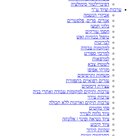
דפיברילטור סימולציה
ערכות וציוד ע"ר
אביזרי הנשמה
אגדים, פדים, פלסטרים
בלוני חמצן
חסמי עורקים
טיפול בכוויות ואש
לבריכות
למקומות עבודה
למרכזי ספורט
למרפאות
לשטח/ צבא
מזרקי אפיפן
משחות ותרסיסים
עזרים רפואיים בתפזורת
עצירת דימומים
ערכות ותיקים למקומות עבודה ואתרי בניה
ערכות עירוי
ערכות תיקים וארונות ללא תכולה
פחי מחטים
ציוד נלווה לעירוי
ציוד נשיאה ופינוי | אלונקה
ציוד קיבוע
שקיות קירור
תחבושות שונות