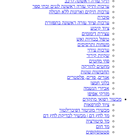
תיקי עזרה ראשונה לרכב
ערכות ותיקי עזרה ראשונה לגנים ובתי ספר
ערכות תיקים וארונות ללא תכולה
סוכרת
ערכות וציוד עזרה ראשונה בתפזורת
ציוד קיבוע
עצירת דימומים
טיפול בכוויות ואש
משחות ותרסיסים
ערכות עירוי
שקיות קירור
פחי מחטים
מחטים להזרקה
תחבושות שונות
אגדים, פדים, פלסטרים
בלוני חמצן
אביזרי הנשמה
מזרקי אפיפן
מכשור רפואי מתקדם
ציוד למרפאות
מכשירי מוניטור דפיברילטור
מד לחץ דם | מכשיר לבדיקת לחץ דם
מד סיטורציה
מד חום
סטטוסקופים