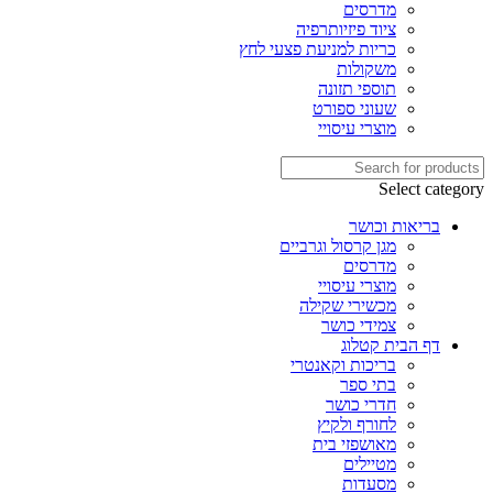
מדרסים
ציוד פיזיותרפיה
כריות למניעת פצעי לחץ
משקולות
תוספי תזונה
שעוני ספורט
מוצרי עיסויי
Select category
בריאות וכושר
מגן קרסול וגרביים
מדרסים
מוצרי עיסויי
מכשירי שקילה
צמידי כושר
דף הבית קטלוג
בריכות וקאנטרי
בתי ספר
חדרי כושר
לחורף ולקיץ
מאושפזי בית
מטיילים
מסעדות