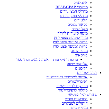
אינהלציה
מכשירי BPAP/CPAP
מחוללי חמצן ניידים
מחוללי חמצן נייחים
רולטורים
כסאות גלגלים
מקל הליכה
מיטה סיעודית לחולה
מזרון למניעת פצעי לחץ
כריות למניעת פצעי לחץ
כריות למניעת פצעי לחץ
מנופי הרמה
כורסאות
ערכות ותיקי עזרה ראשונה לגנים ובתי ספר
אלונקות שינוע
הליכונים
דפיברילטורים
ארונות למכשירי דפיברילטור
דפיברילטורים
מדבקות לדפיברילטור
סוללות לדפיברילטור
מוצרים לגיל השלישי
תחבושות ופדים
חיתולים למבוגרים
מגיני ירכיים