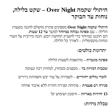
חיתולי שקמה Over Night – שקט בלילה,
נוחות עד הבוקר
חיתולי שקמה Over Night
מספקים פתרון מושלם להגנה בשעות
הלילה – עם
ספיגה גבוהה במיוחד
למשך
עד 12 שעות
.
הם תוכננו במיוחד כדי להעניק תחושת יובש, הגנה מירבית על העור
ונוחות מקסימלית – לאורך כל הלילה.
יתרונות בולטים:
ספיגה מוגברת
– מותאמת לשעות הלילה
שכבות דמויות בד
– מבפנים ומבחוץ, לנוחות רכה ונעימה
️
לוכדי נוזלים ייחודיים
– לשמירה על עור יבש והפחתת גירויים
סגירה רב-פעמית
– פתיחה וסגירה חוזרת ללא איבוד אחיזה
15 יחידות באריזה
– חיסכון ושימוש קל
טבלת מידות: