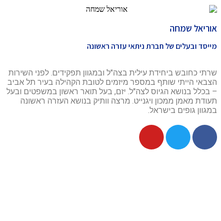
אוריאל שמחה
מייסד ובעלים של חברת ניתאי עזרה ראשונה
שרתי כחובש ביחידת עילית בצה"ל ובמגוון תפקידים. לפני השירות
הצבאי הייתי שותף במספר מיזמים לטובת הקהילה בעיר תל אביב
– בכלל בנושא הגיוס לצה"ל. יזם, בעל תואר ראשון במשפטים ובעל
תעודת מאמן ממכון ויגנייט. מרצה וותיק בנושא העזרה ראשונה
במגוון גופים בישראל.
הנמכרים ביותר
רכישת ציוד רפואי
מד לחץ דם
מחוללי חמצן ניידים
ארון תרופות
BPAP/CPAP