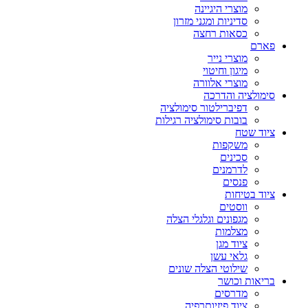
מוצרי היגיינה
סדיניות ומגני מזרון
כסאות רחצה
פארם
מוצרי נייר
מיגון וחיטוי
מוצרי אלוורה
סימולציה והדרכה
דפיברילטור סימולציה
בובות סימולציה רגילות
ציוד שטח
משקפות
סכינים
לדרמנים
פנסים
ציוד בטיחות
ווסטים
מגפונים וגלגלי הצלה
מצלמות
ציוד מגן
גלאי עשן
שילוטי הצלה שונים
בריאות וכושר
מדרסים
ציוד פיזיותרפיה