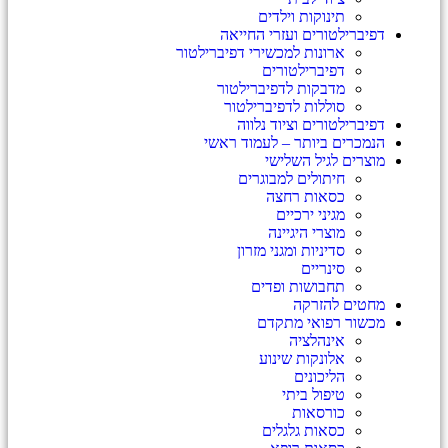
תינוקות וילדים
דפיברילטורים ועזרי החייאה
ארונות למכשירי דפיברילטור
דפיברילטורים
מדבקות לדפיברילטור
סוללות לדפיברילטור
דפיברילטורים וציוד נלווה
הנמכרים ביותר – לעמוד ראשי
מוצרים לגיל השלישי
חיתולים למבוגרים
כסאות רחצה
מגיני ירכיים
מוצרי היגיינה
סדיניות ומגני מזרון
סינריים
תחבושות ופדים
מחטים להזרקה
מכשור רפואי מתקדם
אינהלציה
אלונקות שינוע
הליכונים
טיפול ביתי
כורסאות
כסאות גלגלים