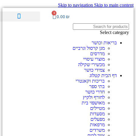
Skip to navigation
Skip to main content
0
0.00
₪
ערכות וציוד ע"ר
סימולציה והדרכה
מוצרים לגיל השלישי
מכשור רפואי מתקדם
Select category
בריאות וכושר
מגן קרסול וגרביים
מדרסים
מוצרי עיסויי
מכשירי שקילה
צמידי כושר
דף הבית קטלוג
בריכות וקאנטרי
בתי ספר
חדרי כושר
לחורף ולקיץ
מאושפזי בית
מטיילים
מסעדות
מפעלים
מרפאות
משרדים
ציוד לבית