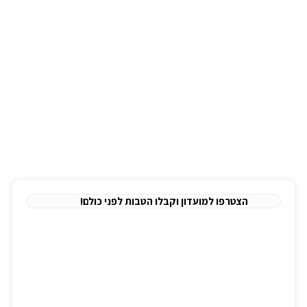
מחולל נייד רציף
רולטורים
ניווט מהיר
בלוג
אודות
לימודי עזרה ראשונה
הצהרת נגישות
תקנון אתר
מדיניות פרטיות
הצטרפו למועדון וקבלו הטבות לפני כולם!
כתובתנו
משרד:
יגיע כפיים 2, תל אביב.
מיקוד:
6777886
טלפון