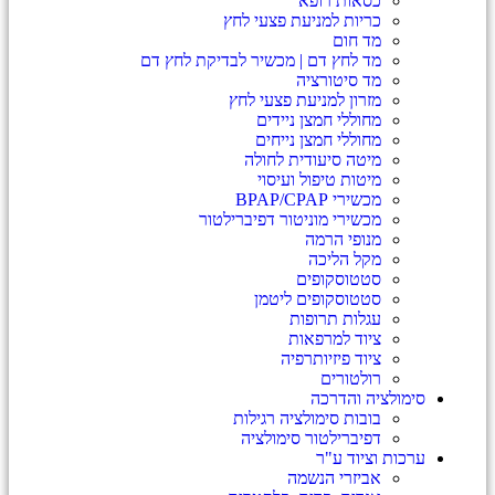
כסאות רופא
כריות למניעת פצעי לחץ
מד חום
מד לחץ דם | מכשיר לבדיקת לחץ דם
מד סיטורציה
מזרון למניעת פצעי לחץ
מחוללי חמצן ניידים
מחוללי חמצן נייחים
מיטה סיעודית לחולה
מיטות טיפול ועיסוי
מכשירי BPAP/CPAP
מכשירי מוניטור דפיברילטור
מנופי הרמה
מקל הליכה
סטטוסקופים
סטטוסקופים ליטמן
עגלות תרופות
ציוד למרפאות
ציוד פיזיותרפיה
רולטורים
סימולציה והדרכה
בובות סימולציה רגילות
דפיברילטור סימולציה
ערכות וציוד ע"ר
אביזרי הנשמה