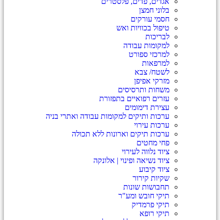
אגדים, פדים, פלסטרים
בלוני חמצן
חסמי עורקים
טיפול בכוויות ואש
לבריכות
למקומות עבודה
למרכזי ספורט
למרפאות
לשטח/ צבא
מזרקי אפיפן
משחות ותרסיסים
עזרים רפואיים בתפזורת
עצירת דימומים
ערכות ותיקים למקומות עבודה ואתרי בניה
ערכות עירוי
ערכות תיקים וארונות ללא תכולה
פחי מחטים
ציוד נלווה לעירוי
ציוד נשיאה ופינוי | אלונקה
ציוד קיבוע
שקיות קירור
תחבושות שונות
תיקי חובש ומע"ר
תיקי פרמדיק
תיקי רופא