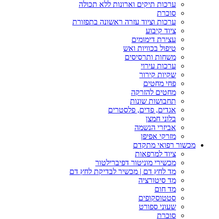
ערכות תיקים וארונות ללא תכולה
סוכרת
ערכות וציוד עזרה ראשונה בתפזורת
ציוד קיבוע
עצירת דימומים
טיפול בכוויות ואש
משחות ותרסיסים
ערכות עירוי
שקיות קירור
פחי מחטים
מחטים להזרקה
תחבושות שונות
אגדים, פדים, פלסטרים
בלוני חמצן
אביזרי הנשמה
מזרקי אפיפן
מכשור רפואי מתקדם
ציוד למרפאות
מכשירי מוניטור דפיברילטור
מד לחץ דם | מכשיר לבדיקת לחץ דם
מד סיטורציה
מד חום
סטטוסקופים
שעוני ספורט
סוכרת