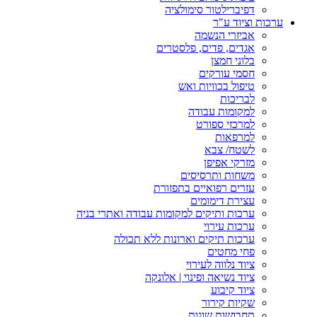
דפיברילטור סימולציה
ערכות וציוד ע"ר
אביזרי הנשמה
אגדים, פדים, פלסטרים
בלוני חמצן
חסמי עורקים
טיפול בכוויות ואש
לבריכות
למקומות עבודה
למרכזי ספורט
למרפאות
לשטח/ צבא
מזרקי אפיפן
משחות ותרסיסים
עזרים רפואיים בתפזורת
עצירת דימומים
ערכות ותיקים למקומות עבודה ואתרי בניה
ערכות עירוי
ערכות תיקים וארונות ללא תכולה
פחי מחטים
ציוד נלווה לעירוי
ציוד נשיאה ופינוי | אלונקה
ציוד קיבוע
שקיות קירור
תחבושות שונות