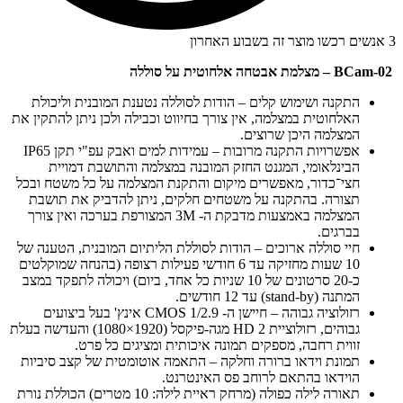
3 אנשים רכשו מוצר זה בשבוע האחרון
BCam-02
– מצלמת אבטחה אלחוטית על סוללה
התקנה ושימוש קלים – הודות לסוללה נטענת המובנית וליכולת
האלחוטית במצלמה, אין צורך בחיווט וכבילה ולכן ניתן להתקין את
המצלמה היכן שרוצים.
אפשרויות התקנה מרובות – עמידות למים ואבק עפ"י תקן IP65
הבינלאומי, המגנט החזק המובנה במצלמה והתושבת דמויית
חצי־כדור, מאפשרים מיקום והתקנת המצלמה על כל משטח ובכל
תצורה. בהתקנה על משטחים חלקים, ניתן להדביק את תושבת
המצלמה באמצעות מדבקת ה- 3M המצורפת בערכה ואין צורך
בברגים.
חיי סוללה ארוכים – הודות לסוללת הליתיום המובנית, הטענה של
10 שעות מחזיקה עד 6 חודשי פעילות רצופה (בהנחה שמוקלטים
כ-20 סרטונים של 10 שניות כל אחד, ביום) ויכולה לתפקד במצב
המתנה (stand-by) עד 12 חודשים.
רזולוציה גבוהה – חיישן ה- CMOS 1/2.9 אינץ' בעל ביצועים
גבוהים, רזולוציית HD 2 מגה-פיקסל (1920×1080) והעדשה בעלת
זווית רחבה, מספקים תמונה איכותית ומציגים כל פרט.
תמונת וידאו ברורה וחלקה – התאמה אוטומטית של קצב סיביות
הוידאו בהתאם לרוחב פס האינטרנט.
תאורה לילה כפולה (מרחק ראיית לילה: 10 מטרים) הכוללת נורת