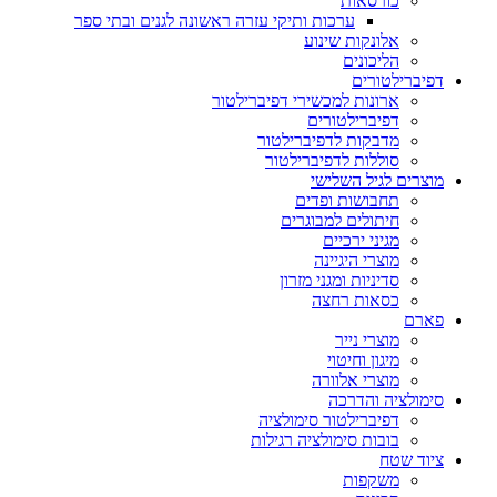
כורסאות
ערכות ותיקי עזרה ראשונה לגנים ובתי ספר
אלונקות שינוע
הליכונים
דפיברילטורים
ארונות למכשירי דפיברילטור
דפיברילטורים
מדבקות לדפיברילטור
סוללות לדפיברילטור
מוצרים לגיל השלישי
תחבושות ופדים
חיתולים למבוגרים
מגיני ירכיים
מוצרי היגיינה
סדיניות ומגני מזרון
כסאות רחצה
פארם
מוצרי נייר
מיגון וחיטוי
מוצרי אלוורה
סימולציה והדרכה
דפיברילטור סימולציה
בובות סימולציה רגילות
ציוד שטח
משקפות