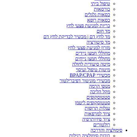
טיפול ביתי
כורסאות
כסאות גלגלים
כסאות רופא
כריות למניעת פצעי לחץ
מד חום
מד לחץ דם | מכשיר לבדיקת לחץ דם
מד סיטורציה
מזרון למניעת פצעי לחץ
מחוללי חמצן ניידים
מחוללי חמצן נייחים
מיטה סיעודית לחולה
מיטות טיפול ועיסוי
מכשירי BPAP/CPAP
מכשירי מוניטור דפיברילטור
מנופי הרמה
מקל הליכה
סטטוסקופים
סטטוסקופים ליטמן
עגלות תרופות
ציוד למרפאות
ציוד פיזיותרפיה
רולטורים
סימולציה והדרכה
בובות סימולציה רגילות