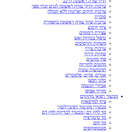
תיקי עזרה ראשונה לרכב
ערכות ותיקי עזרה ראשונה לגנים ובתי ספר
ערכות תיקים וארונות ללא תכולה
סוכרת
ערכות וציוד עזרה ראשונה בתפזורת
ציוד קיבוע
עצירת דימומים
טיפול בכוויות ואש
משחות ותרסיסים
ערכות עירוי
שקיות קירור
פחי מחטים
מחטים להזרקה
תחבושות שונות
אגדים, פדים, פלסטרים
בלוני חמצן
אביזרי הנשמה
מזרקי אפיפן
מכשור רפואי מתקדם
ציוד למרפאות
מכשירי מוניטור דפיברילטור
מד לחץ דם | מכשיר לבדיקת לחץ דם
מד סיטורציה
מד חום
סטטוסקופים