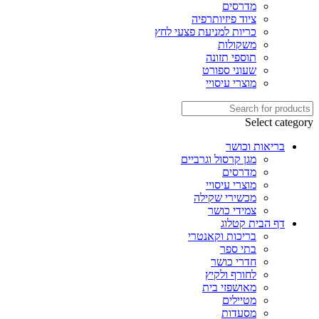
מדרסים
ציוד פיזיותרפיה
כריות למניעת פצעי לחץ
משקולות
תוספי תזונה
שעוני ספורט
מוצרי עיסויי
Select category
בריאות וכושר
מגן קרסול וגרביים
מדרסים
מוצרי עיסויי
מכשירי שקילה
צמידי כושר
דף הבית קטלוג
בריכות וקאנטרי
בתי ספר
חדרי כושר
לחורף ולקיץ
מאושפזי בית
מטיילים
מסעדות