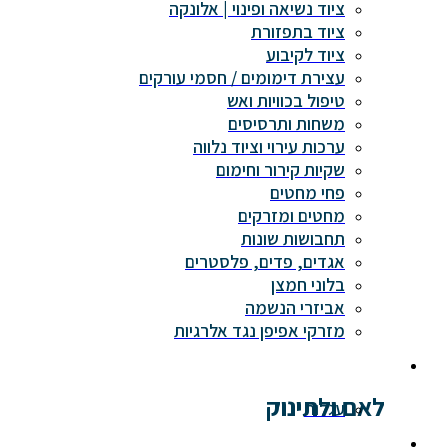
ציוד נשיאה ופינוי | אלונקה
ציוד בתפזורת
ציוד לקיבוע
עצירת דימומים / חסמי עורקים
טיפול בכוויות ואש
משחות ותרסיסים
ערכות עירוי וציוד נלווה
שקיות קירור וחימום
פחי מחטים
מחטים ומזרקים
תחבושות שונות
אגדים, פדים, פלסטרים
בלוני חמצן
אביזרי הנשמה
מזרקי אפיפן נגד אלרגיות
לאם ולתינוק
עגלות