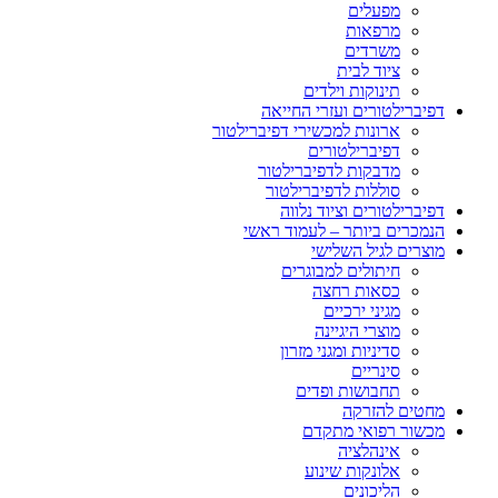
מפעלים
מרפאות
משרדים
ציוד לבית
תינוקות וילדים
דפיברילטורים ועזרי החייאה
ארונות למכשירי דפיברילטור
דפיברילטורים
מדבקות לדפיברילטור
סוללות לדפיברילטור
דפיברילטורים וציוד נלווה
הנמכרים ביותר – לעמוד ראשי
מוצרים לגיל השלישי
חיתולים למבוגרים
כסאות רחצה
מגיני ירכיים
מוצרי היגיינה
סדיניות ומגני מזרון
סינריים
תחבושות ופדים
מחטים להזרקה
מכשור רפואי מתקדם
אינהלציה
אלונקות שינוע
הליכונים