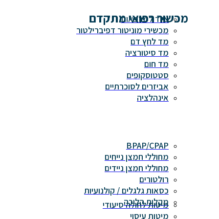
מכשור רפואי מתקדם
ציוד למרפאות
מכשירי מוניטור דפיברילטור
מד לחץ דם
מד סיטורציה
מד חום
סטטוסקופים
אביזרים לסוכרתיים
אינהלציה
BPAP/CPAP
מחוללי חמצן נייחים
מחוללי חמצן ניידים
רולטורים
כסאות גלגלים / קולנועיות
מקלות הליכה
מיטות לחולה סיעודי
מיטות עיסוי