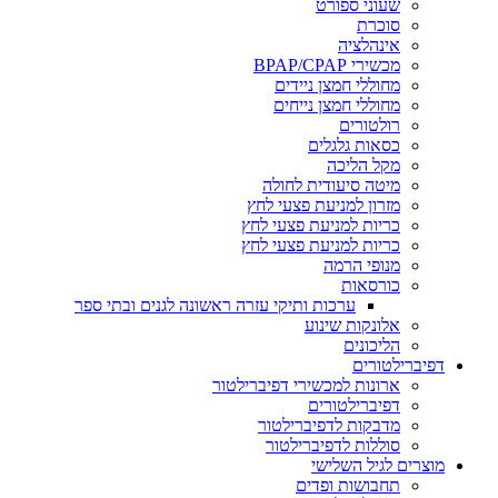
שעוני ספורט
סוכרת
אינהלציה
מכשירי BPAP/CPAP
מחוללי חמצן ניידים
מחוללי חמצן נייחים
רולטורים
כסאות גלגלים
מקל הליכה
מיטה סיעודית לחולה
מזרון למניעת פצעי לחץ
כריות למניעת פצעי לחץ
כריות למניעת פצעי לחץ
מנופי הרמה
כורסאות
ערכות ותיקי עזרה ראשונה לגנים ובתי ספר
אלונקות שינוע
הליכונים
דפיברילטורים
ארונות למכשירי דפיברילטור
דפיברילטורים
מדבקות לדפיברילטור
סוללות לדפיברילטור
מוצרים לגיל השלישי
תחבושות ופדים