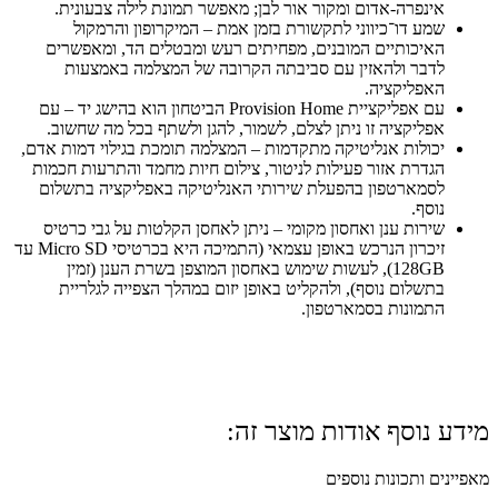
אינפרה-אדום ומקור אור לבן; מאפשר תמונת לילה צבעונית.
שמע דו־כיווני לתקשורת בזמן אמת – המיקרופון והרמקול
האיכותיים המובנים, מפחיתים רעש ומבטלים הד, ומאפשרים
לדבר ולהאזין עם סביבתה הקרובה של המצלמה באמצעות
האפליקציה.
עם אפליקציית Provision Home הביטחון הוא בהישג יד – עם
אפליקציה זו ניתן לצלם, לשמור, להגן ולשתף בכל מה שחשוב.
יכולות אנליטיקה מתקדמות – המצלמה תומכת בגילוי דמות אדם,
הגדרת אזור פעילות לניטור, צילום חיות מחמד והתרעות חכמות
לסמארטפון בהפעלת שירותי האנליטיקה באפליקציה בתשלום
נוסף.
שירות ענן ואחסון מקומי – ניתן לאחסן הקלטות על גבי כרטיס
זיכרון הנרכש באופן עצמאי (התמיכה היא בכרטיסי Micro SD עד
128GB), לעשות שימוש באחסון המוצפן בשרת הענן (זמין
בתשלום נוסף), ולהקליט באופן יזום במהלך הצפייה לגלריית
התמונות בסמארטפון.
מידע נוסף אודות מוצר זה:
מאפיינים ותכונות נוספים