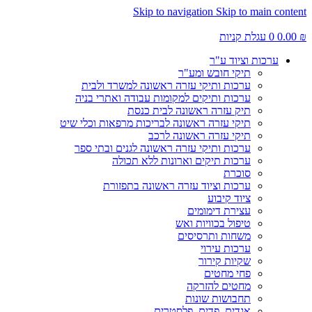
Skip to navigation
Skip to main content
₪
0.00
0
עגלת קניות
ערכות וציוד ע"ר
תיקי חובש ומע"ר
ערכות ותיקי עזרה ראשונה למשרד ולבית
ערכות ותיקים למקומות עבודה ואתרי בניה
תיק עזרה ראשונה לבית כנסת
תיקי עזרה ראשונה לבריכות מרפאות וכלי שיט
תיקי עזרה ראשונה לרכב
ערכות ותיקי עזרה ראשונה לגנים ובתי ספר
ערכות תיקים וארונות ללא תכולה
סוכרת
ערכות וציוד עזרה ראשונה בתפזורת
ציוד קיבוע
עצירת דימומים
טיפול בכוויות ואש
משחות ותרסיסים
ערכות עירוי
שקיות קירור
פחי מחטים
מחטים להזרקה
תחבושות שונות
אגדים, פדים, פלסטרים