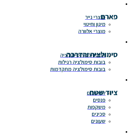
פארם
מוצרי נייר
מיגון וחיטוי
מוצרי אלוורה
סימולציה והדרכה
דפיברילטור סימולציה
בובות סימולציה רגילות
בובות סימולציה מתקדמות
ציוד שטח
לדרמנים
פנסים
משקפות
סכינים
שעונים