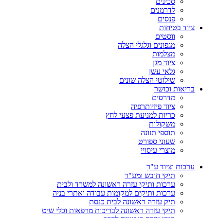
סכינים
לדרמנים
פנסים
ציוד בטיחות
ווסטים
מגפונים וגלגלי הצלה
מצלמות
ציוד מגן
גלאי עשן
שילוטי הצלה שונים
בריאות וכושר
מדרסים
ציוד פיזיותרפיה
כריות למניעת פצעי לחץ
משקולות
תוספי תזונה
שעוני ספורט
מוצרי עיסויי
ערכות וציוד ע"ר
תיקי חובש ומע"ר
ערכות ותיקי עזרה ראשונה למשרד ולבית
ערכות ותיקים למקומות עבודה ואתרי בניה
תיק עזרה ראשונה לבית כנסת
תיקי עזרה ראשונה לבריכות מרפאות וכלי שיט