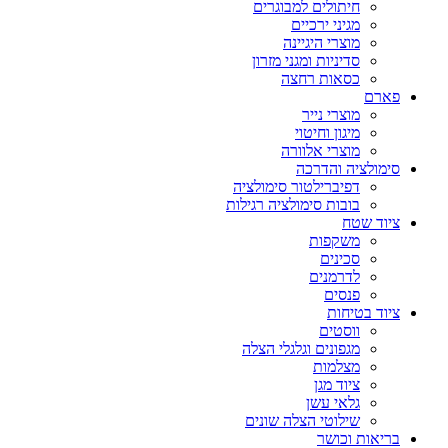
חיתולים למבוגרים
מגיני ירכיים
מוצרי היגיינה
סדיניות ומגני מזרון
כסאות רחצה
פארם
מוצרי נייר
מיגון וחיטוי
מוצרי אלוורה
סימולציה והדרכה
דפיברילטור סימולציה
בובות סימולציה רגילות
ציוד שטח
משקפות
סכינים
לדרמנים
פנסים
ציוד בטיחות
ווסטים
מגפונים וגלגלי הצלה
מצלמות
ציוד מגן
גלאי עשן
שילוטי הצלה שונים
בריאות וכושר