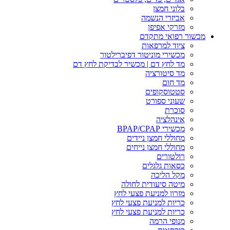
בלוני חמצן
אביזרי הנשמה
מזרקי אפיפן
מכשור רפואי מתקדם
ציוד למרפאות
מכשירי מוניטור דפיברילטור
מד לחץ דם | מכשיר לבדיקת לחץ דם
מד סיטורציה
מד חום
סטטוסקופים
שעוני ספורט
סוכרת
אינהלציה
מכשירי BPAP/CPAP
מחוללי חמצן ניידים
מחוללי חמצן נייחים
רולטורים
כסאות גלגלים
מקל הליכה
מיטה סיעודית לחולה
מזרון למניעת פצעי לחץ
כריות למניעת פצעי לחץ
כריות למניעת פצעי לחץ
מנופי הרמה