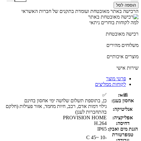
הוספה לסל
הרכישה באתר מאובטחת ועומדת בתקנים של חברות האשראי
למה לקוחות בוחרים ניתאי
רכישה מאובטחת
משלוחים מהירים
מוצרים איכותיים
שירות אישי
פרטי מוצר
לקוחות ממליצים
✅
wifi:
אחסון בענן:
כן, בתוספת תשלום שלושה ימי אחסון בחינם
גילוי דמות אדם, רכב, חיות מחמד, אזור פעילות (חלקם
אנליטיקה:
בהתחברות לענן)
אפליקציה:
PROVISION HOME
דחיסה:
H.264
הגנת מים ואבק:
IP65
טמפרטורת
-10 ~45 C
עבודה: