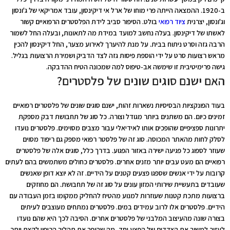
ב-1920. ההמצאה הייתה פרי מוחו של ארל אי דיקינסון, עובד אמריקאי של ג'ונסון
וג'ונסון, יצרנית
ציוד רפואי
בולט. הסיפור סביב לידת הפלסטרים הרפואיים קשור
לאשתו של דיקינסון. בעלה נחשב למועד במידת מה לתאונות, ובעלה החל לשמור
הרבה גזה וסרט ניתוח בבית. על מנת להיערך לאירוע מצער, החל דיקינסון להכין
מראש רצועות סרט על ידי הוספת פיסות גזה לצד הדביק ושמירת הרצועות בגליל.
גישה פרימיטיבית זו שימשה אב-טיפוס למה שמכונה הטיח ההדבקה.
האם ישנם סוגים שונים של פלסטרים?
בעוד הפונקציות הבסיסיות נשארות זהות, ישנם סוגים שונים של פלסטרים רפואיים
זמינים כיום. הם משתנים ביותר מגודל וצורה. כל סוג של תחבושת דבק מספקת
יתרונות ספציפיים שהופכים אותו לאידיאלי עבור מצבים מסוימים. פלסטרים נועדו
לסלק לחות מהאתר המכוסה. סוג זה של פלסטר רפואי מספק גם ריפוד מסוים
שעוזר לספוג כל פגיעה ישירה באזור הפגוע. בדרך כלל, סוגים אלה של פלסטרים
רפואיים הם מעט עבים יותר מזנים אחרים. פלסטרים כחולים משתמשים בהם לעתים
קרובות על ידי אנשים שספגו פצעים קטנים על הידיים. זה לא יוצא דופן שאנשים
שעובדים בתעשיית שירותי המזון עונים על סוג זה של תחבושת. הם מחוזקים
ברצועות מתכת קטנות שעוזרות למנוע מהטיח להחליק ממקומו בזמן העבודה עם
הידיים. פלסטרים אלו לרוב עמידים במים. פלסטרים נמתחים מעוצבים לעיתים
בצורה שונה מהעיצוב המלבני של פלסטרים אחרים. הסיבה לכך היא שהם נועדו
לעזור למשוך את הצדדים של הפצע יחד, מה שהופך את תהליך הריפוי לקצת יותר