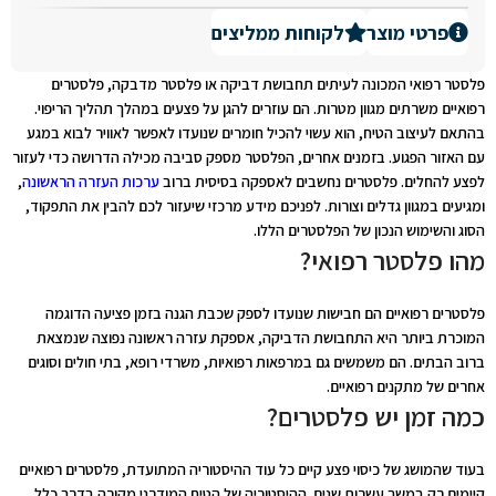
פרטי מוצר
לקוחות ממליצים
פלסטר רפואי המכונה לעיתים תחבושת דביקה או פלסטר מדבקה, פלסטרים
רפואיים משרתים מגוון מטרות. הם עוזרים להגן על פצעים במהלך תהליך הריפוי.
בהתאם לעיצוב הטיח, הוא עשוי להכיל חומרים שנועדו לאפשר לאוויר לבוא במגע
עם האזור הפגוע. בזמנים אחרים, הפלסטר מספק סביבה מכילה הדרושה כדי לעזור
לפצע להחלים. פלסטרים נחשבים לאספקה ​​בסיסית ברוב
ערכות העזרה הראשונה
,
ומגיעים במגוון גדלים וצורות. לפניכם מידע מרכזי שיעזור לכם להבין את התפקוד,
הסוג והשימוש הנכון של הפלסטרים הללו.
מהו פלסטר רפואי?
פלסטרים רפואיים הם חבישות שנועדו לספק שכבת הגנה בזמן פציעה הדוגמה
המוכרת ביותר היא התחבושת הדביקה, אספקת עזרה ראשונה נפוצה שנמצאת
ברוב הבתים. הם משמשים גם במרפאות רפואיות, משרדי רופא, בתי חולים וסוגים
אחרים של מתקנים רפואיים.
כמה זמן יש פלסטרים?
בעוד שהמושג של כיסוי פצע קיים כל עוד ההיסטוריה המתועדת, פלסטרים רפואיים
קיימים רק במשך עשרות שנים. ההיסטוריה של הטיח המודרני מקורה בדרך כלל