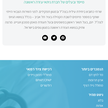
מייסד ובעלים של חברת ניתאי עזרה ראשונה
שרתי כחובש ביחידת עילית בצה"ל ובמגוון תפקידים. לפני השירות הצבאי הייתי
שותף במספר מיזמים לטובת הקהילה בעיר תל אביב – בכלל בנושא הגיוס
לצה"ל. יזם, בעל תואר ראשון במשפטים ובעל תעודת מאמן ממכון ויגנייט. מרצה
וותיק בנושא העזרה ראשונה במגוון גופים בישראל.
הנמכרים ביותר
רכישת ציוד רפואי
מד לחץ דם
מחוללי חמצן ניידים
ארון תרופות
BPAP/CPAP
מחולל נייד רציף
רולטורים
ניווט מהיר
בלוג
אודות