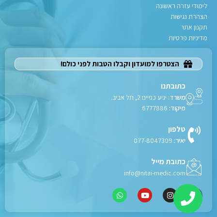
לימודי עזרה ראשונה
הצהרת נגישות
תקנון אתר
מדיניות פרטיות
הצטרפו למועדון וקבלו הטבות לפני כולם!
כתובתנו
משרד:
יגיע כפיים 2, תל אביב.
מיקוד:
6777886
טלפון
יאיר:
077-8047309
כתובת מייל
info@nitai-medic.com