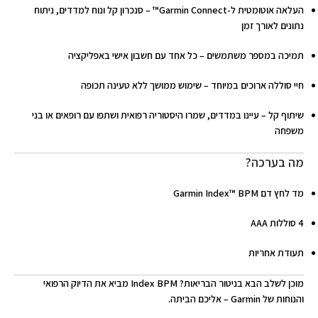
העלאה אוטומטית ל-Garmin Connect™
– סנכרון קל ונוח למדדים, ניתוח
נתונים לאורך זמן
תמיכה במספר משתמשים
– כל אחד עם חשבון אישי באפליקציה
חיי סוללה ארוכים במיוחד
– שימוש ממושך ללא טעינה תכופה
שיתוף קל
– עיינו במדדים, שמרו היסטוריה רפואית ושתפו עם רופאים או בני
משפחה
מה בערכה?
מד לחץ דם
Garmin Index™ BPM
4 סוללות AAA
תעודת אחריות
מוכן לשלב הבא בניטור הבריאות? Index BPM מביא את הדיוק הרפואי
והנוחות של Garmin – אליכם הביתה.