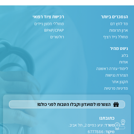
הנמכרים ביותר
רכישת ציוד רפואי
מד לחץ דם
מחוללי חמצן ניידים
ארון תרופות
BPAP/CPAP
מחולל נייד רציף
רולטורים
ניווט מהיר
בלוג
אודות
לימודי עזרה ראשונה
הצהרת נגישות
תקנון אתר
מדיניות פרטיות
הצטרפו למועדון וקבלו הטבות לפני כולם!
כתובתנו
משרד:
יגיע כפיים 2, תל אביב.
מיקוד:
6777886