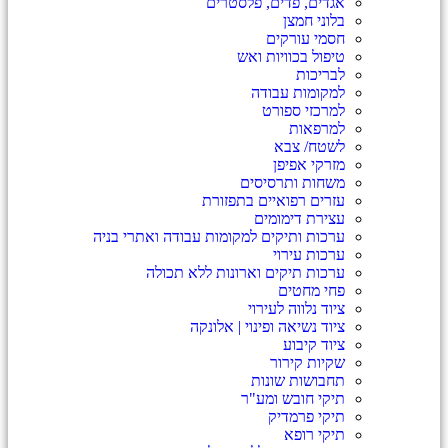
אגדים, פדים, פלסטרים
בלוני חמצן
חסמי עורקים
טיפול בכוויות ואש
לבריכות
למקומות עבודה
למרכזי ספורט
למרפאות
לשטח/ צבא
מזרקי אפיפן
משחות ותרסיסים
עזרים רפואיים בתפזורת
עצירת דימומים
ערכות ותיקים למקומות עבודה ואתרי בניה
ערכות עירוי
ערכות תיקים וארונות ללא תכולה
פחי מחטים
ציוד נלווה לעירוי
ציוד נשיאה ופינוי | אלונקה
ציוד קיבוע
שקיות קירור
תחבושות שונות
תיקי חובש ומע"ר
תיקי פרמדיק
תיקי רופא