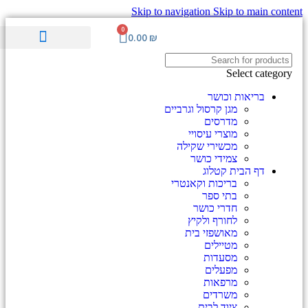
Skip to navigation
Skip to main content
0
0.00
₪
ערכות וציוד ע"ר
סימולציה והדרכה
מוצרים לגיל השלישי
מכשור רפואי מתקדם
Select category
בריאות וכושר
מגן קרסול וגרביים
מדרסים
מוצרי עיסויי
מכשירי שקילה
צמידי כושר
דף הבית קטלוג
בריכות וקאנטרי
בתי ספר
חדרי כושר
לחורף ולקיץ
מאושפזי בית
מטיילים
מסעדות
מפעלים
מרפאות
משרדים
ציוד לבית