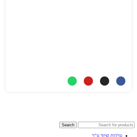
כתובתנו
משרד:
יגיע כפיים 2, תל אביב.
מיקוד:
6777886
טלפון
יאיר:
077-8047309
כתובת מייל
info@nitai-medic.com
Search
ערכות וציוד ע"ר