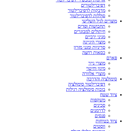
דפיברילטורים
מדבקות לדפיברילטור
סוללות לדפיברילטור
מוצרים לגיל השלישי
תחבושות ופדים
חיתולים למבוגרים
מגיני ירכיים
מוצרי היגיינה
סדיניות ומגני מזרון
כסאות רחצה
פארם
מוצרי נייר
מיגון וחיטוי
מוצרי אלוורה
סימולציה והדרכה
דפיברילטור סימולציה
בובות סימולציה רגילות
ציוד שטח
משקפות
סכינים
לדרמנים
פנסים
ציוד בטיחות
ווסטים