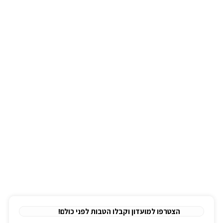
הנמכרים ביותר
רכישת ציוד רפואי
מד לחץ דם
מחוללי חמצן ניידים
ארון תרופות
BPAP/CPAP
מחולל נייד רציף
רולטורים
ניווט מהיר
בלוג
אודות
לימודי עזרה ראשונה
הצהרת נגישות
תקנון אתר
מדיניות פרטיות
הצטרפו למועדון וקבלו הטבות לפני כולם!