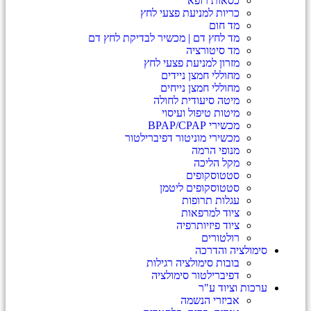
כסאות רופא
כריות למניעת פצעי לחץ
מד חום
מד לחץ דם | מכשיר לבדיקת לחץ דם
מד סיטורציה
מזרון למניעת פצעי לחץ
מחוללי חמצן ניידים
מחוללי חמצן נייחים
מיטה סיעודית לחולה
מיטות טיפול ועיסוי
מכשירי BPAP/CPAP
מכשירי מוניטור דפיברילטור
מנופי הרמה
מקל הליכה
סטטוסקופים
סטטוסקופים ליטמן
עגלות תרופות
ציוד למרפאות
ציוד פיזיותרפיה
רולטורים
סימולציה והדרכה
בובות סימולציה רגילות
דפיברילטור סימולציה
ערכות וציוד ע"ר
אביזרי הנשמה