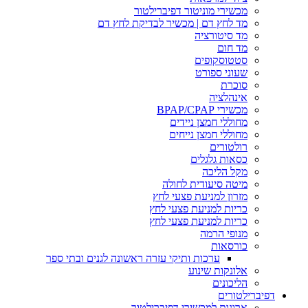
מכשירי מוניטור דפיברילטור
מד לחץ דם | מכשיר לבדיקת לחץ דם
מד סיטורציה
מד חום
סטטוסקופים
שעוני ספורט
סוכרת
אינהלציה
מכשירי BPAP/CPAP
מחוללי חמצן ניידים
מחוללי חמצן נייחים
רולטורים
כסאות גלגלים
מקל הליכה
מיטה סיעודית לחולה
מזרון למניעת פצעי לחץ
כריות למניעת פצעי לחץ
כריות למניעת פצעי לחץ
מנופי הרמה
כורסאות
ערכות ותיקי עזרה ראשונה לגנים ובתי ספר
אלונקות שינוע
הליכונים
דפיברילטורים
ארונות למכשירי דפיברילטור