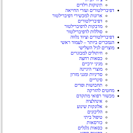
תינוקות וילדים
דפיברילטורים ועזרי החייאה
ארונות למכשירי דפיברילטור
דפיברילטורים
מדבקות לדפיברילטור
סוללות לדפיברילטור
דפיברילטורים וציוד נלווה
הנמכרים ביותר – לעמוד ראשי
מוצרים לגיל השלישי
חיתולים למבוגרים
כסאות רחצה
מגיני ירכיים
מוצרי היגיינה
סדיניות ומגני מזרון
סינריים
תחבושות ופדים
מחטים להזרקה
מכשור רפואי מתקדם
אינהלציה
אלונקות שינוע
הליכונים
טיפול ביתי
כורסאות
כסאות גלגלים