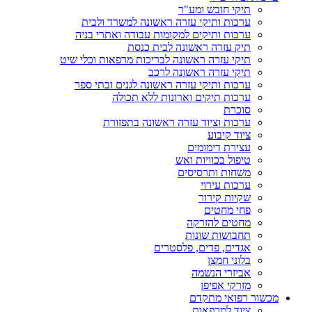
תיקי חובש ומע"ר
ערכות ותיקי עזרה ראשונה למשרד ולבית
ערכות ותיקים למקומות עבודה ואתרי בניה
תיק עזרה ראשונה לבית כנסת
תיקי עזרה ראשונה לבריכות מרפאות וכלי שיט
תיקי עזרה ראשונה לרכב
ערכות ותיקי עזרה ראשונה לגנים ובתי ספר
ערכות תיקים וארונות ללא תכולה
סוכרת
ערכות וציוד עזרה ראשונה בתפזורת
ציוד קיבוע
עצירת דימומים
טיפול בכוויות ואש
משחות ותרסיסים
ערכות עירוי
שקיות קירור
פחי מחטים
מחטים להזרקה
תחבושות שונות
אגדים, פדים, פלסטרים
בלוני חמצן
אביזרי הנשמה
מזרקי אפיפן
מכשור רפואי מתקדם
ציוד למרפאות