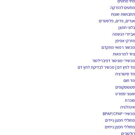
פחי מחטים
מחטים להזרקה
תחבושות שונות
אגדים, פדים, פלסטרים
בלוני חמצן
אביזרי הנשמה
מזרקי אפיפן
מכשור רפואי מתקדם
ציוד למרפאות
מכשירי מוניטור דפיברילטור
מד לחץ דם | מכשיר לבדיקת לחץ דם
מד סיטורציה
מד חום
סטטוסקופים
שעוני ספורט
סוכרת
אינהלציה
מכשירי BPAP/CPAP
מחוללי חמצן ניידים
מחוללי חמצן נייחים
רולטורים