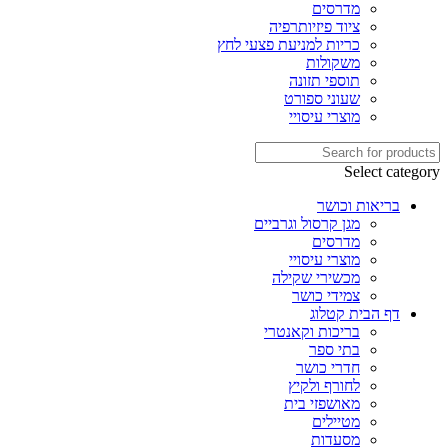
מדרסים
ציוד פיזיותרפיה
כריות למניעת פצעי לחץ
משקולות
תוספי תזונה
שעוני ספורט
מוצרי עיסויי
Select category
בריאות וכושר
מגן קרסול וגרביים
מדרסים
מוצרי עיסויי
מכשירי שקילה
צמידי כושר
דף הבית קטלוג
בריכות וקאנטרי
בתי ספר
חדרי כושר
לחורף ולקיץ
מאושפזי בית
מטיילים
מסעדות