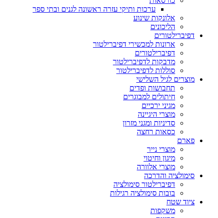
כורסאות
ערכות ותיקי עזרה ראשונה לגנים ובתי ספר
אלונקות שינוע
הליכונים
דפיברילטורים
ארונות למכשירי דפיברילטור
דפיברילטורים
מדבקות לדפיברילטור
סוללות לדפיברילטור
מוצרים לגיל השלישי
תחבושות ופדים
חיתולים למבוגרים
מגיני ירכיים
מוצרי היגיינה
סדיניות ומגני מזרון
כסאות רחצה
פארם
מוצרי נייר
מיגון וחיטוי
מוצרי אלוורה
סימולציה והדרכה
דפיברילטור סימולציה
בובות סימולציה רגילות
ציוד שטח
משקפות