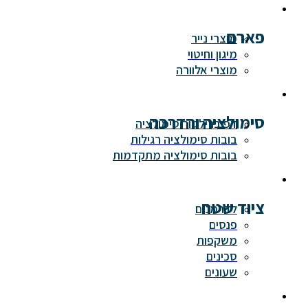
פארם
מוצרי נייר
מיגון וחיטוי
מוצרי אלוורה
סימולציה והדרכה
דפיברילטור סימולציה
בובות סימולציה רגילות
בובות סימולציה מתקדמות
ציוד שטח
לדרמנים
פנסים
משקפות
סכינים
שעונים