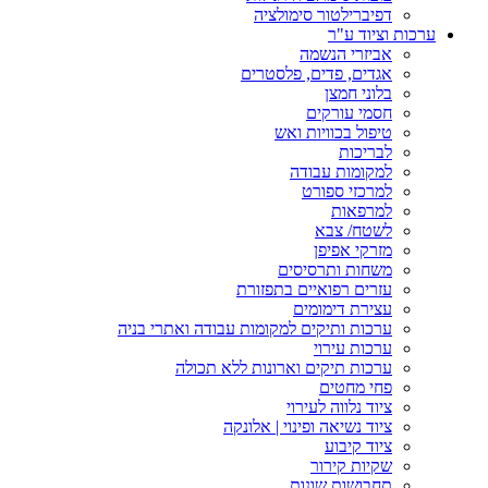
דפיברילטור סימולציה
ערכות וציוד ע"ר
אביזרי הנשמה
אגדים, פדים, פלסטרים
בלוני חמצן
חסמי עורקים
טיפול בכוויות ואש
לבריכות
למקומות עבודה
למרכזי ספורט
למרפאות
לשטח/ צבא
מזרקי אפיפן
משחות ותרסיסים
עזרים רפואיים בתפזורת
עצירת דימומים
ערכות ותיקים למקומות עבודה ואתרי בניה
ערכות עירוי
ערכות תיקים וארונות ללא תכולה
פחי מחטים
ציוד נלווה לעירוי
ציוד נשיאה ופינוי | אלונקה
ציוד קיבוע
שקיות קירור
תחבושות שונות