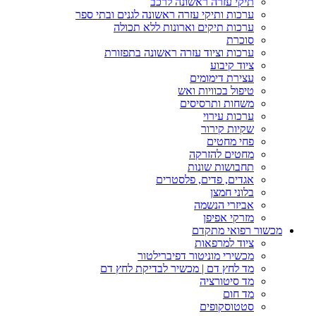
תיקי עזרה ראשונה לרכב
ערכות ותיקי עזרה ראשונה לגנים ובתי ספר
ערכות תיקים וארונות ללא תכולה
סוכרת
ערכות וציוד עזרה ראשונה בתפזורת
ציוד קיבוע
עצירת דימומים
טיפול בכוויות ואש
משחות ותרסיסים
ערכות עירוי
שקיות קירור
פחי מחטים
מחטים להזרקה
תחבושות שונות
אגדים, פדים, פלסטרים
בלוני חמצן
אביזרי הנשמה
מזרקי אפיפן
מכשור רפואי מתקדם
ציוד למרפאות
מכשירי מוניטור דפיברילטור
מד לחץ דם | מכשיר לבדיקת לחץ דם
מד סיטורציה
מד חום
סטטוסקופים