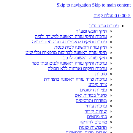
Skip to navigation
Skip to main content
₪
0.00
0
עגלת קניות
ערכות וציוד ע"ר
תיקי חובש ומע"ר
ערכות ותיקי עזרה ראשונה למשרד ולבית
ערכות ותיקים למקומות עבודה ואתרי בניה
תיק עזרה ראשונה לבית כנסת
תיקי עזרה ראשונה לבריכות מרפאות וכלי שיט
תיקי עזרה ראשונה לרכב
ערכות ותיקי עזרה ראשונה לגנים ובתי ספר
ערכות תיקים וארונות ללא תכולה
סוכרת
ערכות וציוד עזרה ראשונה בתפזורת
ציוד קיבוע
עצירת דימומים
טיפול בכוויות ואש
משחות ותרסיסים
ערכות עירוי
שקיות קירור
פחי מחטים
מחטים להזרקה
תחבושות שונות
אגדים, פדים, פלסטרים