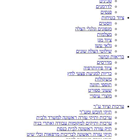
סכינים
לדרמנים
פנסים
ציוד בטיחות
ווסטים
מגפונים וגלגלי הצלה
מצלמות
ציוד מגן
גלאי עשן
שילוטי הצלה שונים
בריאות וכושר
מדרסים
ציוד פיזיותרפיה
כריות למניעת פצעי לחץ
משקולות
תוספי תזונה
שעוני ספורט
מוצרי עיסויי
ערכות וציוד ע"ר
תיקי חובש ומע"ר
ערכות ותיקי עזרה ראשונה למשרד ולבית
ערכות ותיקים למקומות עבודה ואתרי בניה
תיק עזרה ראשונה לבית כנסת
תיקי עזרה ראשונה לבריכות מרפאות וכלי שיט