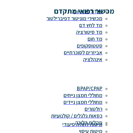
מכשור רפואי מתקדם
ציוד למרפאות
מכשירי מוניטור דפיברילטור
מד לחץ דם
מד סיטורציה
מד חום
סטטוסקופים
אביזרים לסוכרתיים
אינהלציה
BPAP/CPAP
מחוללי חמצן נייחים
מחוללי חמצן ניידים
רולטורים
כסאות גלגלים / קולנועיות
מקלות הליכה
מיטות לחולה סיעודי
מיטות עיסוי