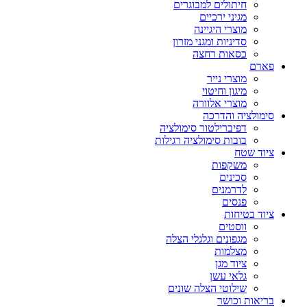
חיתולים למבוגרים
מגיני ירכיים
מוצרי היגיינה
סדיניות ומגני מזרון
כסאות רחצה
פארם
מוצרי נייר
מיגון וחיטוי
מוצרי אלוורה
סימולציה והדרכה
דפיברילטור סימולציה
בובות סימולציה רגילות
ציוד שטח
משקפות
סכינים
לדרמנים
פנסים
ציוד בטיחות
ווסטים
מגפונים וגלגלי הצלה
מצלמות
ציוד מגן
גלאי עשן
שילוטי הצלה שונים
בריאות וכושר