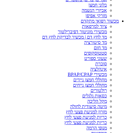
בלוני חמצן
אביזרי הנשמה
מזרקי אפיפן
מכשור רפואי מתקדם
ציוד למרפאות
מכשירי מוניטור דפיברילטור
מד לחץ דם | מכשיר לבדיקת לחץ דם
מד סיטורציה
מד חום
סטטוסקופים
שעוני ספורט
סוכרת
אינהלציה
מכשירי BPAP/CPAP
מחוללי חמצן ניידים
מחוללי חמצן נייחים
רולטורים
כסאות גלגלים
מקל הליכה
מיטה סיעודית לחולה
מזרון למניעת פצעי לחץ
כריות למניעת פצעי לחץ
כריות למניעת פצעי לחץ
מנופי הרמה