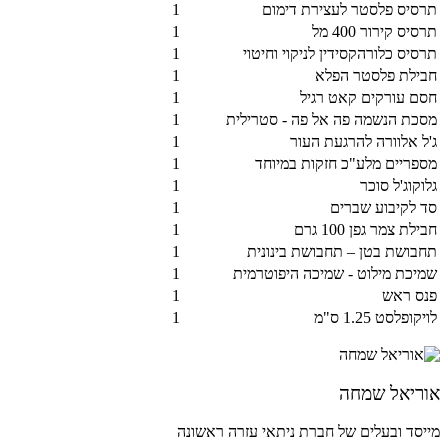
תרסיס פלסטר לעצירת דימום
1
תרסיס קירור 400 מל
1
תרסיס כלורהקסידין לניקוי וחיטוי
1
חבילת פלסטר הפלא
1
חסם עורקים קאט רגיל
1
מסכת הנשמה פה אל פה - סטרילית
1
ג'ל אלוורה להרגעת העור
1
מספריים מלע"כ חזקות במיוחד
1
גלוקוג'ל סוכר
1
סד לקיבוע שברים
1
חבילת צמר גפן 100 גרם
1
תחבושת בטן – תחבושת בינונית
1
שמיכת מילוט - שמיכה היפוטרמית
1
פנס ראש
1
לויקופלסט 1.25 ס"מ
1
אוריאל שמחה
מייסד ובעלים של חברת ניתאי עזרה ראשונה