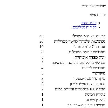
מוצרים איכותיים
שירות אישי
פרטי מוצר
לקוחות ממליצים
פד גזה 7.5 ס"מ סטרילי
40
ספונג'טות אלכוהול לחיטוי סטריליות
20
אגד גזה 7 ס"מ סטרילי
10
תחבושת אישית סטרילית
8
זוגות כפפות איכותיות
8
משולש בד לקיבוע וחבישה - עם סיכה
5
תחבושת לכוויות
4
מיקרופור
3
מיקרופור עם דיספנסר
3
חסם עורקים גומי/סיליקון
2
חבילת 100 פלסטרים עמידים במים
2
פולידין תמיסה
1
פולידין משחה
1
תרסיס נגד כוויות – ברן קר
1