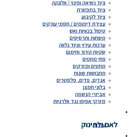
ציוד נשיאה ופינוי | אלונקה
ציוד בתפזורת
ציוד לקיבוע
עצירת דימומים / חסמי עורקים
טיפול בכוויות ואש
משחות ותרסיסים
ערכות עירוי וציוד נלווה
שקיות קירור וחימום
פחי מחטים
מחטים ומזרקים
תחבושות שונות
אגדים, פדים, פלסטרים
בלוני חמצן
אביזרי הנשמה
מזרקי אפיפן נגד אלרגיות
לאם ולתינוק
עגלות