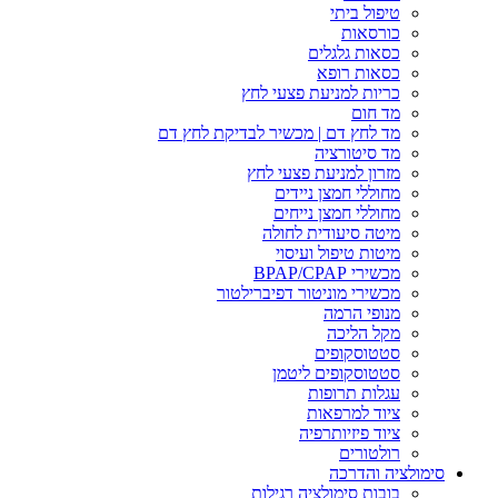
טיפול ביתי
כורסאות
כסאות גלגלים
כסאות רופא
כריות למניעת פצעי לחץ
מד חום
מד לחץ דם | מכשיר לבדיקת לחץ דם
מד סיטורציה
מזרון למניעת פצעי לחץ
מחוללי חמצן ניידים
מחוללי חמצן נייחים
מיטה סיעודית לחולה
מיטות טיפול ועיסוי
מכשירי BPAP/CPAP
מכשירי מוניטור דפיברילטור
מנופי הרמה
מקל הליכה
סטטוסקופים
סטטוסקופים ליטמן
עגלות תרופות
ציוד למרפאות
ציוד פיזיותרפיה
רולטורים
סימולציה והדרכה
בובות סימולציה רגילות