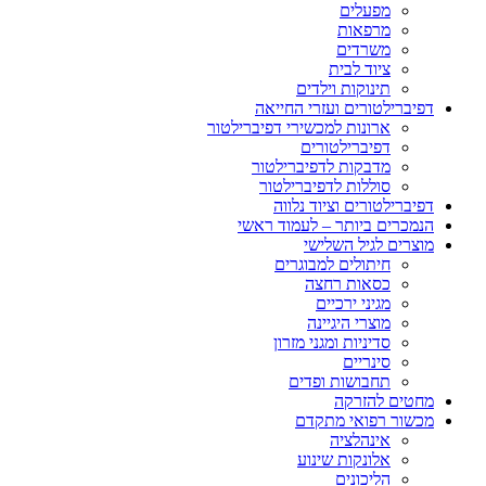
מפעלים
מרפאות
משרדים
ציוד לבית
תינוקות וילדים
דפיברילטורים ועזרי החייאה
ארונות למכשירי דפיברילטור
דפיברילטורים
מדבקות לדפיברילטור
סוללות לדפיברילטור
דפיברילטורים וציוד נלווה
הנמכרים ביותר – לעמוד ראשי
מוצרים לגיל השלישי
חיתולים למבוגרים
כסאות רחצה
מגיני ירכיים
מוצרי היגיינה
סדיניות ומגני מזרון
סינריים
תחבושות ופדים
מחטים להזרקה
מכשור רפואי מתקדם
אינהלציה
אלונקות שינוע
הליכונים