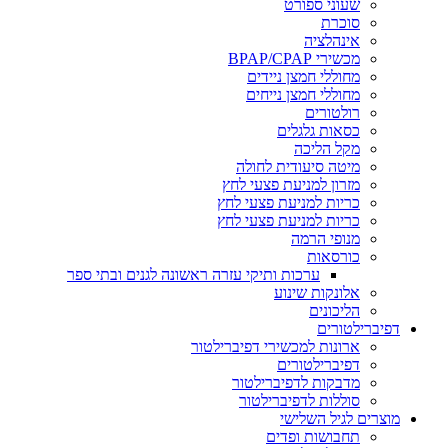
שעוני ספורט
סוכרת
אינהלציה
מכשירי BPAP/CPAP
מחוללי חמצן ניידים
מחוללי חמצן נייחים
רולטורים
כסאות גלגלים
מקל הליכה
מיטה סיעודית לחולה
מזרון למניעת פצעי לחץ
כריות למניעת פצעי לחץ
כריות למניעת פצעי לחץ
מנופי הרמה
כורסאות
ערכות ותיקי עזרה ראשונה לגנים ובתי ספר
אלונקות שינוע
הליכונים
דפיברילטורים
ארונות למכשירי דפיברילטור
דפיברילטורים
מדבקות לדפיברילטור
סוללות לדפיברילטור
מוצרים לגיל השלישי
תחבושות ופדים