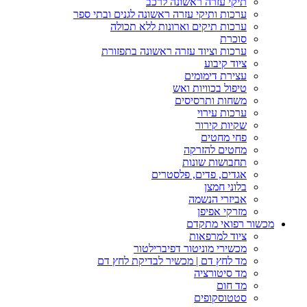
תיקי עזרה ראשונה לרכב
ערכות ותיקי עזרה ראשונה לגנים ובתי ספר
ערכות תיקים וארונות ללא תכולה
סוכרת
ערכות וציוד עזרה ראשונה בתפזורת
ציוד קיבוע
עצירת דימומים
טיפול בכוויות ואש
משחות ותרסיסים
ערכות עירוי
שקיות קירור
פחי מחטים
מחטים להזרקה
תחבושות שונות
אגדים, פדים, פלסטרים
בלוני חמצן
אביזרי הנשמה
מזרקי אפיפן
מכשור רפואי מתקדם
ציוד למרפאות
מכשירי מוניטור דפיברילטור
מד לחץ דם | מכשיר לבדיקת לחץ דם
מד סיטורציה
מד חום
סטטוסקופים