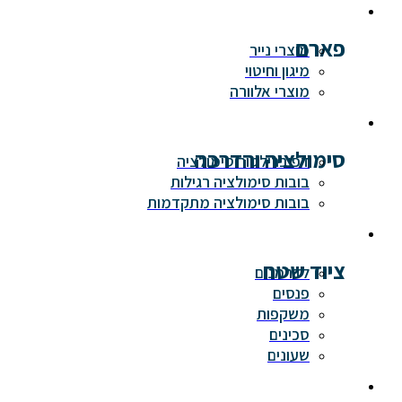
פארם
מוצרי נייר
מיגון וחיטוי
מוצרי אלוורה
סימולציה והדרכה
דפיברילטור סימולציה
בובות סימולציה רגילות
בובות סימולציה מתקדמות
ציוד שטח
לדרמנים
פנסים
משקפות
סכינים
שעונים