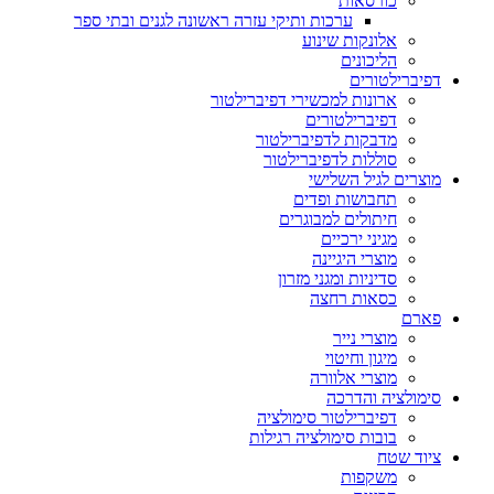
כורסאות
ערכות ותיקי עזרה ראשונה לגנים ובתי ספר
אלונקות שינוע
הליכונים
דפיברילטורים
ארונות למכשירי דפיברילטור
דפיברילטורים
מדבקות לדפיברילטור
סוללות לדפיברילטור
מוצרים לגיל השלישי
תחבושות ופדים
חיתולים למבוגרים
מגיני ירכיים
מוצרי היגיינה
סדיניות ומגני מזרון
כסאות רחצה
פארם
מוצרי נייר
מיגון וחיטוי
מוצרי אלוורה
סימולציה והדרכה
דפיברילטור סימולציה
בובות סימולציה רגילות
ציוד שטח
משקפות