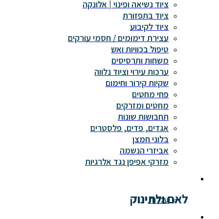
ציוד נשיאה ופינוי | אלונקה
ציוד בתפזורת
ציוד לקיבוע
עצירת דימומים / חסמי עורקים
טיפול בכוויות ואש
משחות ותרסיסים
ערכות עירוי וציוד נלווה
שקיות קירור וחימום
פחי מחטים
מחטים ומזרקים
תחבושות שונות
אגדים, פדים, פלסטרים
בלוני חמצן
אביזרי הנשמה
מזרקי אפיפן נגד אלרגיות
לאם ולתינוק
עגלות