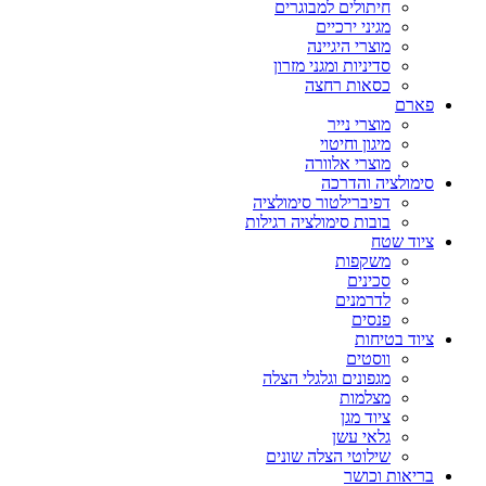
חיתולים למבוגרים
מגיני ירכיים
מוצרי היגיינה
סדיניות ומגני מזרון
כסאות רחצה
פארם
מוצרי נייר
מיגון וחיטוי
מוצרי אלוורה
סימולציה והדרכה
דפיברילטור סימולציה
בובות סימולציה רגילות
ציוד שטח
משקפות
סכינים
לדרמנים
פנסים
ציוד בטיחות
ווסטים
מגפונים וגלגלי הצלה
מצלמות
ציוד מגן
גלאי עשן
שילוטי הצלה שונים
בריאות וכושר