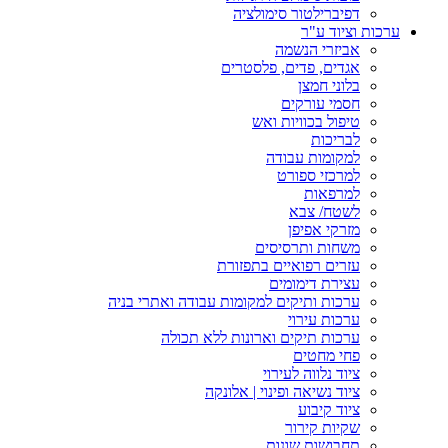
דפיברילטור סימולציה
ערכות וציוד ע"ר
אביזרי הנשמה
אגדים, פדים, פלסטרים
בלוני חמצן
חסמי עורקים
טיפול בכוויות ואש
לבריכות
למקומות עבודה
למרכזי ספורט
למרפאות
לשטח/ צבא
מזרקי אפיפן
משחות ותרסיסים
עזרים רפואיים בתפזורת
עצירת דימומים
ערכות ותיקים למקומות עבודה ואתרי בניה
ערכות עירוי
ערכות תיקים וארונות ללא תכולה
פחי מחטים
ציוד נלווה לעירוי
ציוד נשיאה ופינוי | אלונקה
ציוד קיבוע
שקיות קירור
תחבושות שונות