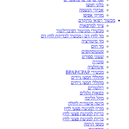
בלוני חמצן
אביזרי הנשמה
מזרקי אפיפן
מכשור רפואי מתקדם
ציוד למרפאות
מכשירי מוניטור דפיברילטור
מד לחץ דם | מכשיר לבדיקת לחץ דם
מד סיטורציה
מד חום
סטטוסקופים
שעוני ספורט
סוכרת
אינהלציה
מכשירי BPAP/CPAP
מחוללי חמצן ניידים
מחוללי חמצן נייחים
רולטורים
כסאות גלגלים
מקל הליכה
מיטה סיעודית לחולה
מזרון למניעת פצעי לחץ
כריות למניעת פצעי לחץ
כריות למניעת פצעי לחץ
מנופי הרמה