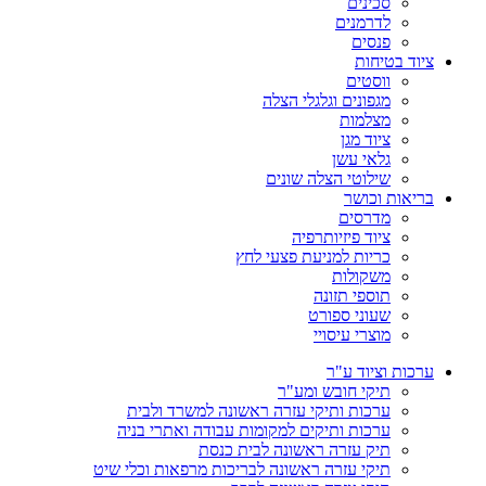
סכינים
לדרמנים
פנסים
ציוד בטיחות
ווסטים
מגפונים וגלגלי הצלה
מצלמות
ציוד מגן
גלאי עשן
שילוטי הצלה שונים
בריאות וכושר
מדרסים
ציוד פיזיותרפיה
כריות למניעת פצעי לחץ
משקולות
תוספי תזונה
שעוני ספורט
מוצרי עיסויי
ערכות וציוד ע"ר
תיקי חובש ומע"ר
ערכות ותיקי עזרה ראשונה למשרד ולבית
ערכות ותיקים למקומות עבודה ואתרי בניה
תיק עזרה ראשונה לבית כנסת
תיקי עזרה ראשונה לבריכות מרפאות וכלי שיט