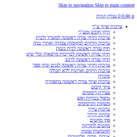
Skip to navigation
Skip to main content
₪
0.00
0
עגלת קניות
ערכות וציוד ע"ר
תיקי חובש ומע"ר
ערכות ותיקי עזרה ראשונה למשרד ולבית
ערכות ותיקים למקומות עבודה ואתרי בניה
תיק עזרה ראשונה לבית כנסת
תיקי עזרה ראשונה לבריכות מרפאות וכלי שיט
תיקי עזרה ראשונה לרכב
ערכות ותיקי עזרה ראשונה לגנים ובתי ספר
ערכות תיקים וארונות ללא תכולה
סוכרת
ערכות וציוד עזרה ראשונה בתפזורת
ציוד קיבוע
עצירת דימומים
טיפול בכוויות ואש
משחות ותרסיסים
ערכות עירוי
שקיות קירור
פחי מחטים
מחטים להזרקה
תחבושות שונות
אגדים, פדים, פלסטרים