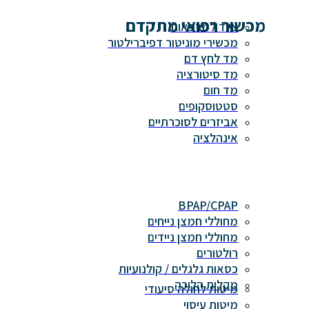
מכשור רפואי מתקדם
ציוד למרפאות
מכשירי מוניטור דפיברילטור
מד לחץ דם
מד סיטורציה
מד חום
סטטוסקופים
אביזרים לסוכרתיים
אינהלציה
BPAP/CPAP
מחוללי חמצן נייחים
מחוללי חמצן ניידים
רולטורים
כסאות גלגלים / קולנועיות
מקלות הליכה
מיטות לחולה סיעודי
מיטות עיסוי