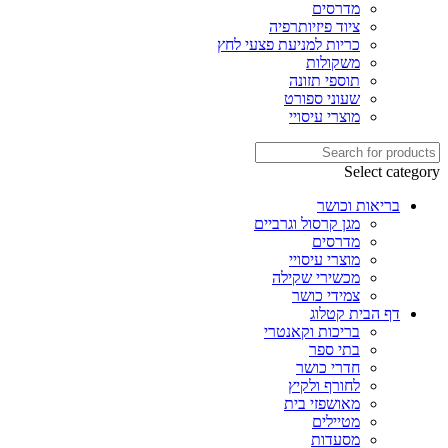
מדרסים
ציוד פיזיותרפיה
כריות למניעת פצעי לחץ
משקולות
תוספי תזונה
שעוני ספורט
מוצרי עיסויי
Select category
בריאות וכושר
מגן קרסול וגרביים
מדרסים
מוצרי עיסויי
מכשירי שקילה
צמידי כושר
דף הבית קטלוג
בריכות וקאנטרי
בתי ספר
חדרי כושר
לחורף ולקיץ
מאושפזי בית
מטיילים
מסעדות