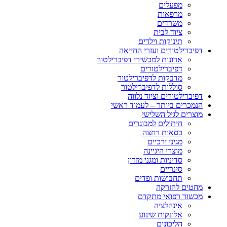
מפעלים
מרפאות
משרדים
ציוד לבית
תינוקות וילדים
דפיברילטורים ועזרי החייאה
ארונות למכשירי דפיברילטור
דפיברילטורים
מדבקות לדפיברילטור
סוללות לדפיברילטור
דפיברילטורים וציוד נלווה
הנמכרים ביותר – לעמוד ראשי
מוצרים לגיל השלישי
חיתולים למבוגרים
כסאות רחצה
מגיני ירכיים
מוצרי היגיינה
סדיניות ומגני מזרון
סינריים
תחבושות ופדים
מחטים להזרקה
מכשור רפואי מתקדם
אינהלציה
אלונקות שינוע
הליכונים