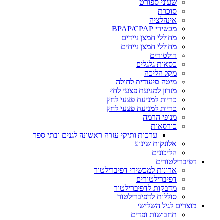
שעוני ספורט
סוכרת
אינהלציה
מכשירי BPAP/CPAP
מחוללי חמצן ניידים
מחוללי חמצן נייחים
רולטורים
כסאות גלגלים
מקל הליכה
מיטה סיעודית לחולה
מזרון למניעת פצעי לחץ
כריות למניעת פצעי לחץ
כריות למניעת פצעי לחץ
מנופי הרמה
כורסאות
ערכות ותיקי עזרה ראשונה לגנים ובתי ספר
אלונקות שינוע
הליכונים
דפיברילטורים
ארונות למכשירי דפיברילטור
דפיברילטורים
מדבקות לדפיברילטור
סוללות לדפיברילטור
מוצרים לגיל השלישי
תחבושות ופדים