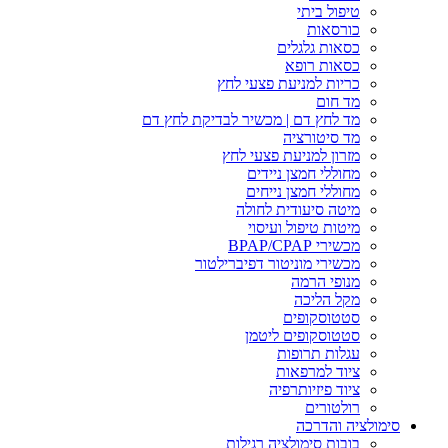
טיפול ביתי
כורסאות
כסאות גלגלים
כסאות רופא
כריות למניעת פצעי לחץ
מד חום
מד לחץ דם | מכשיר לבדיקת לחץ דם
מד סיטורציה
מזרון למניעת פצעי לחץ
מחוללי חמצן ניידים
מחוללי חמצן נייחים
מיטה סיעודית לחולה
מיטות טיפול ועיסוי
מכשירי BPAP/CPAP
מכשירי מוניטור דפיברילטור
מנופי הרמה
מקל הליכה
סטטוסקופים
סטטוסקופים ליטמן
עגלות תרופות
ציוד למרפאות
ציוד פיזיותרפיה
רולטורים
סימולציה והדרכה
בובות סימולציה רגילות