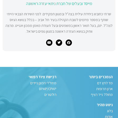
מייסד ובעלים של חברת ניתאי עזרה ראשונה
שרתי כחובש ביחידת עילית בצה"ל ובמגוון תפקידים. לפני השירות הצבאי הייתי
שותף במספר מיזמים לטובת הקהילה בעיר תל אביב – בכלל בנושא הגיוס
לצה"ל. יזם, בעל תואר ראשון במשפטים ובעל תעודת מאמן ממכון ויגנייט. מרצה
וותיק בנושא העזרה ראשונה במגוון גופים בישראל.
הנמכרים ביותר
רכישת ציוד רפואי
מד לחץ דם
מחוללי חמצן ניידים
ארון תרופות
BPAP/CPAP
מחולל נייד רציף
רולטורים
ניווט מהיר
בלוג
אודות