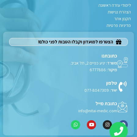
לימודי עזרה ראשונה
הצהרת נגישות
תקנון אתר
מדיניות פרטיות
הצטרפו למועדון וקבלו הטבות לפני כולם!
כתובתנו
משרד:
יגיע כפיים 2, תל אביב.
מיקוד:
6777886
טלפון
יאיר:
077-8047309
כתובת מייל
info@nitai-medic.com