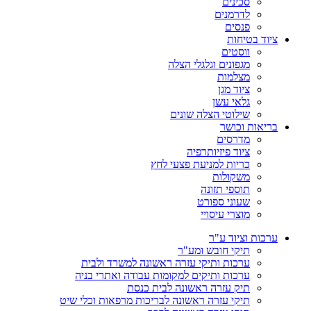
סכינים
לדרמנים
פנסים
ציוד בטיחות
ווסטים
מגפונים וגלגלי הצלה
מצלמות
ציוד מגן
גלאי עשן
שילוטי הצלה שונים
בריאות וכושר
מדרסים
ציוד פיזיותרפיה
כריות למניעת פצעי לחץ
משקולות
תוספי תזונה
שעוני ספורט
מוצרי עיסויי
ערכות וציוד ע"ר
תיקי חובש ומע"ר
ערכות ותיקי עזרה ראשונה למשרד ולבית
ערכות ותיקים למקומות עבודה ואתרי בניה
תיק עזרה ראשונה לבית כנסת
תיקי עזרה ראשונה לבריכות מרפאות וכלי שיט