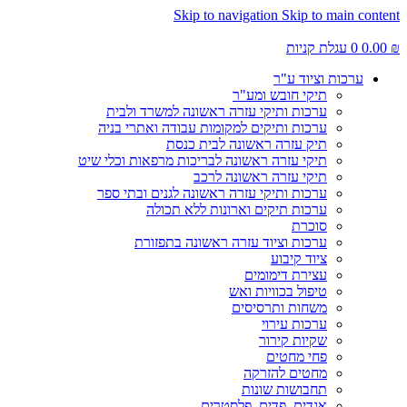
Skip to navigation
Skip to main content
₪
0.00
0
עגלת קניות
ערכות וציוד ע"ר
תיקי חובש ומע"ר
ערכות ותיקי עזרה ראשונה למשרד ולבית
ערכות ותיקים למקומות עבודה ואתרי בניה
תיק עזרה ראשונה לבית כנסת
תיקי עזרה ראשונה לבריכות מרפאות וכלי שיט
תיקי עזרה ראשונה לרכב
ערכות ותיקי עזרה ראשונה לגנים ובתי ספר
ערכות תיקים וארונות ללא תכולה
סוכרת
ערכות וציוד עזרה ראשונה בתפזורת
ציוד קיבוע
עצירת דימומים
טיפול בכוויות ואש
משחות ותרסיסים
ערכות עירוי
שקיות קירור
פחי מחטים
מחטים להזרקה
תחבושות שונות
אגדים, פדים, פלסטרים