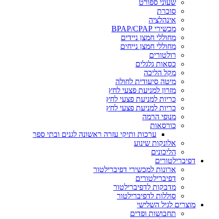
שעוני ספורט
סוכרת
אינהלציה
מכשירי BPAP/CPAP
מחוללי חמצן ניידים
מחוללי חמצן נייחים
רולטורים
כסאות גלגלים
מקל הליכה
מיטה סיעודית לחולה
מזרון למניעת פצעי לחץ
כריות למניעת פצעי לחץ
כריות למניעת פצעי לחץ
מנופי הרמה
כורסאות
ערכות ותיקי עזרה ראשונה לגנים ובתי ספר
אלונקות שינוע
הליכונים
דפיברילטורים
ארונות למכשירי דפיברילטור
דפיברילטורים
מדבקות לדפיברילטור
סוללות לדפיברילטור
מוצרים לגיל השלישי
תחבושות ופדים