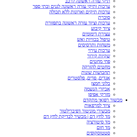
תיקי עזרה ראשונה לרכב
ערכות ותיקי עזרה ראשונה לגנים ובתי ספר
ערכות תיקים וארונות ללא תכולה
סוכרת
ערכות וציוד עזרה ראשונה בתפזורת
ציוד קיבוע
עצירת דימומים
טיפול בכוויות ואש
משחות ותרסיסים
ערכות עירוי
שקיות קירור
פחי מחטים
מחטים להזרקה
תחבושות שונות
אגדים, פדים, פלסטרים
בלוני חמצן
אביזרי הנשמה
מזרקי אפיפן
מכשור רפואי מתקדם
ציוד למרפאות
מכשירי מוניטור דפיברילטור
מד לחץ דם | מכשיר לבדיקת לחץ דם
מד סיטורציה
מד חום
סטטוסקופים