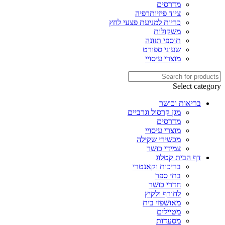
מדרסים
ציוד פיזיותרפיה
כריות למניעת פצעי לחץ
משקולות
תוספי תזונה
שעוני ספורט
מוצרי עיסויי
Select category
בריאות וכושר
מגן קרסול וגרביים
מדרסים
מוצרי עיסויי
מכשירי שקילה
צמידי כושר
דף הבית קטלוג
בריכות וקאנטרי
בתי ספר
חדרי כושר
לחורף ולקיץ
מאושפזי בית
מטיילים
מסעדות