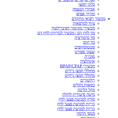
בלוני חמצן
אביזרי הנשמה
מזרקי אפיפן
מכשור רפואי מתקדם
ציוד למרפאות
מכשירי מוניטור דפיברילטור
מד לחץ דם | מכשיר לבדיקת לחץ דם
מד סיטורציה
מד חום
סטטוסקופים
שעוני ספורט
סוכרת
אינהלציה
מכשירי BPAP/CPAP
מחוללי חמצן ניידים
מחוללי חמצן נייחים
רולטורים
כסאות גלגלים
מקל הליכה
מיטה סיעודית לחולה
מזרון למניעת פצעי לחץ
כריות למניעת פצעי לחץ
כריות למניעת פצעי לחץ
מנופי הרמה