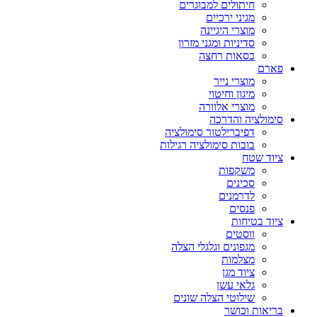
חיתולים למבוגרים
מגיני ירכיים
מוצרי היגיינה
סדיניות ומגני מזרון
כסאות רחצה
פארם
מוצרי נייר
מיגון וחיטוי
מוצרי אלוורה
סימולציה והדרכה
דפיברילטור סימולציה
בובות סימולציה רגילות
ציוד שטח
משקפות
סכינים
לדרמנים
פנסים
ציוד בטיחות
ווסטים
מגפונים וגלגלי הצלה
מצלמות
ציוד מגן
גלאי עשן
שילוטי הצלה שונים
בריאות וכושר