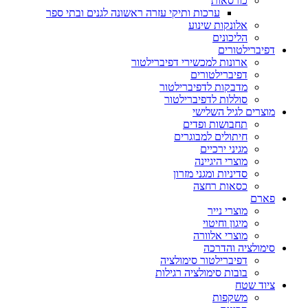
כורסאות
ערכות ותיקי עזרה ראשונה לגנים ובתי ספר
אלונקות שינוע
הליכונים
דפיברילטורים
ארונות למכשירי דפיברילטור
דפיברילטורים
מדבקות לדפיברילטור
סוללות לדפיברילטור
מוצרים לגיל השלישי
תחבושות ופדים
חיתולים למבוגרים
מגיני ירכיים
מוצרי היגיינה
סדיניות ומגני מזרון
כסאות רחצה
פארם
מוצרי נייר
מיגון וחיטוי
מוצרי אלוורה
סימולציה והדרכה
דפיברילטור סימולציה
בובות סימולציה רגילות
ציוד שטח
משקפות