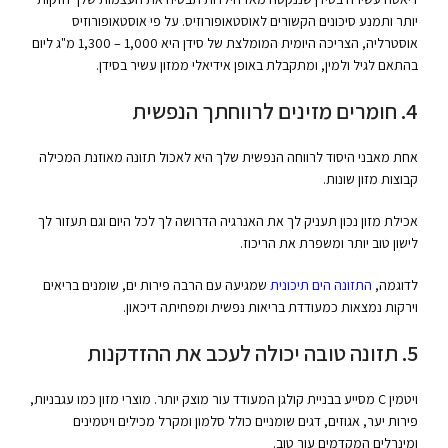
יותר ותמנע סיכונים הקשורים לאוסטאופורוזיס. על פי אוסטאופורוזיס
אוסטרליה, הצריכה היומית המומלצת של סידן היא 1,000 – 1,300 מ"ג ליום
בהתאם לגיל ולמין, ומתקבלת באופן אידיאלי ממזון עשיר בסידן.
4. חומרים מזינים לרווחתך הנפשית
אחת מאבני היסוד לרווחה הנפשית שלך היא לאכול תזונה מאוזנת המכילה
קבוצות מזון שונות.
אכילת מזון נכון תעניק לך את האנרגיה הדרושה לך לכל היום וגם תעזור לך
לישון טוב יותר ומשפרת את הריכוז.
לדוגמה,
התזונה הים תיכונית
שמגיעה עם הרבה פירות ים, שומנים בריאים
וירקות נמצאות כמעודדת בריאות נפשית ומפחיתה דיכאון.
5. תזונה טובה יכולה לעכב את ההזדקנות
ויטמין C מסייע בבניית קולגן המעודד עור מוצק יותר. מוצרי מזון כמו עגבניות,
פירות יער, אגוזים, דגים שומניים כולל סלמון ומקרל מכילים ויטמינים
ומינרלים המקדמים עור טוב.