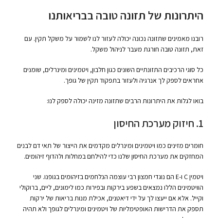
היתרונות של תזונה טובה בבריאותנו
רובנו מאמינים שתזונה נכונה יכולה לעזור לנו לשמור על משקל תקין. עם
זאת, תזונה טובה חורגת מעבר לניהול משקל.
כל סוגי הרכיבים התזונתיים השונים כגון חלבון, ויטמינים ומינרלים, שומנים
אחראים לספק לך אנרגיה ולעזור בתפקוד תקין של גופך.
בואו לגלות את היתרונות הרבים שתזונה מזינה יכולה לספק לנו:
1. חיזוק מערכת החיסון
חומרים מזינים כמו ויטמינים ומינרלים מקדמים את הייצור של תאי דם לבנים
המחזקים את מערכת החיסון שלנו כדי להילחם במחלות ולהדוף זיהומים.
ויטמין C ו-E הם נוגדי חמצון רבי עוצמה הנלחמים בזיהומים בגופנו. שני
הוויטמינים הללו נמצאים בשפע בירקות ובפירות כמו לימונים, ליים, ברוקולי
וקייל. אלא אם ייעצו לך על ידי דיאטנים, אכילת מנות בריאות של ירקות
תספק את הדרישות האופטימליות של ויטמינים ומינרלים לגופך ולא תהיה