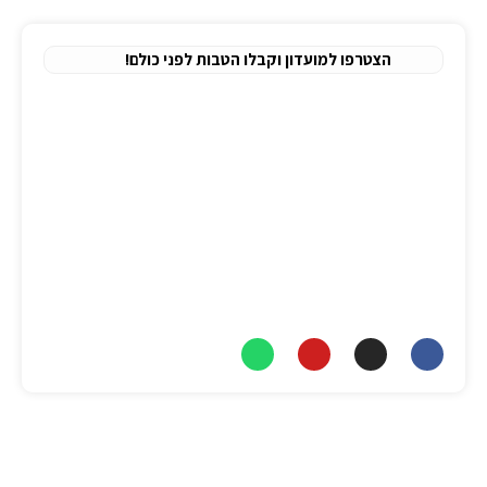
מדיניות פרטיות
הצטרפו למועדון וקבלו הטבות לפני כולם!
כתובתנו
משרד:
יגיע כפיים 2, תל אביב.
מיקוד:
6777886
טלפון
יאיר:
077-8047309
כתובת מייל
info@nitai-medic.com