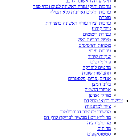
תיקי עזרה ראשונה לרכב
ערכות ותיקי עזרה ראשונה לגנים ובתי ספר
ערכות תיקים וארונות ללא תכולה
סוכרת
ערכות וציוד עזרה ראשונה בתפזורת
ציוד קיבוע
עצירת דימומים
טיפול בכוויות ואש
משחות ותרסיסים
ערכות עירוי
שקיות קירור
פחי מחטים
מחטים להזרקה
תחבושות שונות
אגדים, פדים, פלסטרים
בלוני חמצן
אביזרי הנשמה
מזרקי אפיפן
מכשור רפואי מתקדם
ציוד למרפאות
מכשירי מוניטור דפיברילטור
מד לחץ דם | מכשיר לבדיקת לחץ דם
מד סיטורציה
מד חום
סטטוסקופים