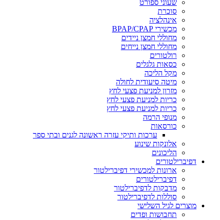
שעוני ספורט
סוכרת
אינהלציה
מכשירי BPAP/CPAP
מחוללי חמצן ניידים
מחוללי חמצן נייחים
רולטורים
כסאות גלגלים
מקל הליכה
מיטה סיעודית לחולה
מזרון למניעת פצעי לחץ
כריות למניעת פצעי לחץ
כריות למניעת פצעי לחץ
מנופי הרמה
כורסאות
ערכות ותיקי עזרה ראשונה לגנים ובתי ספר
אלונקות שינוע
הליכונים
דפיברילטורים
ארונות למכשירי דפיברילטור
דפיברילטורים
מדבקות לדפיברילטור
סוללות לדפיברילטור
מוצרים לגיל השלישי
תחבושות ופדים