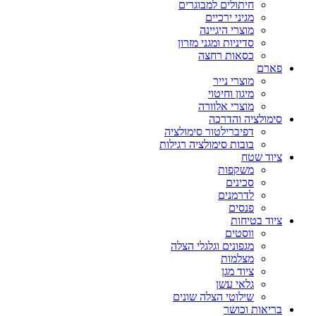
חיתולים למבוגרים
מגיני ירכיים
מוצרי היגיינה
סדיניות ומגני מזרון
כסאות רחצה
פארם
מוצרי נייר
מיגון וחיטוי
מוצרי אלוורה
סימולציה והדרכה
דפיברילטור סימולציה
בובות סימולציה רגילות
ציוד שטח
משקפות
סכינים
לדרמנים
פנסים
ציוד בטיחות
ווסטים
מגפונים וגלגלי הצלה
מצלמות
ציוד מגן
גלאי עשן
שילוטי הצלה שונים
בריאות וכושר