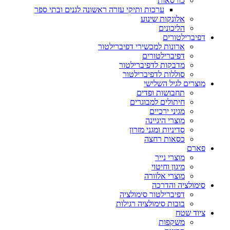
כורסאות
ערכות ותיקי עזרה ראשונה לגנים ובתי ספר
אלונקות שינוע
הליכונים
דפיברילטורים
ארונות למכשירי דפיברילטור
דפיברילטורים
מדבקות לדפיברילטור
סוללות לדפיברילטור
מוצרים לגיל השלישי
תחבושות ופדים
חיתולים למבוגרים
מגיני ירכיים
מוצרי היגיינה
סדיניות ומגני מזרון
כסאות רחצה
פארם
מוצרי נייר
מיגון וחיטוי
מוצרי אלוורה
סימולציה והדרכה
דפיברילטור סימולציה
בובות סימולציה רגילות
ציוד שטח
משקפות