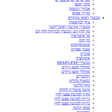
בלוני חמצן
אביזרי הנשמה
מזרקי אפיפן
מכשור רפואי מתקדם
ציוד למרפאות
מכשירי מוניטור דפיברילטור
מד לחץ דם | מכשיר לבדיקת לחץ דם
מד סיטורציה
מד חום
סטטוסקופים
שעוני ספורט
סוכרת
אינהלציה
מכשירי BPAP/CPAP
מחוללי חמצן ניידים
מחוללי חמצן נייחים
רולטורים
כסאות גלגלים
מקל הליכה
מיטה סיעודית לחולה
מזרון למניעת פצעי לחץ
כריות למניעת פצעי לחץ
כריות למניעת פצעי לחץ
מנופי הרמה