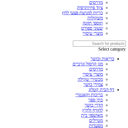
מדרסים
ציוד פיזיותרפיה
כריות למניעת פצעי לחץ
משקולות
תוספי תזונה
שעוני ספורט
מוצרי עיסויי
Select category
בריאות וכושר
מגן קרסול וגרביים
מדרסים
מוצרי עיסויי
מכשירי שקילה
צמידי כושר
דף הבית קטלוג
בריכות וקאנטרי
בתי ספר
חדרי כושר
לחורף ולקיץ
מאושפזי בית
מטיילים
מסעדות