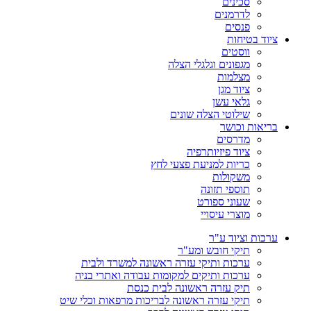
סכינים
לדרמנים
פנסים
ציוד בטיחות
ווסטים
מגפונים וגלגלי הצלה
מצלמות
ציוד מגן
גלאי עשן
שילוטי הצלה שונים
בריאות וכושר
מדרסים
ציוד פיזיותרפיה
כריות למניעת פצעי לחץ
משקולות
תוספי תזונה
שעוני ספורט
מוצרי עיסויי
ערכות וציוד ע"ר
תיקי חובש ומע"ר
ערכות ותיקי עזרה ראשונה למשרד ולבית
ערכות ותיקים למקומות עבודה ואתרי בניה
תיק עזרה ראשונה לבית כנסת
תיקי עזרה ראשונה לבריכות מרפאות וכלי שיט