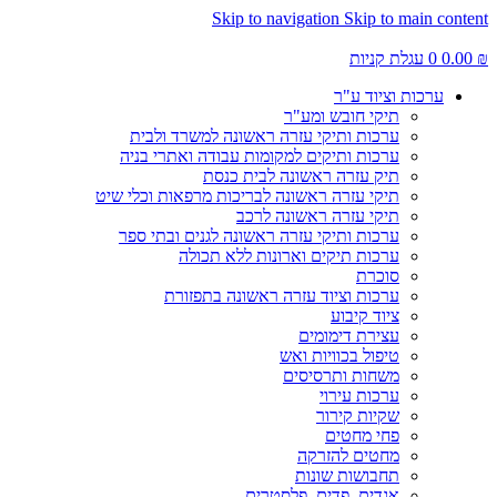
Skip to navigation
Skip to main content
₪
0.00
0
עגלת קניות
ערכות וציוד ע"ר
תיקי חובש ומע"ר
ערכות ותיקי עזרה ראשונה למשרד ולבית
ערכות ותיקים למקומות עבודה ואתרי בניה
תיק עזרה ראשונה לבית כנסת
תיקי עזרה ראשונה לבריכות מרפאות וכלי שיט
תיקי עזרה ראשונה לרכב
ערכות ותיקי עזרה ראשונה לגנים ובתי ספר
ערכות תיקים וארונות ללא תכולה
סוכרת
ערכות וציוד עזרה ראשונה בתפזורת
ציוד קיבוע
עצירת דימומים
טיפול בכוויות ואש
משחות ותרסיסים
ערכות עירוי
שקיות קירור
פחי מחטים
מחטים להזרקה
תחבושות שונות
אגדים, פדים, פלסטרים