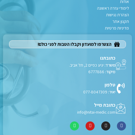
אודות
לימודי עזרה ראשונה
הצהרת נגישות
תקנון אתר
מדיניות פרטיות
הצטרפו למועדון וקבלו הטבות לפני כולם!
כתובתנו
משרד:
יגיע כפיים 2, תל אביב.
מיקוד:
6777886
טלפון
יאיר:
077-8047309
כתובת מייל
info@nitai-medic.com