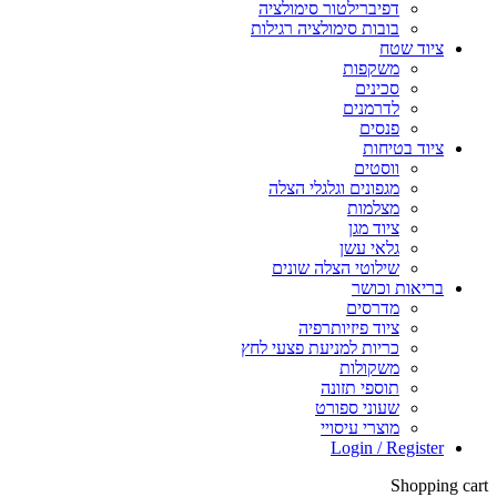
דפיברילטור סימולציה
בובות סימולציה רגילות
ציוד שטח
משקפות
סכינים
לדרמנים
פנסים
ציוד בטיחות
ווסטים
מגפונים וגלגלי הצלה
מצלמות
ציוד מגן
גלאי עשן
שילוטי הצלה שונים
בריאות וכושר
מדרסים
ציוד פיזיותרפיה
כריות למניעת פצעי לחץ
משקולות
תוספי תזונה
שעוני ספורט
מוצרי עיסויי
Login / Register
Shopping cart