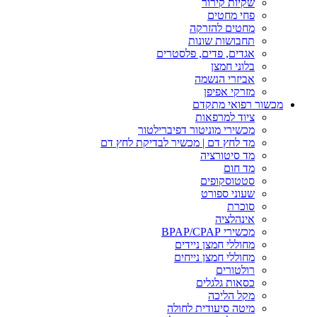
שקיות קירור
פחי מחטים
מחטים להזרקה
תחבושות שונות
אגדים, פדים, פלסטרים
בלוני חמצן
אביזרי הנשמה
מזרקי אפיפן
מכשור רפואי מתקדם
ציוד למרפאות
מכשירי מוניטור דפיברילטור
מד לחץ דם | מכשיר לבדיקת לחץ דם
מד סיטורציה
מד חום
סטטוסקופים
שעוני ספורט
סוכרת
אינהלציה
מכשירי BPAP/CPAP
מחוללי חמצן ניידים
מחוללי חמצן נייחים
רולטורים
כסאות גלגלים
מקל הליכה
מיטה סיעודית לחולה