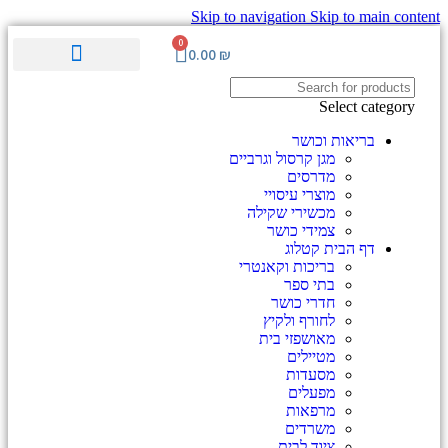
Skip to navigation
Skip to main content
0
0.00
₪
ערכות וציוד ע"ר
סימולציה והדרכה
מוצרים לגיל השלישי
מכשור רפואי מתקדם
Select category
בריאות וכושר
מגן קרסול וגרביים
מדרסים
מוצרי עיסויי
מכשירי שקילה
צמידי כושר
דף הבית קטלוג
בריכות וקאנטרי
בתי ספר
חדרי כושר
לחורף ולקיץ
מאושפזי בית
מטיילים
מסעדות
מפעלים
מרפאות
משרדים
ציוד לבית