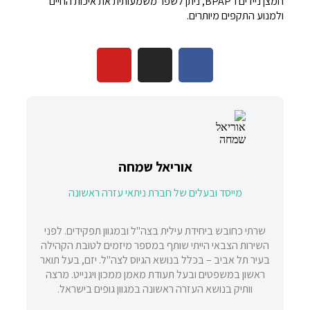
חמצן ניידים ו־BPAP, ניתן לשפר משמעותית את איכות החיים
ולמנוע התקפים מיותרים.
אוריאל שמחה
מייסד ובעלים של חברת ניתאי עזרה ראשונה
שרתי כחובש ביחידת עילית בצה"ל ובמגוון תפקידים. לפני
השירות הצבאי הייתי שותף במספר מיזמים לטובת הקהילה
בעיר תל אביב – בכלל בנושא הגיוס לצה"ל. יזם, בעל תואר
ראשון במשפטים ובעל תעודת מאמן ממכון ויגנייט. מרצה
וותיק בנושא העזרה ראשונה במגוון גופים בישראל.