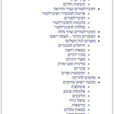
תינוקות וילדים
דפיברילטורים ועזרי החייאה
ארונות למכשירי דפיברילטור
דפיברילטורים
מדבקות לדפיברילטור
סוללות לדפיברילטור
דפיברילטורים וציוד נלווה
הנמכרים ביותר – לעמוד ראשי
מוצרים לגיל השלישי
חיתולים למבוגרים
כסאות רחצה
מגיני ירכיים
מוצרי היגיינה
סדיניות ומגני מזרון
סינריים
תחבושות ופדים
מחטים להזרקה
מכשור רפואי מתקדם
אינהלציה
אלונקות שינוע
הליכונים
טיפול ביתי
כורסאות
כסאות גלגלים