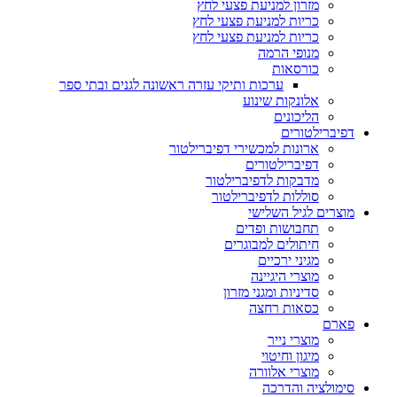
מזרון למניעת פצעי לחץ
כריות למניעת פצעי לחץ
כריות למניעת פצעי לחץ
מנופי הרמה
כורסאות
ערכות ותיקי עזרה ראשונה לגנים ובתי ספר
אלונקות שינוע
הליכונים
דפיברילטורים
ארונות למכשירי דפיברילטור
דפיברילטורים
מדבקות לדפיברילטור
סוללות לדפיברילטור
מוצרים לגיל השלישי
תחבושות ופדים
חיתולים למבוגרים
מגיני ירכיים
מוצרי היגיינה
סדיניות ומגני מזרון
כסאות רחצה
פארם
מוצרי נייר
מיגון וחיטוי
מוצרי אלוורה
סימולציה והדרכה