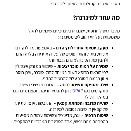
כאבי ראש בבוקר ולתרום לאיזון כללי בגוף.
מה עוזר למיגרנה?
מלבד טיפול תרופתי, ישנם הרגלים וכלים שיכולים להקל
משמעותית על חיי הסובלים ממיגרנה:
מעקב יומיומי אחרי לחץ הדם –
באמצעות מד לחץ דם
איכותי, ניתן לזהות דפוסים של עלייה או ירידה בלחץ הדם
ולהבין מתי הסיכון למיגרנה גבוה יותר.
שמירה על רמות סוכר יציבות –
שימוש במזרק אינסולין
לפי הוראות הרופא חשוב במיוחד לחולי סוכרת, שכן חוסר
איזון ברמות הסוכר עלול להחמיר התקף.
שינה מספקת ונשימה נכונה –
בעזרת מכשירי נשימה
מתקדמים כמו
BPAP
ניתן להבטיח זרימת חמצן תקינה גם
במהלך הלילה.
שתייה מרובה והפחתת קפאין –
התייבשות או צריכת יתר
של קפאין הן סיבות נפוצות למיגרנה.
שיטות הרפיה –
יוגה, מדיטציה ונשימות עמוקות מסייעות
בהפחתת מתח נפשי, אחד הטריגרים המרכזיים להתקפים.