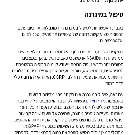
או חמצון נמוך בזמן שינה.
טיפול במיגרנה
בעבר, האפשרויות לטיפול במיגרנה היו מוגבלות, אך כיום עולם
הרפואה מציע קשת רחבה של טיפולים תרופתיים, טכנולוגיים
ואלטרנטיביים.
במקרים קלים עד בינוניים ניתן להשתמש בתרופות ללא מרשם
ממשפחת ה־NSAIDs או משככי כאבים רגילים, אך במצבים
חמורים יותר נדרש טיפול תרופתי ייעודי. קיימות תרופות ממשפחת
הטריפטנים, חוסמי בטא, חוסמי תעלות סידן ואפילו זריקות ביולוגיות
חדשות מונעות את פעילות החלבון CGRP, האחראי להרחבת כלי
הדם במוח.
עם זאת, טיפול במיגרנה אינו רק תרופתי. מדידות קבועות
באמצעות
מד לחץ דם
עשויות לסייע בזיהוי מצבים של לחץ גבוה
או נמוך שיכולים להחמיר את המצב. בנוסף, הקפדה על תזונה
מאוזנת, פעילות גופנית מתונה, שמירה על שעות שינה קבועות
וניהול מתחים כולם גורמים שיכולים להקטין את תדירות ההתקפים.
עבור אנשים עם בעיות נשימה, השימוש במכשירי BPAP או
מחוללי חמצן ניידים מסייע לשפר את רמות החמצן בדם, להפחית