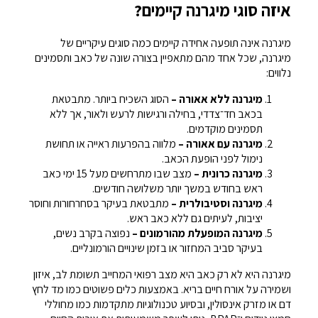
איזה סוגי מיגרנה קיימים?
מיגרנה אינה תופעה אחידה קיימים כמה סוגים עיקריים של
מיגרנה, שכל אחד מהם מתאפיין בצורה שונה של כאב ותסמינים
נלווים:
מיגרנה ללא אאורה –
הסוג השכיח ביותר. מתבטאת
בכאב חד־צדדי, בחילה ורגישות לרעש ולאור, אך ללא
תסמינים מוקדמים.
מיגרנה עם אאורה –
מלווה בהפרעות ראייה או תחושת
נימול לפני הופעת הכאב.
מיגרנה כרונית –
מצב שבו מתרחשים מעל 15 ימי כאב
ראש בחודש במשך יותר משלושה חודשים.
מיגרנה וסטיבולרית –
מתבטאת בעיקר בסחרחורות וחוסר
יציבות, לעיתים גם ללא כאב ראש.
מיגרנה המופעלת מהורמונים –
נפוצה בקרב נשים,
בעיקר סביב המחזור או בזמן שינויים הורמונליים.
מיגרנה היא לא רק כאב היא מצב רפואי המחייב תשומת לב, איזון
ושמירה על אורח חיים בריא. באמצעות כלים פשוטים כמו מד לחץ
דם או מזרק אינסולין, ובסיוע טכנולוגיות מתקדמות כמו מחוללי