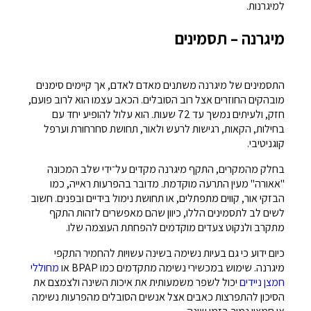
למיגרנות.
מיגרנה – תסמינים
התסמינים של מיגרנה משתנים מאדם לאדם, אך קיימים סימנים
מובהקים החוזרים אצל רוב הסובלים. הכאב עצמו הוא לרוב פועם,
חזק, ולעיתים נמשך עד 72 שעות. הוא עלול להופיע יחד עם
בחילות, הקאות, רגישות לרעש ולאור, תחושת סחרחורת וערפל
קוגניטיבי.
בחלק מהמקרים, התקף מיגרנה מקדים על־ידי שלב המכונה
"אאורה" מעין התרעה מוקדמת. מדובר בהפרעות ראייה, כמו
הבזקי אור, קווים מתפתלים, או תחושת נימול בידיים ובפנים. חשוב
לשים לב לתסמינים הללו, כיוון שהם מאפשרים לזהות התקף
מתקרב ולנקוט צעדים מוקדמים להפחתת העוצמה שלו.
כיום ידוע כי גם בעיות נשימה בשינה עשויות להחמיר התקפי
מיגרנה. שימוש במכשירי נשימה מתקדמים כמו BPAP או
מחוללי
חמצן ניידים
יכול לשפר משמעותית את איכות השינה ולצמצם את
הסיכון להתפרצות כאבים אצל אנשים הסובלים מהפרעות נשימה