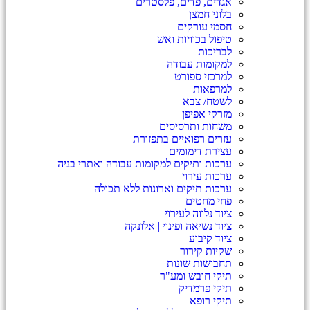
אגדים, פדים, פלסטרים
בלוני חמצן
חסמי עורקים
טיפול בכוויות ואש
לבריכות
למקומות עבודה
למרכזי ספורט
למרפאות
לשטח/ צבא
מזרקי אפיפן
משחות ותרסיסים
עזרים רפואיים בתפזורת
עצירת דימומים
ערכות ותיקים למקומות עבודה ואתרי בניה
ערכות עירוי
ערכות תיקים וארונות ללא תכולה
פחי מחטים
ציוד נלווה לעירוי
ציוד נשיאה ופינוי | אלונקה
ציוד קיבוע
שקיות קירור
תחבושות שונות
תיקי חובש ומע"ר
תיקי פרמדיק
תיקי רופא