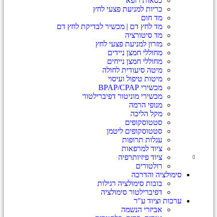
כסאות רופא
כריות למניעת פצעי לחץ
מד חום
מד לחץ דם | מכשיר לבדיקת לחץ דם
מד סיטורציה
מזרון למניעת פצעי לחץ
מחוללי חמצן ניידים
מחוללי חמצן נייחים
מיטה סיעודית לחולה
מיטות טיפול ועיסוי
מכשירי BPAP/CPAP
מכשירי מוניטור דפיברילטור
מנופי הרמה
מקל הליכה
סטטוסקופים
סטטוסקופים ליטמן
עגלות תרופות
ציוד למרפאות
ציוד פיזיותרפיה
רולטורים
סימולציה והדרכה
בובות סימולציה רגילות
דפיברילטור סימולציה
ערכות וציוד ע"ר
אביזרי הנשמה