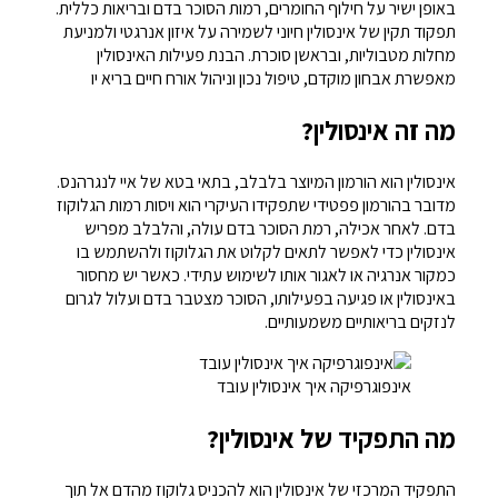
באופן ישיר על חילוף החומרים, רמות הסוכר בדם ובריאות כללית.
תפקוד תקין של אינסולין חיוני לשמירה על איזון אנרגטי ולמניעת
מחלות מטבוליות, ובראשן סוכרת. הבנת פעילות האינסולין
מאפשרת אבחון מוקדם, טיפול נכון וניהול אורח חיים בריא יו
מה זה אינסולין?
אינסולין הוא הורמון המיוצר בלבלב, בתאי בטא של איי לנגרהנס.
מדובר בהורמון פפטידי שתפקידו העיקרי הוא ויסות רמות הגלוקוז
בדם. לאחר אכילה, רמת הסוכר בדם עולה, והלבלב מפריש
אינסולין כדי לאפשר לתאים לקלוט את הגלוקוז ולהשתמש בו
כמקור אנרגיה או לאגור אותו לשימוש עתידי. כאשר יש מחסור
באינסולין או פגיעה בפעילותו, הסוכר מצטבר בדם ועלול לגרום
לנזקים בריאותיים משמעותיים.
אינפוגרפיקה איך אינסולין עובד
מה התפקיד של אינסולין?
התפקיד המרכזי של אינסולין הוא להכניס גלוקוז מהדם אל תוך