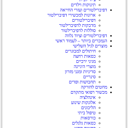
תינוקות וילדים
דפיברילטורים ועזרי החייאה
ארונות למכשירי דפיברילטור
דפיברילטורים
מדבקות לדפיברילטור
סוללות לדפיברילטור
דפיברילטורים וציוד נלווה
הנמכרים ביותר – לעמוד ראשי
מוצרים לגיל השלישי
חיתולים למבוגרים
כסאות רחצה
מגיני ירכיים
מוצרי היגיינה
סדיניות ומגני מזרון
סינריים
תחבושות ופדים
מחטים להזרקה
מכשור רפואי מתקדם
אינהלציה
אלונקות שינוע
הליכונים
טיפול ביתי
כורסאות
כסאות גלגלים