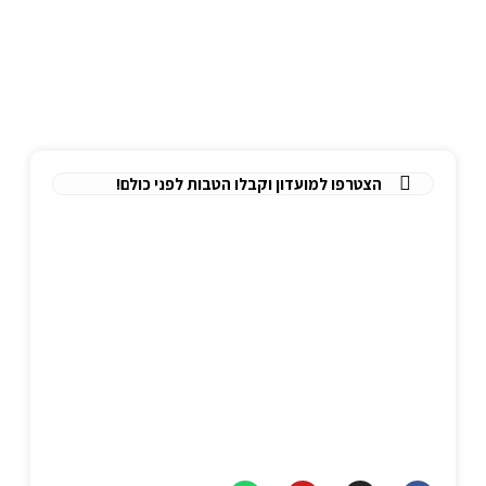
לימודי עזרה ראשונה
הצהרת נגישות
תקנון אתר
מדיניות פרטיות
הצטרפו למועדון וקבלו הטבות לפני כולם!
כתובתנו
משרד:
יגיע כפיים 2, תל אביב.
מיקוד:
6777886
טלפון
יאיר:
077-8047309
כתובת מייל
info@nitai-medic.com