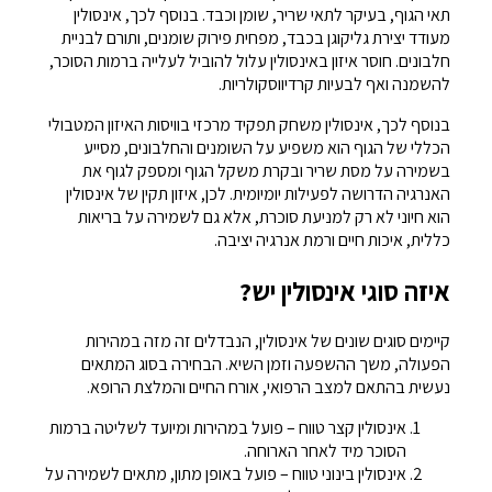
תאי הגוף, בעיקר לתאי שריר, שומן וכבד. בנוסף לכך, אינסולין
מעודד יצירת גליקוגן בכבד, מפחית פירוק שומנים, ותורם לבניית
חלבונים. חוסר איזון באינסולין עלול להוביל לעלייה ברמות הסוכר,
להשמנה ואף לבעיות קרדיווסקולריות.
בנוסף לכך, אינסולין משחק תפקיד מרכזי בוויסות האיזון המטבולי
הכללי של הגוף הוא משפיע על השומנים והחלבונים, מסייע
בשמירה על מסת שריר ובקרת משקל הגוף ומספק לגוף את
האנרגיה הדרושה לפעילות יומיומית. לכן, איזון תקין של אינסולין
הוא חיוני לא רק למניעת סוכרת, אלא גם לשמירה על בריאות
כללית, איכות חיים ורמת אנרגיה יציבה.
איזה סוגי אינסולין יש?
קיימים סוגים שונים של אינסולין, הנבדלים זה מזה במהירות
הפעולה, משך ההשפעה וזמן השיא. הבחירה בסוג המתאים
נעשית בהתאם למצב הרפואי, אורח החיים והמלצת הרופא.
אינסולין קצר טווח – פועל במהירות ומיועד לשליטה ברמות
הסוכר מיד לאחר הארוחה.
אינסולין בינוני טווח – פועל באופן מתון, מתאים לשמירה על