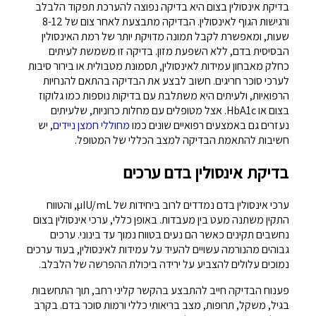
בדיקת אינסולין בצום היא בדיקה נפוצה להערכת תפקוד הלבלב
ורגישות הגוף לאינסולין. הבדיקה מתבצעת לאחר צום של 8-12
שעות, ומאפשרת לקבל תמונה מדויקת יותר של רמת האינסולין
הבסיסית בדם, ללא השפעת מזון. בדיקה זו משמשת לעיתים
כחלק מאבחון עמידות לאינסולין, תסמונת מטבולית או בירור סיבות
לערכי סוכר חריגים. חשוב לבצע את הבדיקה בהתאם להנחיות
הרפואיות, ולעיתים היא משתלבת עם בדיקות נוספות כמו גלוקוז
בצום או HbA1c. אצל מטופלים עם מחלות כרוניות, שלעיתים
נעזרים גם באמצעים רפואיים שונים כמו
מחוללי חמצן ניידים
, יש
חשיבות להתאמת הבדיקה למצב הכללי של המטופל.
בדיקת אינסולין בדם ערכים
ערכי אינסולין בדם נמדדים לרוב ביחידות של µIU/mL, והטווח
התקין משתנה מעט בין מעבדות. באופן כללי, ערכי אינסולין בצום
נחשבים תקינים כאשר הם נעים בטווח נמוך עד בינוני. ערכים
גבוהים מהנורמה עשויים להעיד על עמידות לאינסולין, בעוד ערכים
נמוכים עלולים להצביע על ירידה ביכולת ההפרשה של הלבלב.
פענוח הבדיקה חייב להתבצע בהקשר קליני רחב, תוך התחשבות
בגיל, משקל, תרופות, מצב בריאותי כללי ורמות סוכר בדם. בקרב