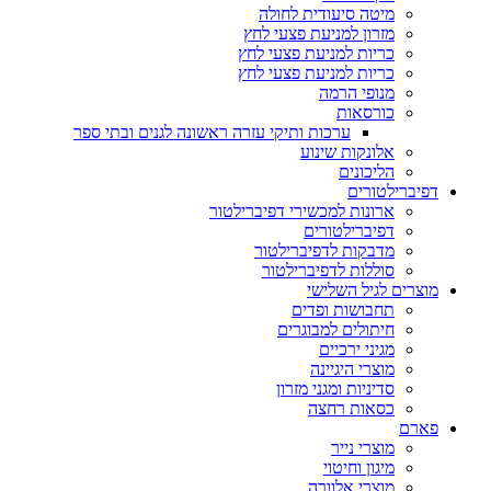
מיטה סיעודית לחולה
מזרון למניעת פצעי לחץ
כריות למניעת פצעי לחץ
כריות למניעת פצעי לחץ
מנופי הרמה
כורסאות
ערכות ותיקי עזרה ראשונה לגנים ובתי ספר
אלונקות שינוע
הליכונים
דפיברילטורים
ארונות למכשירי דפיברילטור
דפיברילטורים
מדבקות לדפיברילטור
סוללות לדפיברילטור
מוצרים לגיל השלישי
תחבושות ופדים
חיתולים למבוגרים
מגיני ירכיים
מוצרי היגיינה
סדיניות ומגני מזרון
כסאות רחצה
פארם
מוצרי נייר
מיגון וחיטוי
מוצרי אלוורה