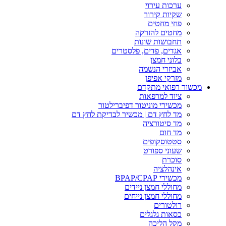
ערכות עירוי
שקיות קירור
פחי מחטים
מחטים להזרקה
תחבושות שונות
אגדים, פדים, פלסטרים
בלוני חמצן
אביזרי הנשמה
מזרקי אפיפן
מכשור רפואי מתקדם
ציוד למרפאות
מכשירי מוניטור דפיברילטור
מד לחץ דם | מכשיר לבדיקת לחץ דם
מד סיטורציה
מד חום
סטטוסקופים
שעוני ספורט
סוכרת
אינהלציה
מכשירי BPAP/CPAP
מחוללי חמצן ניידים
מחוללי חמצן נייחים
רולטורים
כסאות גלגלים
מקל הליכה