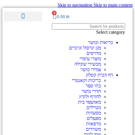
Skip to navigation
Skip to main content
0
0.00
₪
ערכות וציוד ע"ר
סימולציה והדרכה
מוצרים לגיל השלישי
מכשור רפואי מתקדם
Select category
בריאות וכושר
מגן קרסול וגרביים
מדרסים
מוצרי עיסויי
מכשירי שקילה
צמידי כושר
דף הבית קטלוג
בריכות וקאנטרי
בתי ספר
חדרי כושר
לחורף ולקיץ
מאושפזי בית
מטיילים
מסעדות
מפעלים
מרפאות
משרדים
ציוד לבית