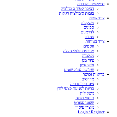
סימולציה והדרכה
דפיברילטור סימולציה
בובות סימולציה רגילות
ציוד שטח
משקפות
סכינים
לדרמנים
פנסים
ציוד בטיחות
ווסטים
מגפונים וגלגלי הצלה
מצלמות
ציוד מגן
גלאי עשן
שילוטי הצלה שונים
בריאות וכושר
מדרסים
ציוד פיזיותרפיה
כריות למניעת פצעי לחץ
משקולות
תוספי תזונה
שעוני ספורט
מוצרי עיסויי
Login / Register